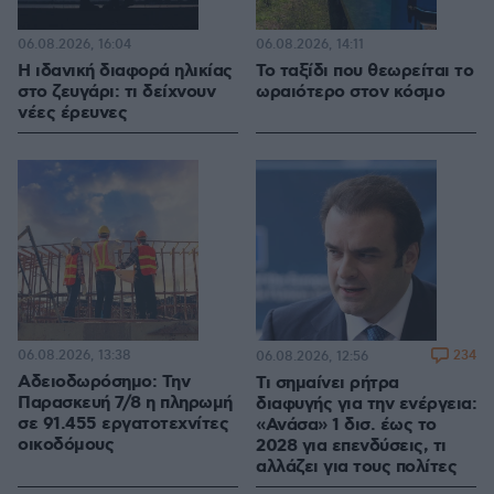
06.08.2026, 16:04
06.08.2026, 14:11
Η ιδανική διαφορά ηλικίας
Το ταξίδι που θεωρείται το
στο ζευγάρι: τι δείχνουν
ωραιότερο στον κόσμο
νέες έρευνες
06.08.2026, 13:38
234
06.08.2026, 12:56
Αδειοδωρόσημο: Την
Τι σημαίνει ρήτρα
Παρασκευή 7/8 η πληρωμή
διαφυγής για την ενέργεια:
σε 91.455 εργατοτεχνίτες
«Ανάσα» 1 δισ. έως το
οικοδόμους
2028 για επενδύσεις, τι
αλλάζει για τους πολίτες