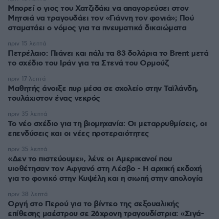
Μπορεί ο γιος του Χατζιδάκι να απαγορεύσει στον
Μητσιά να τραγουδάει τον «Γιάννη τον φονιά»; Πού
σταματάει ο νόμος για τα πνευματικά δικαιώματα
πριν 15 λεπτά
Πετρέλαιο: Πιάνει και πάλι τα 83 δολάρια το Brent μετά
το σχέδιο του Ιράν για τα Στενά του Ορμούζ
πριν 17 λεπτά
Μαθητής άνοιξε πυρ μέσα σε σχολείο στην Ταϊλάνδη,
τουλάχιστον ένας νεκρός
πριν 35 λεπτά
Το νέο σχέδιο για τη βιομηχανία: Οι μεταρρυθμίσεις, οι
επενδύσεις και οι νέες προτεραιότητες
πριν 35 λεπτά
«Δεν το πιστεύουμε», λένε οι Αμερικανοί που
υιοθέτησαν τον Αφγανό στη Λέσβο - Η αρχική εκδοχή
για το φονικό στην Κυψέλη και η σιωπή στην απολογία
πριν 38 λεπτά
Οργή στο Περού για το βίντεο της σεξουαλικής
επίθεσης μαέστρου σε 26χρονη τραγουδίστρια: «Σιγά-