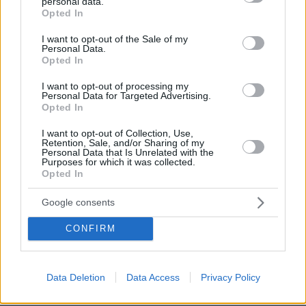
personal data.
Φάουτσι και άλλα ιδιωτικά, αρνήθηκε
grant or deny consent to Google and its third-party tags to
Opted In
100 φορές να απαντήσει στο
use your data for below specified purposes in below Google
Κογκρέσο
consent section.
I want to opt-out of the Sale of my
Personal Data.
177
06.08.2026, 21:40
Opted In
I want to opt-out of processing my
Personal Data for Targeted Advertising.
Αριστοτέλης Δαμίγος: Σε κλίμα
Opted In
οδύνης έγινε η αποτέφρωση του
συντονιστή που σκοτώθηκε μετά τη
I want to opt-out of Collection, Use,
σύγκρουση ελικοπτέρων στην Ψάθα,
Retention, Sale, and/or Sharing of my
φωτογραφίες
Personal Data that Is Unrelated with the
Purposes for which it was collected.
132
06.08.2026, 20:03
Opted In
Google consents
Πέθανε το άσπρο κουτάβι που
συμβίωνε με αγέλη λύκων στην
CONFIRM
Κεντρική Μακεδονία: Καλό ταξίδι
μικρέ, δείτε βίντεο
Data Deletion
Data Access
Privacy Policy
163
06.08.2026, 16:39