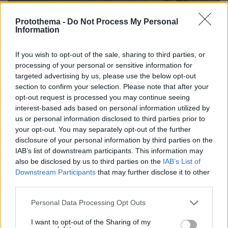
Protothema -
Do Not Process My Personal
Information
If you wish to opt-out of the sale, sharing to third parties, or
06.08.2026, 21:23
processing of your personal or sensitive information for
Πώς έγινε η τραγωδία με την νεκρή μητέρα στα
targeted advertising by us, please use the below opt-out
Μάλια: Βούτηξε για να βοηθήσει τη φίλη της και
section to confirm your selection. Please note that after your
πνίγηκε, τα παιδιά φώναζαν για βοήθεια
opt-out request is processed you may continue seeing
interest-based ads based on personal information utilized by
us or personal information disclosed to third parties prior to
Γιατί δεν έσωσα το κουτάβι: Ο
your opt-out. You may separately opt-out of the further
ερευνητής που κατέγραφε τη
disclosure of your personal information by third parties on the
συμβίωση του μικρού σκυλιού με
IAB’s list of downstream participants. This information may
αγέλη λύκων εξηγεί γιατί δεν
also be disclosed by us to third parties on the
IAB’s List of
επενέβη, όταν το είδε άρρωστο
Downstream Participants
that may further disclose it to other
185
06.08.2026, 19:34
third parties.
Please note that this website/app uses one or more Google
Personal Data Processing Opt Outs
services and may gather and store information including but
Προϊόν εργαστηρίου ή της φύσης ο
not limited to your visit or usage behaviour. You may click to
I want to opt-out of the Sharing of my
κορωνοϊός; Άλλα έλεγε δημόσια ο