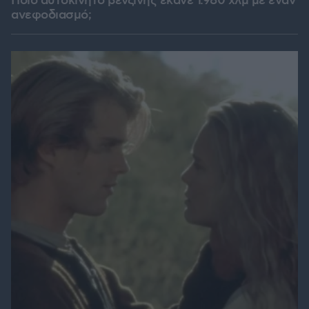
Ποιο αυτοκίνητο βενζίνης έκανε 1.980 χλμ με έναν
ανεφοδιασμό;