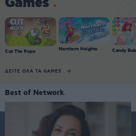
Games
Northern Heights
Candy Bub
Cut The Rope
ΔΕΙΤΕ ΟΛΑ ΤΑ GAMES
Best of Network