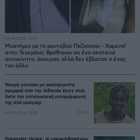
06.08.2026, 13:37
Μυστήριο με το ραντεβού Πεζεσκιάν - Χαμενεΐ
στην Τεχεράνη: Βρέθηκαν σε ένα σκοτεινό
αυτοκίνητο, άκουγαν, αλλά δεν έβλεπαν ο ένας
τον άλλο
Νεαρή γυναίκα με ακατέργαστη
ομορφιά από την Αιθιοπία έγινε viral,
δείτε την εντυπωσιακή μεταμόρφωσή
της από μακιγιέρ
192
06.08.2026, 09:18
Καρχαρίες τίγρεις, οι «σκουπιδοφάγοι»