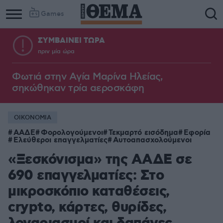
Games
ΣΥΜΒΑΙΝΕΙ ΤΩΡΑ
πριν μία ώρα
Φωτιά στην Aγία Μαρίνα Ηλείας,
σηκώθηκαν τρία αεροσκάφη
ΟΙΚΟΝΟΜΙΑ
ΑΑΔΕ
Φορολογούμενοι
Τεκμαρτό εισόδημα
Εφορία
Ελεύθεροι επαγγελματίες
Αυτοαπασχολούμενοι
«Ξεσκόνισμα» της ΑΑΔΕ σε
690 επαγγελματίες: Στο
μικροσκόπιο καταθέσεις,
crypto, κάρτες, θυρίδες,