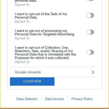
personal data.
grant or deny consent to Google and its third-party tags to
Opted In
use your data for below specified purposes in below Google
consent section.
I want to opt-out of the Sale of my
Personal Data.
Opted In
EMAIL
I want to opt-out of processing my
Personal Data for Targeted Advertising.
Opted In
I want to opt-out of Collection, Use,
Retention, Sale, and/or Sharing of my
ΣΧΌΛΙΟ *
Personal Data that Is Unrelated with the
Purposes for which it was collected.
Opted In
Google consents
CONFIRM
Data Deletion
Data Access
Privacy Policy
Απομένουν
2500
χαρακτήρες