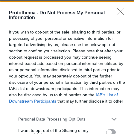
ΗΛΙΟΠΟΥΛΟΣ
Protothema -
Do Not Process My Personal
15.05.2026, 10:26
Information
Βολέψου με ένα 17% και άντε γεια!
ΑΠΑΝΤΗΣΗ
If you wish to opt-out of the sale, sharing to third parties, or
processing of your personal or sensitive information for
targeted advertising by us, please use the below opt-out
section to confirm your selection. Please note that after your
opt-out request is processed you may continue seeing
Άγιος Πρεβέζης
interest-based ads based on personal information utilized by
15.05.2026, 08:31
us or personal information disclosed to third parties prior to
your opt-out. You may separately opt-out of the further
Μήπως να ξεσκονίσετε πρώτα το πόθεν των
disclosure of your personal information by third parties on the
βουλευτών και μετά βλέπουμε τι θα κάνουμε. Προς
IAB’s list of downstream participants. This information may
το παρόν ξέρουμε μόνο το έσχες κι αυτό μισό.
also be disclosed by us to third parties on the
IAB’s List of
ΑΠΑΝΤΗΣΗ
Downstream Participants
that may further disclose it to other
third parties.
ΠΡΟΣΘΗΚΗ ΣΧΟΛΙΟΥ
Please note that this website/app uses one or more Google
Personal Data Processing Opt Outs
services and may gather and store information including but
not limited to your visit or usage behaviour. You may click to
I want to opt-out of the Sharing of my
ΌΝΟΜΑ *