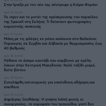
πριν 12 λεπτά
Στην Ίμπιζα με τον νέο της σύντροφο η Κιάρα Φεράνι
πριν 15 λεπτά
Το «πριν και το μετά» της πρόσκρουσης του πυραύλου
της SpaceX στη Σελήνη: Τι δείχνουν φωτογραφίες
κορεατικής συσκευής
πριν 15 λεπτά
Μάχη με τις φλόγες εν μέσω καύσωνα στα Βαλκάνια:
Πυρκαγιές σε Σερβία και Αλβανία με θερμοκρασίες έως
40 βαθμούς
πριν 18 λεπτά
Πέθανε το άσπρο κουτάβι που συμβίωνε με αγέλη
λύκων στην Κεντρική Μακεδονία: Καλό ταξίδι μικρέ,
δείτε βίντεο
πριν 24 λεπτά
Συνελήφθη αστυνομικός για επικίνδυνη οδήγηση και
απείθεια
πριν 25 λεπτά
Δημήτρης Ξανθάκης: Η γνήσια λαϊκή φωνή, οι
συνεργασίες, τα κορυφαία του τραγούδια, γιατί δεν