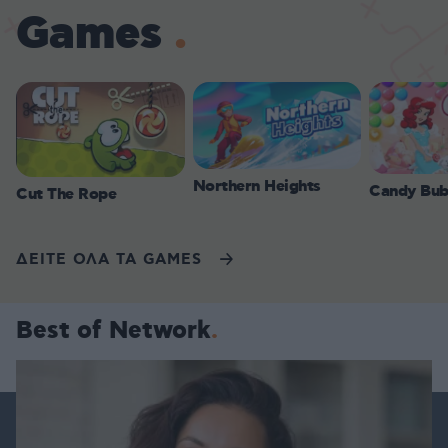
Games
Northern Heights
Candy Bub
Cut The Rope
ΔΕΙΤΕ ΟΛΑ ΤΑ GAMES
Best of Network