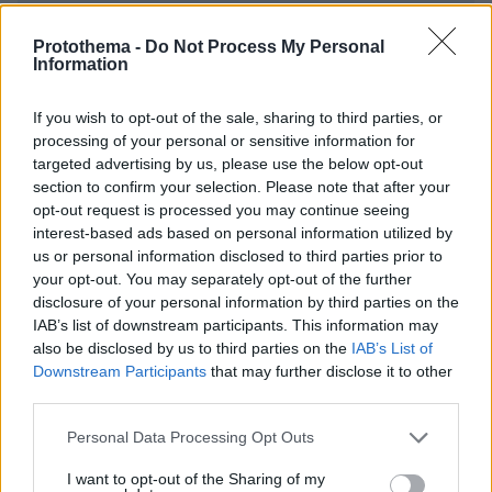
ΣΧΌΛΙΟ *
Protothema -
Do Not Process My Personal
Information
If you wish to opt-out of the sale, sharing to third parties, or
processing of your personal or sensitive information for
targeted advertising by us, please use the below opt-out
section to confirm your selection. Please note that after your
opt-out request is processed you may continue seeing
Απομένουν
2500
χαρακτήρες
interest-based ads based on personal information utilized by
us or personal information disclosed to third parties prior to
your opt-out. You may separately opt-out of the further
disclosure of your personal information by third parties on the
IAB’s list of downstream participants. This information may
also be disclosed by us to third parties on the
IAB’s List of
Downstream Participants
that may further disclose it to other
third parties.
* Υποχρεωτικά πεδία
Please note that this website/app uses one or more Google
Personal Data Processing Opt Outs
services and may gather and store information including but
not limited to your visit or usage behaviour. You may click to
I want to opt-out of the Sharing of my