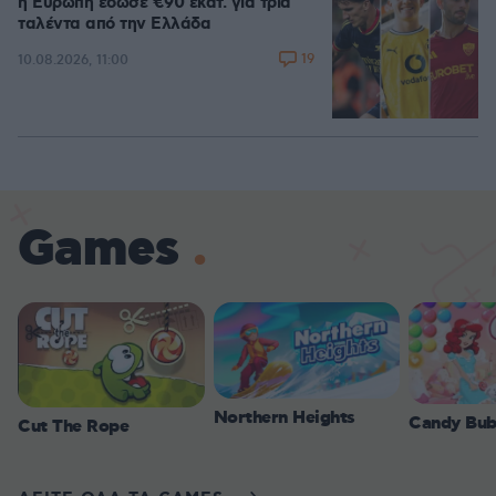
η Ευρώπη έδωσε €90 εκατ. για τρία
ταλέντα από την Ελλάδα
19
10.08.2026, 11:00
Games
Northern Heights
Candy Bub
Cut The Rope