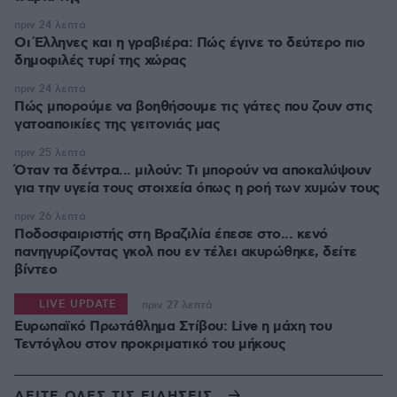
πριν 24 λεπτά
Οι Έλληνες και η γραβιέρα: Πώς έγινε το δεύτερο πιο
δημοφιλές τυρί της χώρας
πριν 24 λεπτά
Πώς μπορούμε να βοηθήσουμε τις γάτες που ζουν στις
γατοαποικίες της γειτονιάς μας
πριν 25 λεπτά
Όταν τα δέντρα... μιλούν: Τι μπορούν να αποκαλύψουν
για την υγεία τους στοιχεία όπως η ροή των χυμών τους
πριν 26 λεπτά
Ποδοσφαιριστής στη Βραζιλία έπεσε στο... κενό
πανηγυρίζοντας γκολ που εν τέλει ακυρώθηκε, δείτε
βίντεο
LIVE UPDATE
πριν 27 λεπτά
Ευρωπαϊκό Πρωτάθλημα Στίβου: Live η μάχη του
Τεντόγλου στον προκριματικό του μήκους
ΔΕΙΤΕ ΟΛΕΣ ΤΙΣ ΕΙΔΗΣΕΙΣ