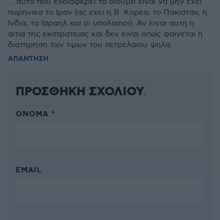
... αυτο που ενδιαφερει το διδυμο ειναι να μην εχει
πυρηνικα το Ιραν (ας εχει η Β. Κορεα, το Πακισταν, η
Ινδια, το Ισραηλ και οι υπολοιποι). Αν ειναι αυτη η
αιτια της εκστρατειας και δεν ειναι οπως φαινεται η
διατηρηση των τιμων του πετρελαιου ψηλα.
ΑΠΑΝΤΗΣΗ
ΠΡΟΣΘΗΚΗ ΣΧΟΛΙΟΥ
ΌΝΟΜΑ *
EMAIL