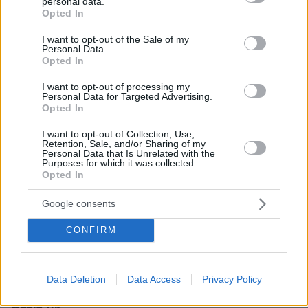
personal data.
ΡΟΗ ΕΙΔΗΣΕΩΝ
grant or deny consent to Google and its third-party tags to
Opted In
use your data for below specified purposes in below Google
Ειδήσεις
Δημοφιλή
Σχολιασμένα
consent section.
I want to opt-out of the Sale of my
Personal Data.
Opted In
πριν 7 λεπτά
Συνελήφθη καταζητούμενος με ευρωπαϊκό ένταλμα στο
I want to opt-out of processing my
τελωνείο Μαυροματίου στη Θεσπρωτία
Personal Data for Targeted Advertising.
Opted In
πριν 14 λεπτά
Η Κατερίνα Σακελλαροπούλου στην Επίδαυρο για την
I want to opt-out of Collection, Use,
παράσταση Αντιγόνη - Δείτε την εμφάνισή της
Retention, Sale, and/or Sharing of my
Personal Data that Is Unrelated with the
Purposes for which it was collected.
πριν 16 λεπτά
Opted In
ΓΕΕΘΑ: Υπεγράφη το Κοινό Σχέδιο Δράσης Ελλάδας,
Κύπρου, Ιορδανίας για το 2026
Google consents
πριν 16 λεπτά
Η Ευγενία Σαμαρά συνεχίζει το ταξίδι της στο Μεξικό:
CONFIRM
Φωτογραφήθηκε με φόντο τις πυραμίδες του
Τεοτιουακάν
πριν 24 λεπτά
Data Deletion
Data Access
Privacy Policy
Η Alexandria Ocasio-Cortez αποφάσισε να καταψύξει τα
ωάριά της