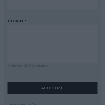
ΣΧΌΛΙΟ *
Απομένουν
2500
χαρακτήρες
* Υποχρεωτικά πεδία