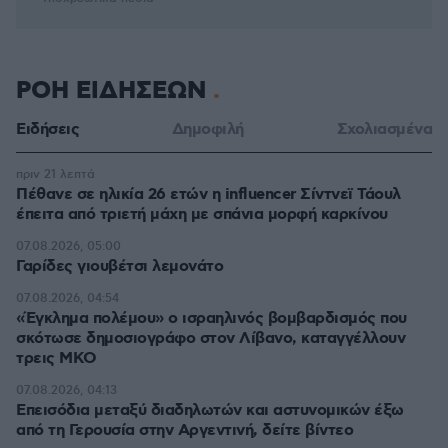
ΡΟΗ ΕΙΔΗΣΕΩΝ
Ειδήσεις
Δημοφιλή
Σχολιασμένα
πριν 21 λεπτά
Πέθανε σε ηλικία 26 ετών η influencer Σίντνεϊ Τάουλ
έπειτα από τριετή μάχη με σπάνια μορφή καρκίνου
07.08.2026, 05:00
Γαρίδες γιουβέτσι λεμονάτο
07.08.2026, 04:54
«Έγκλημα πολέμου» ο ισραηλινός βομβαρδισμός που
σκότωσε δημοσιογράφο στον Λίβανο, καταγγέλλουν
τρεις ΜΚΟ
07.08.2026, 04:13
Επεισόδια μεταξύ διαδηλωτών και αστυνομικών έξω
από τη Γερουσία στην Αργεντινή, δείτε βίντεο