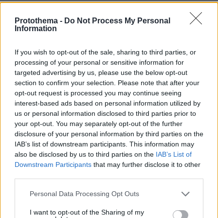
Protothema -
Do Not Process My Personal
Αποχωρούν ακόμη δύο στελέχη από το
Information
κόμμα της Καρυστιανού,
καταγγέλλουν έλλειψη διαλόγου
If you wish to opt-out of the sale, sharing to third parties, or
51
06.08.2026, 21:16
processing of your personal or sensitive information for
targeted advertising by us, please use the below opt-out
section to confirm your selection. Please note that after your
opt-out request is processed you may continue seeing
interest-based ads based on personal information utilized by
us or personal information disclosed to third parties prior to
your opt-out. You may separately opt-out of the further
Games
disclosure of your personal information by third parties on the
IAB’s list of downstream participants. This information may
also be disclosed by us to third parties on the
IAB’s List of
Downstream Participants
that may further disclose it to other
third parties.
Please note that this website/app uses one or more Google
Personal Data Processing Opt Outs
services and may gather and store information including but
not limited to your visit or usage behaviour. You may click to
I want to opt-out of the Sharing of my
Northern Heights