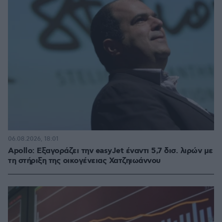
06.08.2026, 18:01
Apollo: Εξαγοράζει την easyJet έναντι 5,7 δισ. λιρών με
τη στήριξη της οικογένειας Χατζηιωάννου