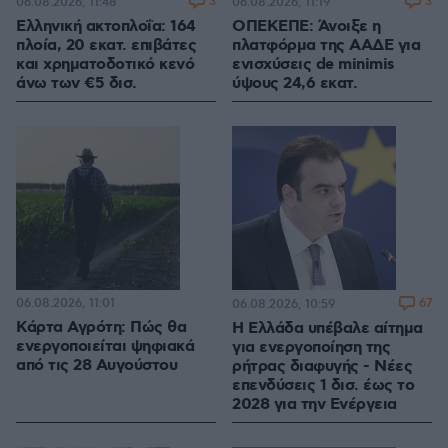
3
3
06.08.2026, 11:48
06.08.2026, 11:19
Ελληνική ακτοπλοΐα: 164
ΟΠΕΚΕΠΕ: Άνοιξε η
πλοία, 20 εκατ. επιβάτες
πλατφόρμα της ΑΑΔΕ για
και χρηματοδοτικό κενό
ενισχύσεις de minimis
άνω των €5 δισ.
ύψους 24,6 εκατ.
06.08.2026, 11:01
67
06.08.2026, 10:59
Κάρτα Αγρότη: Πώς θα
Η Ελλάδα υπέβαλε αίτημα
ενεργοποιείται ψηφιακά
για ενεργοποίηση της
από τις 28 Αυγούστου
ρήτρας διαφυγής - Νέες
επενδύσεις 1 δισ. έως το
2028 για την Ενέργεια