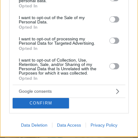
Candy Bub
Cut The Rope
personal data.
grant or deny consent to Google and its third-party tags to
Opted In
use your data for below specified purposes in below Google
consent section.
I want to opt-out of the Sale of my
ΔΕΙΤΕ ΟΛΑ ΤΑ GAMES
Personal Data.
Opted In
I want to opt-out of processing my
Best of Network
Personal Data for Targeted Advertising.
Opted In
I want to opt-out of Collection, Use,
Retention, Sale, and/or Sharing of my
Personal Data that Is Unrelated with the
Purposes for which it was collected.
Opted In
Google consents
CONFIRM
Data Deletion
Data Access
Privacy Policy