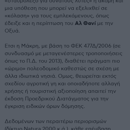
«σταυρόλεξο για δυνατούς λύτες» ή ακόμη και
μια υπόθεση που μπορεί να εξελιχθεί σε
«κόλαση» για τους εμπλεκόμενους, όπως
Αλ Θανί
έδειξε και η περίπτωση του
με την
Οξυά.
Ετσι η Μάκρη, με βάση το ΦΕΚ 477Δ/2006 (σε
συνδυασμό με μεταγενέστερες τροποποιήσεις
όπως το Π.Δ. του 2013), διαθέτει πράγματι πιο
«ώριμο» πολεοδομικό καθεστώς σε σχέση με
άλλα ιδιωτικά νησιά. Ομως, θεωρείται εκτός
σχεδίου αγροτική γη και οποιαδήποτε αλλαγή
χρήσης ή τουριστική αξιοποίηση απαιτεί την
έκδοση Προεδρικού Διατάγματος για την
έγκριση ειδικών όρων δόμησης.
Δεδομένων των περαιτέρω περιορισμών
(δίκτυο Natura 2000 κ.ά.), κάθε επέμβαση