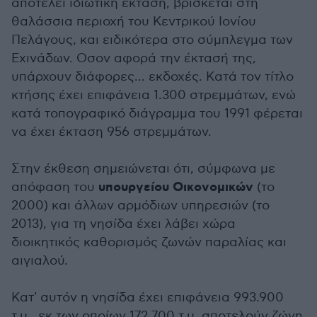
αποτελεί ιδιωτική έκταση, βρίσκεται στη
θαλάσσια περιοχή του Κεντρικού Ιονίου
Πελάγους, και ειδικότερα στο σύμπλεγμα των
Εχινάδων. Οσον αφορά την έκτασή της,
υπάρχουν διάφορες... εκδοχές. Κατά τον τίτλο
κτήσης έχει επιφάνεια 1.300 στρεμμάτων, ενώ
κατά τοπογραφικό διάγραμμα του 1991 φέρεται
να έχει έκταση 956 στρεμμάτων.
Στην έκθεση σημειώνεται ότι, σύμφωνα με
υπουργείου Οικονομικών
απόφαση του
(το
2000) και άλλων αρμόδιων υπηρεσιών (το
2013), για τη νησίδα έχει λάβει χώρα
διοικητικός καθορισμός ζωνών παραλίας και
αιγιαλού.
Κατ' αυτόν η νησίδα έχει επιφάνεια 993.900
τ.μ., εκ των οποίων 172.700 τ.μ. αποτελούν ζώνη