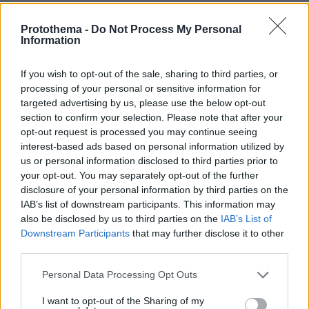
προσφυγή έγινε δεκτή και ο πλειστηριασμός
στις 30 Σεπτεμβρίου 2022 έγινε με τιμή πρώτης
Protothema -
Do Not Process My Personal
Information
προσφοράς 1,5 εκατ. ευρώ, αλλά κατέληξε
άγονος...
If you wish to opt-out of the sale, sharing to third parties, or
processing of your personal or sensitive information for
«ΘΕΜΑ»
Οπως αποκαλύπτει σήμερα το
, μετά
targeted advertising by us, please use the below opt-out
από ένα διάστημα «σιωπής» ετοιμάζεται ήδη το
section to confirm your selection. Please note that after your
opt-out request is processed you may continue seeing
επόμενο επεισόδιο. Ειδικότερα,
interest-based ads based on personal information utilized by
προγραμματίζεται ένας ακόμη πλειστηριασμός
us or personal information disclosed to third parties prior to
για τις 13 Νοεμβρίου 2026, και μάλιστα με τιμή
your opt-out. You may separately opt-out of the further
πρώτης προσφοράς μόλις... 247.000 ευρώ.
disclosure of your personal information by third parties on the
IAB’s list of downstream participants. This information may
also be disclosed by us to third parties on the
IAB’s List of
Θα πρέπει να σημειωθεί ότι ο εν λόγω
Downstream Participants
that may further disclose it to other
πλειστηριασμός (το έγγραφο του οποίου έχει
third parties.
στα χέρια του το «ΘΕΜΑ») έχει μεν
Please note that this website/app uses one or more Google
Personal Data Processing Opt Outs
δημοσιευτεί, αλλά δεν έχει ακόμη αναρτηθεί
services and may gather and store information including but
eauction.gr
στην ηλεκτρονική πλατφόρμα
.
not limited to your visit or usage behaviour. You may click to
I want to opt-out of the Sharing of my