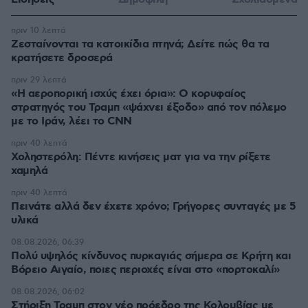
πριν 10 λεπτά
Ζεσταίνονται τα κατοικίδια πτηνά; Δείτε πώς θα τα
κρατήσετε δροσερά
πριν 29 λεπτά
«Η αεροπορική ισχύς έχει όρια»: Ο κορυφαίος
στρατηγός του Τραμπ «ψάχνει έξοδο» από τον πόλεμο
με το Ιράν, λέει το CNN
πριν 40 λεπτά
Χοληστερόλη: Πέντε κινήσεις ματ για να την ρίξετε
χαμηλά
πριν 40 λεπτά
Πεινάτε αλλά δεν έχετε χρόνο; Γρήγορες συνταγές με 5
υλικά
08.08.2026, 06:39
Πολύ υψηλός κίνδυνος πυρκαγιάς σήμερα σε Κρήτη και
Βόρειο Αιγαίο, ποιες περιοχές είναι στο «πορτοκαλί»
08.08.2026, 06:02
Στήριξη Τραμπ στον νέο πρόεδρο της Κολομβίας με