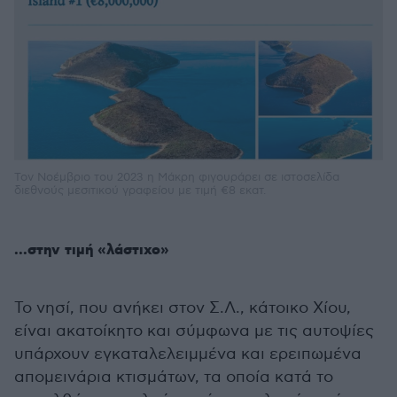
Τον Νοέμβριο του 2023 η Μάκρη φιγουράρει σε ιστοσελίδα
διεθνούς μεσιτικού γραφείου με τιμή €8 εκατ.
...στην τιμή «λάστιχο»
Το νησί, που ανήκει στον Σ.Λ., κάτοικο Χίου,
είναι ακατοίκητο και σύμφωνα με τις αυτοψίες
υπάρχουν εγκαταλελειμμένα και ερειπωμένα
απομεινάρια κτισμάτων, τα οποία κατά το