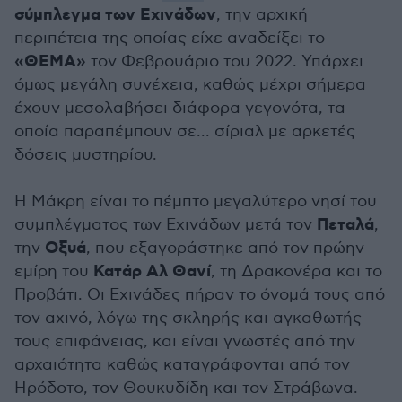
σύμπλεγμα των Εχινάδων
, την αρχική
περιπέτεια της οποίας είχε αναδείξει το
«ΘΕΜΑ»
τον Φεβρουάριο του 2022. Υπάρχει
όμως μεγάλη συνέχεια, καθώς μέχρι σήμερα
έχουν μεσολαβήσει διάφορα γεγονότα, τα
οποία παραπέμπουν σε... σίριαλ με αρκετές
δόσεις μυστηρίου.
Η Μάκρη είναι το πέμπτο μεγαλύτερο νησί του
Πεταλά
συμπλέγματος των Εχινάδων μετά τον
,
Οξυά
την
, που εξαγοράστηκε από τον πρώην
Κατάρ Αλ Θανί
εμίρη του
, τη Δρακονέρα και το
Προβάτι. Οι Εχινάδες πήραν το όνομά τους από
τον αχινό, λόγω της σκληρής και αγκαθωτής
τους επιφάνειας, και είναι γνωστές από την
αρχαιότητα καθώς καταγράφονται από τον
Ηρόδοτο, τον Θουκυδίδη και τον Στράβωνα.