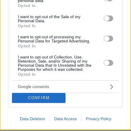
personal data.
grant or deny consent to Google and its third-party tags to
Opted In
use your data for below specified purposes in below Google
Επίσης, μέχρι την ημερομηνία διεξαγωγής του
consent section.
είναι πιθανό να ασκηθεί ανακοπή από πλευράς
I want to opt-out of the Sale of my
Personal Data.
του οφειλέτη με αίτημα διόρθωσης της τιμής ή
Opted In
και άλλους λόγους, κάτι που, εάν συμβεί, θα
I want to opt-out of processing my
κριθεί από το δικαστήριο. Ετσι, μέχρι τότε
Personal Data for Targeted Advertising.
Opted In
ενδέχεται η διαδικασία να ανασταλεί ή να γίνει
με διαφορετική τιμή πρώτης προσφοράς.
I want to opt-out of Collection, Use,
Retention, Sale, and/or Sharing of my
Personal Data that Is Unrelated with the
Κατάσχεση για €60.000
Purposes for which it was collected.
Opted In
Google consents
Σύμφωνα με το έγγραφο του πλειστηριασμού,
πάντως, επισπεύδοντες είναι τρία φυσικά
CONFIRM
πρόσωπα, ο Ι.Γ., η σύζυγός του Λ.Γ. και έτερο
πρόσωπο της ίδιας οικογένειας, η Μ.Γ., όλοι
κάτοικοι Χίου, ενώ ο εκτελεστός τίτλος
Data Deletion
Data Access
Privacy Policy
Μονομελούς
διαταγής πληρωμής του