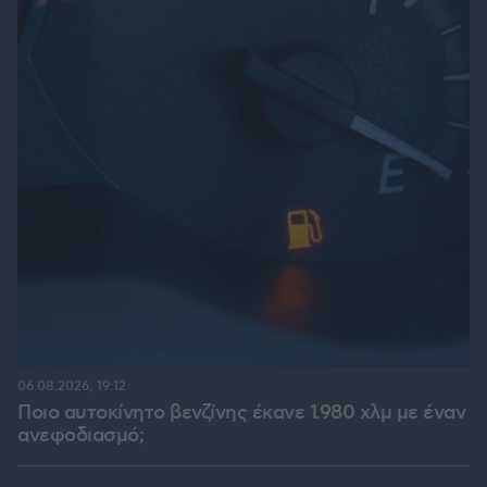
06.08.2026, 19:12
Ποιο αυτοκίνητο βενζίνης έκανε 1.980 χλμ με έναν
ανεφοδιασμό;