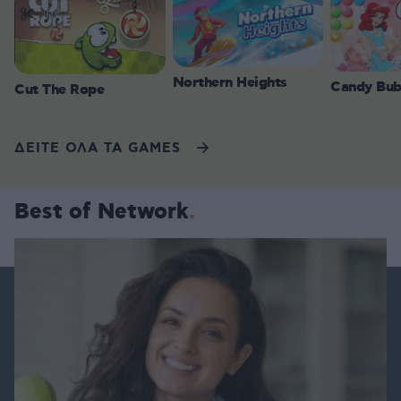
Northern Heights
Candy Bub
Cut The Rope
ΔΕΙΤΕ ΟΛΑ ΤΑ GAMES
Best of Network