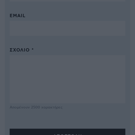
EMAIL
ΣΧΌΛΙΟ *
Απομένουν
2500
χαρακτήρες