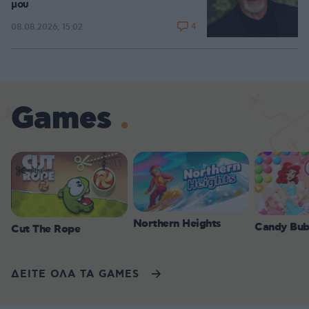
μου
4
08.08.2026, 15:02
Games
Northern Heights
Candy Bub
Cut The Rope
ΔΕΙΤΕ ΟΛΑ ΤΑ GAMES