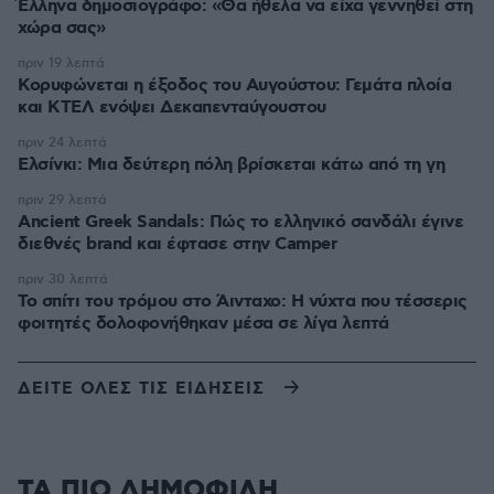
Έλληνα δημοσιογράφο: «Θα ήθελα να είχα γεννηθεί στη
χώρα σας»
πριν 19 λεπτά
Κορυφώνεται η έξοδος του Αυγούστου: Γεμάτα πλοία
και ΚΤΕΛ ενόψει Δεκαπενταύγουστου
πριν 24 λεπτά
Ελσίνκι: Mια δεύτερη πόλη βρίσκεται κάτω από τη γη
πριν 29 λεπτά
Ancient Greek Sandals: Πώς το ελληνικό σανδάλι έγινε
διεθνές brand και έφτασε στην Camper
πριν 30 λεπτά
Το σπίτι του τρόμου στο Άινταχο: Η νύχτα που τέσσερις
φοιτητές δολοφονήθηκαν μέσα σε λίγα λεπτά
ΔΕΙΤΕ ΟΛΕΣ ΤΙΣ ΕΙΔΗΣΕΙΣ
ΤΑ ΠΙΟ ΔΗΜΟΦΙΛΗ