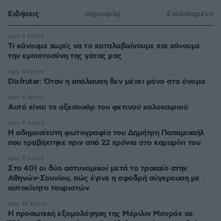
Ειδήσεις
Δημοφιλή
Σχολιασμένα
πριν 3 λεπτά
Τι κάνουμε χωρίς να το καταλαβαίνουμε και χάνουμε
την εμπιστοσύνη της γάτας μας
πριν 4 λεπτά
Disfrutar: Όταν η απόλαυση δεν μένει μόνο στο όνομα
πριν 4 λεπτά
Αυτό είναι το αξεσουάρ του φετινού καλοκαιριού
πριν 8 λεπτά
Η αδημοσίευτη φωτογραφία του Δημήτρη Παπαμιχαήλ
που τραβήχτηκε πριν από 22 χρόνια στο καμαρίνι του
πριν 9 λεπτά
Στο 401 οι δύο αστυνομικοί μετά το τροχαίο στην
Αθηνών-Σουνίου, πώς έγινε η σφοδρή σύγκρουση με
αυτοκίνητο τουριστών
πριν 19 λεπτά
Η προσωπική εξομολόγηση της Μέριλιν Μονρόε σε