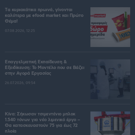
Tα κυριακάτικα πρωινά, γίνονται
καλύτερα με efood market και Πρώτο
Θέμα!
07.08.2026, 12:25
Επαγγελματική Εκπαίδευση &
Εξειδίκευση: Το Mοντέλο που σε Bάζει
στην Aγορά Eργασίας
26.07.2026, 09:54
Κίνα: Σήκωσαν τσιμεντένιο μπλοκ
1.540 τόνων για νέο λιμενικό έργο –
Θα κατασκευαστούν 75 για έως 72
πλοία