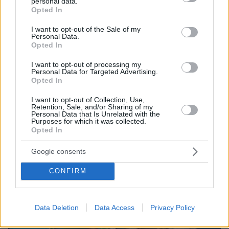
personal data.
grant or deny consent to Google and its third-party tags to
08.08.2026, 18:08
Opted In
use your data for below specified purposes in below Google
Μυστήριο 3.500 ετών στη Σαντορίνη: Ο 15χρονος
consent section.
που δεν πρόλαβε να ξεφύγει από το τσουνάμι
I want to opt-out of the Sale of my
Personal Data.
μπορεί ν' αλλάξει τη χρονολογία της μεγάλης
Opted In
έκρηξης
I want to opt-out of processing my
Personal Data for Targeted Advertising.
Opted In
I want to opt-out of Collection, Use,
Retention, Sale, and/or Sharing of my
Personal Data that Is Unrelated with the
Purposes for which it was collected.
Opted In
Google consents
CONFIRM
Data Deletion
Data Access
Privacy Policy