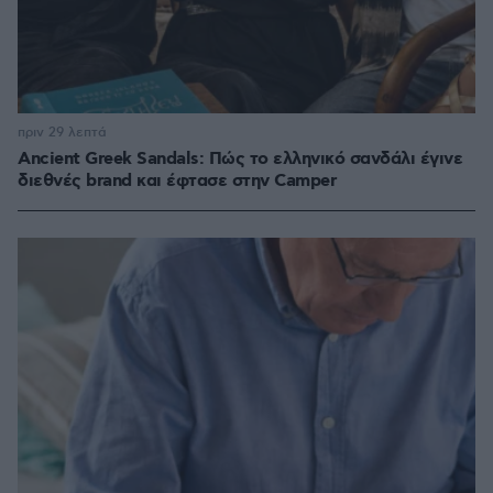
πριν 29 λεπτά
Ancient Greek Sandals: Πώς το ελληνικό σανδάλι έγινε
διεθνές brand και έφτασε στην Camper