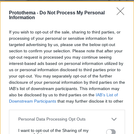
Protothema -
Do Not Process My Personal
Information
If you wish to opt-out of the sale, sharing to third parties, or
processing of your personal or sensitive information for
targeted advertising by us, please use the below opt-out
section to confirm your selection. Please note that after your
opt-out request is processed you may continue seeing
interest-based ads based on personal information utilized by
27.03.2025, 07:08
us or personal information disclosed to third parties prior to
«Σκανάρισμα» της εφορίας σε πλυντήρια αυτοκινήτων και
your opt-out. You may separately opt-out of the further
πάρκινγκ μέχρι γάμους και βαφτίσεις
disclosure of your personal information by third parties on the
IAB’s list of downstream participants. This information may
also be disclosed by us to third parties on the
IAB’s List of
Downstream Participants
that may further disclose it to other
ΡΟΗ ΕΙΔΗΣΕΩΝ
third parties.
Ειδήσεις
Δημοφιλή
Σχολιασμένα
Please note that this website/app uses one or more Google
Personal Data Processing Opt Outs
services and may gather and store information including but
πριν 23 λεπτά
not limited to your visit or usage behaviour. You may click to
I want to opt-out of the Sharing of my