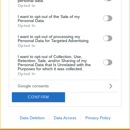
personal data.
Ρωσία για το drone με εκρηκτικά σε γερμανικό
grant or deny consent to Google and its third-party tags to
Opted In
αεροδρόμιο: «Βιαστικά στημένη προβοκάτσια»
use your data for below specified purposes in below Google
consent section.
I want to opt-out of the Sale of my
πριν μία ώρα
Personal Data.
Ιδέες για πρωινό έτοιμο από το βράδυ: Εύκολες και
Opted In
θρεπτικές επιλογές για κάθε μέρα
I want to opt-out of processing my
πριν μία ώρα
Personal Data for Targeted Advertising.
Ρωσικό πλήγμα προκάλεσε ζημιές σε γήπεδο στην
Opted In
Οδησσό μία ημέρα πριν από αγώνα πρωταθλήματος,
δείτε βίντεο
I want to opt-out of Collection, Use,
Retention, Sale, and/or Sharing of my
Personal Data that Is Unrelated with the
08.08.2026, 00:30
Purposes for which it was collected.
Είδατε σαμιαμίδι στο σπίτι σας; Γιατί δεν πρέπει να το
Opted In
σκοτώσετε
08.08.2026, 00:28
Google consents
Αποκαλύφθηκε η αιτία θανάτου του 29χρονου πρώην
NBAer Μπράντον Κλαρκ
CONFIRM
08.08.2026, 00:18
Πώς εξαργυρώνεται το ιδιωτικό πρόγραμμα σύνταξης –
Όλες οι επιλογές
Data Deletion
Data Access
Privacy Policy
08.08.2026, 00:14