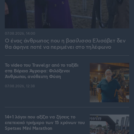
07.08.2026, 14:00
Ο ένας άνθρωπος που η βασίλισσα Ελισάβετ δεν
θα άφηνε ποτέ να περιμένει στο τηλέφωνο
To video του Travel.gr από το ταξίδι
στα Βόρεια Άγραφα: Φιλόξενοι
Άνθρωποι, ανόθευτη Φύση
07.08.2026, 12:38
14+1 λόγοι που αξίζει να ζήσεις το
επετειακό τριήμερο των 15 χρόνων του
Spetses Mini Marathon