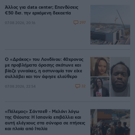
Άλλος για data center; Επενδύσεις
€50 δισ. την ερχόμενη δεκαετία
297
07.08.2026, 20:16
Ο «Δράκος» του Λονδίνου: 40χρονος
με προβλήματα όρασης σκότωνε και
βίαζε γυναίκες, η αστυνομία τον είχε
συλλάβει και τον άφησε ελεύθερο
32
07.08.2026, 22:54
«Πόλεμος» Σάντσεθ - Μελόνι λόγω
της Θέουτα: Η Ισπανία επιβάλλει και
αυτή ελέγχους στα σύνορα σε πτήσεις
και πλοία από Ιταλία