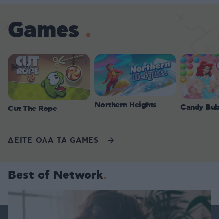
Games
Northern Heights
Candy Bub
Cut The Rope
ΔΕΙΤΕ ΟΛΑ ΤΑ GAMES
Best of Network