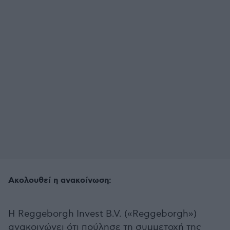
Ακολουθεί η ανακοίνωση:
Η Reggeborgh Invest B.V. («Reggeborgh»)
ανακοινώνει ότι πούλησε τη συμμετοχή της