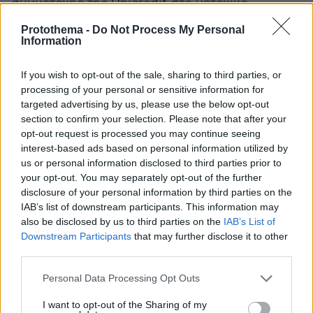
συμμετοχής της Unicredit στο μετοχικό
κεφάλαιο της Alpha Bank, δήλωσε τα εξής:
Protothema -
Do Not Process My Personal
Information
«Η αύξηση της συμμετοχής της Unicredit στο
μετοχικό κεφάλαιο της Alpha Bank, μέσω
If you wish to opt-out of the sale, sharing to third parties, or
processing of your personal or sensitive information for
εξαγοράς των μετοχών που κατείχε το
targeted advertising by us, please use the below opt-out
επενδυτικό σχήμα Reggeborgh Invest, είναι μια
section to confirm your selection. Please note that after your
πολύ θετική εξέλιξη
για τις δύο τράπεζες και
opt-out request is processed you may continue seeing
άριστης
είναι κυρίως το αποτέλεσμα της
interest-based ads based on personal information utilized by
us or personal information disclosed to third parties prior to
συνεργασίας
που είχαν αναπτύξει μεταξύ τους
your opt-out. You may separately opt-out of the further
το τελευταίο διάστημα.
disclosure of your personal information by third parties on the
IAB’s list of downstream participants. This information may
σημαντικά βήματα
Αντανακλά επίσης και τα
also be disclosed by us to third parties on the
IAB’s List of
Downstream Participants
that may further disclose it to other
προόδου του τραπεζικού τομέα και της
third parties.
ελληνικής οικονομίας
, τα οποία πιστοποιούνται
και από τις συνεχείς αναβαθμίσεις της
Please note that this website/app uses one or more Google
Personal Data Processing Opt Outs
services and may gather and store information including but
Ελληνικής Δημοκρατίας και των ελληνικών
not limited to your visit or usage behaviour. You may click to
I want to opt-out of the Sharing of my
τραπεζών από τους οίκους αξιολόγησης.