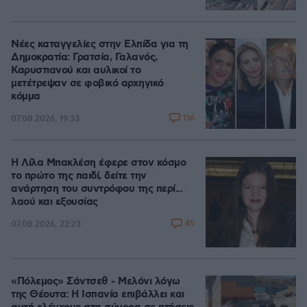
Νέες καταγγελίες στην Ελπίδα για τη
Δημοκρατία: Γρατσία, Γαλανός,
Καρυστιανού και αυλικοί το
μετέτρεψαν σε φοβικό αρχηγικό
κόμμα
116
07.08.2026, 19:33
Η Λίλα Μπακλέση έφερε στον κόσμο
το πρώτο της παιδί, δείτε την
ανάρτηση του συντρόφου της περί...
λαού και εξουσίας
45
07.08.2026, 22:23
«Πόλεμος» Σάντσεθ - Μελόνι λόγω
της Θέουτα: Η Ισπανία επιβάλλει και