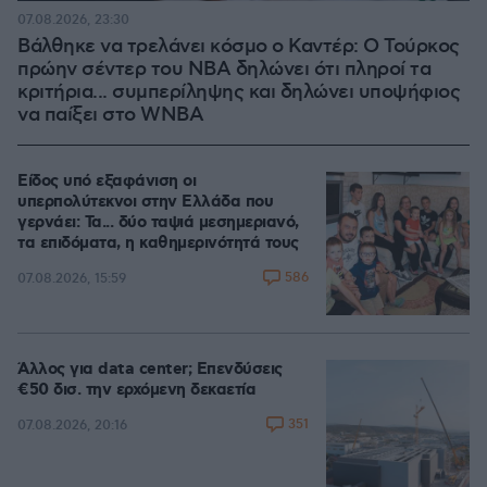
07.08.2026, 23:30
Βάλθηκε να τρελάνει κόσμο ο Καντέρ: Ο Τούρκος
πρώην σέντερ του NBA δηλώνει ότι πληροί τα
κριτήρια... συμπερίληψης και δηλώνει υποψήφιος
να παίξει στο WNBA
Είδος υπό εξαφάνιση οι
υπερπολύτεκνοι στην Ελλάδα που
γερνάει: Τα... δύο ταψιά μεσημεριανό,
τα επιδόματα, η καθημερινότητά τους
586
07.08.2026, 15:59
Άλλος για data center; Επενδύσεις
€50 δισ. την ερχόμενη δεκαετία
351
07.08.2026, 20:16