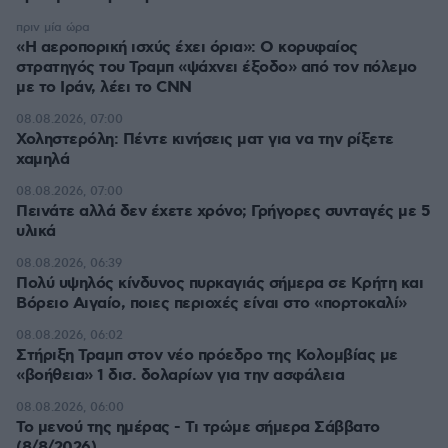
πριν μία ώρα
«Η αεροπορική ισχύς έχει όρια»: Ο κορυφαίος
στρατηγός του Τραμπ «ψάχνει έξοδο» από τον πόλεμο
με το Ιράν, λέει το CNN
08.08.2026, 07:00
Χοληστερόλη: Πέντε κινήσεις ματ για να την ρίξετε
χαμηλά
08.08.2026, 07:00
Πεινάτε αλλά δεν έχετε χρόνο; Γρήγορες συνταγές με 5
υλικά
08.08.2026, 06:39
Πολύ υψηλός κίνδυνος πυρκαγιάς σήμερα σε Κρήτη και
Βόρειο Αιγαίο, ποιες περιοχές είναι στο «πορτοκαλί»
08.08.2026, 06:02
Στήριξη Τραμπ στον νέο πρόεδρο της Κολομβίας με
«βοήθεια» 1 δισ. δολαρίων για την ασφάλεια
08.08.2026, 06:00
Το μενού της ημέρας - Τι τρώμε σήμερα Σάββατο
(8/8/2026)