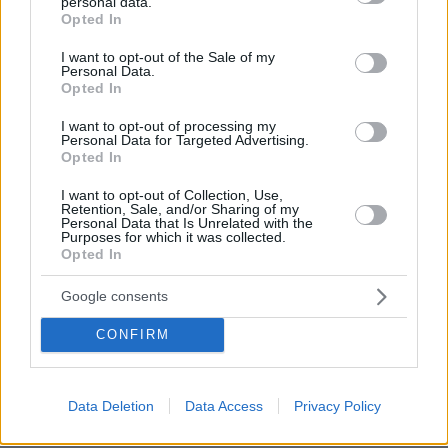
personal data.
grant or deny consent to Google and its third-party tags to
Opted In
use your data for below specified purposes in below Google
Η συναλλαγή αυτή δείχνει τον δρόμο που
consent section.
I want to opt-out of the Sale of my
Personal Data.
πρέπει να ακολουθήσει η Ευρωπαϊκή Ένωση
Opted In
στον τραπεζικό τομέα: Οι διασυνοριακές
I want to opt-out of processing my
συνεργασίες μεταξύ υγειών τραπεζών, μαζί με
Personal Data for Targeted Advertising.
την ολοκλήρωση της Τραπεζικής Ένωσης, της
Opted In
Ένωσης Κεφαλαιαγορών και με την
I want to opt-out of Collection, Use,
απλοποίηση διαδικασιών, καταπολεμούν τον
Retention, Sale, and/or Sharing of my
Personal Data that Is Unrelated with the
κατακερματισμό της Ευρωπαϊκής αγοράς,
Purposes for which it was collected.
Opted In
δημιουργούν οικονομίες κλίμακας, βελτιώνουν
την ρευστότητα και την αποτελεσματικότητα,
Google consents
με αποτέλεσμα υψηλότερη οικονομική
ανάπτυξη, ταχύτερη μετάδοση των
CONFIRM
αποτελεσμάτων της νομισματικής πολιτικής,
χαμηλότερες τιμές αγαθών και υπηρεσιών και,
Data Deletion
Data Access
Privacy Policy
τελικά, μεγαλύτερη οικονομική ευημερία.
Αξίζουν
συγχαρητήρια
στον Andrea Orcel, τον