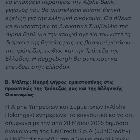
να ενισχύσει περαιτέρω την Alpha Bank,
γεγονός που θα αποτελέσει επίσης θετική
εξέλιξη για την ελληνική οικονομία. Θα ήθελα
να ευχαριστήσω το Διοικητικό Συμβούλιο της
Alpha Bank για την ισχυρή ηγεσία του κατά τη
διάρκεια της θητείας μας ως βασικού μετόχου
της τράπεζας, καθώς και την Τράπεζα της
Ελλάδος. Η Reggeborgh θα συνεχίσει να
επενδύει στην Ελλάδα»
.
B. Ψάλτης: Ηχηρή ψήφος εμπιστοσύνης στις
προοπτικές της Τράπεζας μας και της Ελληνικής
Οικονομίας
Η Alpha Υπηρεσιών και Συμμετοχών («Alpha
Holdings») ενημερώνει το επενδυτικό κοινό ότι,
σύμφωνα με την από 28 Μάϊου 2025 δημόσια
ανακοίνωση της UniCredit S.p.A («UniCredit»),
η UniCredit προέβη στη σύναψη συναλλαγών