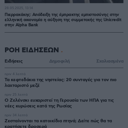
28.05.2025, 13:14
Πιερρακάκης: Απόδειξη της έμπρακτης εμπιστοσύνης στην
ελληνική οικονομία η αύξηση της συμμετοχής της Unicredit
στην Alpha Bank
ΡΟΗ ΕΙΔΗΣΕΩΝ
Ειδήσεις
Δημοφιλή
Σχολιασμένα
πριν 4 λεπτά
Τα κεφτεδάκια της νηστείας: 20 συνταγές για τον πιο
λαχταριστό μεζέ
πριν 25 λεπτά
Ο Ζελένσκι ευχαριστεί τη Γερουσία των ΗΠΑ για τις
νέες κυρώσεις κατά της Ρωσίας
πριν 34 λεπτά
Ζεσταίνονται τα κατοικίδια πτηνά; Δείτε πώς θα τα
κρατήσετε δροσερά