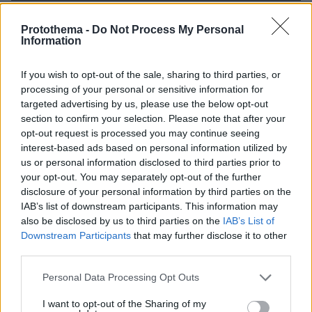
πριν 7 λεπτά
Βλάβη, ατύχημα ή πρόβλημα στο ταξίδι; Η κάλυψη που
Protothema -
Do Not Process My Personal
Information
πολλοί αγνοούν
πριν 13 λεπτά
If you wish to opt-out of the sale, sharing to third parties, or
Χαλαρή έξοδος για τον Κυριάκο Μητσοτάκη και τη
processing of your personal or sensitive information for
σύζυγό του Μαρέβα στα Χανιά, φωτογραφίες
targeted advertising by us, please use the below opt-out
πριν 16 λεπτά
section to confirm your selection. Please note that after your
«Θα μπορούσε να συμβεί σύντομα»: Αισιόδοξος ξανά ο
opt-out request is processed you may continue seeing
Τραμπ για το τέλος του πολέμου με το Ιράν, «δεν
interest-based ads based on personal information utilized by
νομίζω ότι μπορούν ν' αντέξουν πολύ ακόμα»
us or personal information disclosed to third parties prior to
your opt-out. You may separately opt-out of the further
πριν 27 λεπτά
disclosure of your personal information by third parties on the
Διακοπές στη Σίκινο
IAB’s list of downstream participants. This information may
πριν 28 λεπτά
also be disclosed by us to third parties on the
IAB’s List of
Ο Τραμπ θα απαγορεύσει τη χορήγηση υπηκοότητας στα
Downstream Participants
that may further disclose it to other
παιδιά αλλοδαπών που πηγαίνουν στις ΗΠΑ για να
third parties.
γεννήσουν
Please note that this website/app uses one or more Google
Personal Data Processing Opt Outs
πριν 40 λεπτά
services and may gather and store information including but
Πώς θα βοηθήσετε τη γάτα σας να συνηθίσει το κλουβί
not limited to your visit or usage behaviour. You may click to
I want to opt-out of the Sharing of my
της