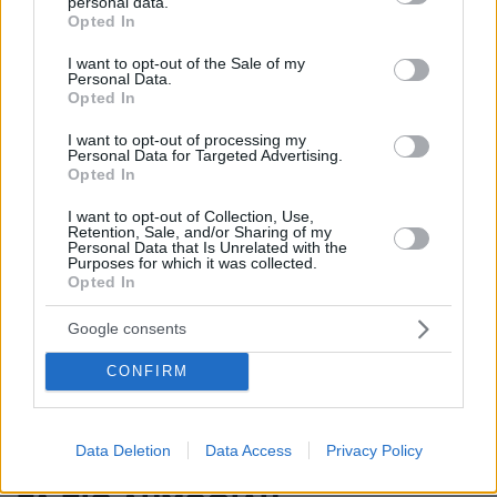
personal data.
grant or deny consent to Google and its third-party tags to
Opted In
πριν μία ώρα
use your data for below specified purposes in below Google
Κόπωση της Wall Street μετά τα ρεκόρ εν μέσω
consent section.
I want to opt-out of the Sale of my
αβεβαιότητας για το Ιράν, το πετρέλαιο και τη Fed
Personal Data.
Opted In
πριν μία ώρα
Στη ΓΑΔΑ κρατείται η 46χρονη που κατηγορείται για την
I want to opt-out of processing my
επίθεση στη Marfin, δείτε βίντεο και φωτογραφίες
Personal Data for Targeted Advertising.
Opted In
πριν μία ώρα
3 ταξιδιωτικές συνήθειες της Gen Z που θα
I want to opt-out of Collection, Use,
διαμορφώσουν νέες τάσεις στον τουρισμό
Retention, Sale, and/or Sharing of my
Personal Data that Is Unrelated with the
Purposes for which it was collected.
πριν μία ώρα
Opted In
Στο νοσοκομείο διακομίστηκε ναυτικός που
τραυματίστηκε κατά τη πρόσδεση πλοίου στο λιμάνι της
Google consents
Ρόδου
CONFIRM
ΔΕΙΤΕ ΟΛΕΣ ΤΙΣ ΕΙΔΗΣΕΙΣ
Data Deletion
Data Access
Privacy Policy