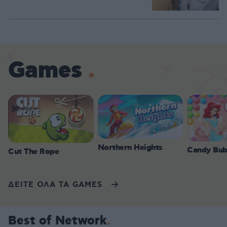
Games
Northern Heights
Candy Bub
Cut The Rope
ΔΕΙΤΕ ΟΛΑ ΤΑ GAMES
Best of Network