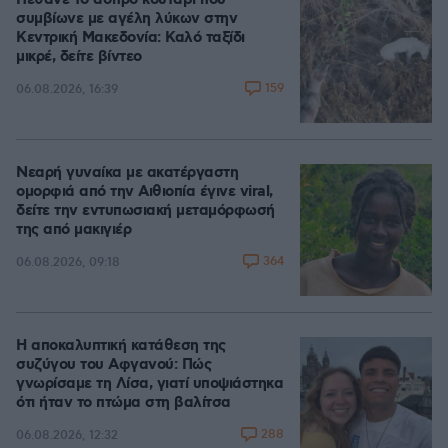
Πέθανε το άσπρο κουτάβι που
συμβίωνε με αγέλη λύκων στην
Κεντρική Μακεδονία: Καλό ταξίδι
μικρέ, δείτε βίντεο
159
06.08.2026, 16:39
Νεαρή γυναίκα με ακατέργαστη
ομορφιά από την Αιθιοπία έγινε viral,
δείτε την εντυπωσιακή μεταμόρφωσή
της από μακιγιέρ
364
06.08.2026, 09:18
Η αποκαλυπτική κατάθεση της
συζύγου του Αφγανού: Πώς
γνωρίσαμε τη Λίσα, γιατί υποψιάστηκα
ότι ήταν το πτώμα στη βαλίτσα
288
06.08.2026, 12:32