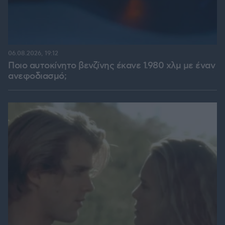
06.08.2026, 19:12
Ποιο αυτοκίνητο βενζίνης έκανε 1.980 χλμ με έναν
ανεφοδιασμό;