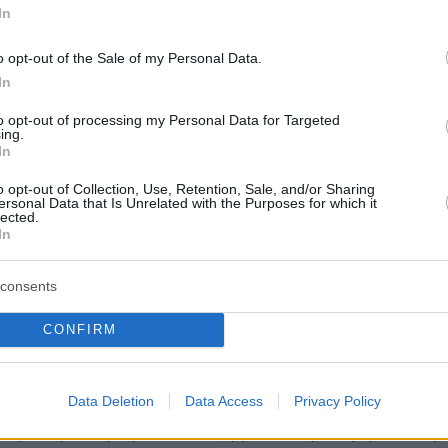
καμία πλευρά. Από την άλλη, βλέπουμε ότι οι
In
ατεύονται με την Κίνα, όπως
o opt-out of the Sale of my Personal Data.
ονται επίσης με την Ευρωπαϊκή Ένωση. Κι
In
 επέστρεψα από τη συνεδρίαση του Eurogroup
to opt-out of processing my Personal Data for Targeted
ει πλέον είναι ότι ζητήματα άμυνας,
ing.
κ.ο.κ. αλληλεπιδρούν και επηρεάζουν σημαντι
In
α. Κάτι που παλαιότερα δεν παρατηρούνταν. Σε
o opt-out of Collection, Use, Retention, Sale, and/or Sharing
ersonal Data that Is Unrelated with the Purposes for which it
ση, η μεγάλη πρόκληση για την Ευρωπαϊκή
lected.
 το να εμβαθύνει στην ενότητα και την άρση
In
ν ανταγωνιστικότητα».
consents
θνικής Οικονομίας προσέθεσε περαιτέρω ότι
CONFIRM
έπει να κάνουμε ως χώρα, είναι α) να
εμείς τα δικά μας εμπόδια που δημιουργούν
την ανάπτυξη της οικονομίας, και β) να
Data Deletion
Data Access
Privacy Policy
έγιστη ώθηση ανάπτυξης σε συγκεκριμένους