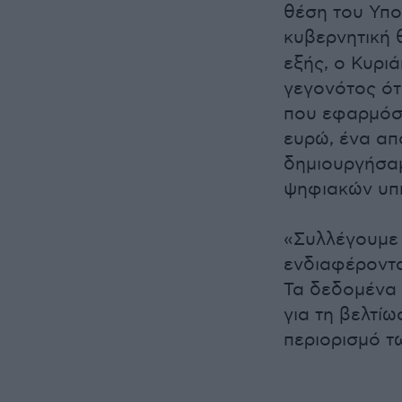
θέση του Υπ
κυβερνητική 
εξής, ο Κυρι
γεγονότος ότ
που εφαρμόσ
ευρώ, ένα από
δημιουργήσα
ψηφιακών υπ
«Συλλέγουμε 
ενδιαφέροντα
Τα δεδομένα 
για τη βελτίω
περιορισμό τ