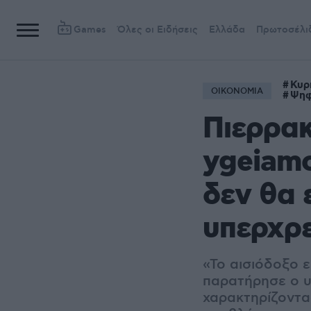
Games
Όλες οι Ειδήσεις
Ελλάδα
Πρωτοσέλι
Κυρ
ΟΙΚΟΝΟΜΙΑ
Ψηφ
Πιερρακ
ygeiamo
δεν θα ε
υπερχρ
«Το αισιόδοξο ε
παρατήρησε ο υ
χαρακτηρίζοντα