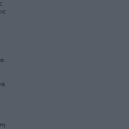
ς
ις
σ.
νά
τη