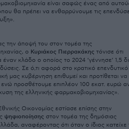
ρμακοβιομηχανία είναι σαφώς ένας από αυτού
 όπου θα πρέπει να ενθαρρύνουμε τις επενδύσε
υξη».
ας την άποψή του στον τομέα της
ηχανίας, ο
Κυριάκος Πιερρακάκης
τόνισε ότι
α έναν κλάδο ο οποίος το 2024 ‘γέννησε’ 1,5 δι
δύσεις. Σε ό,τι αφορά στο κρατικό επενδυτικό
ική μας κυβέρνηση επιθυμεί και προτίθεται να
ι, ενώ προσθέτουμε επιπλέον 100 εκατ. ευρώ α
σχυση της ελληνικής φαρμακοβιομηχανίας».
θνικής Οικονομίας εστίασε επίσης στην
ης
ψηφιοποίησης
στον τομέα της δημόσιας
λλάδα, αναφέροντας ότι όταν ο ίδιος κατείχε 