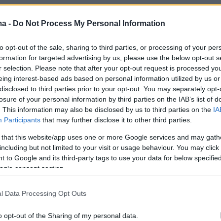
ι ότι, ενώ δεν υποτιμούμε τις όποιες
ma -
Do Not Process My Personal Information
ων
δασμών
που προωθούν οι ΗΠΑ, δεν
πί του παρόντος. Μεγαλύτερος κίνδυνος για
to opt-out of the sale, sharing to third parties, or processing of your per
formation for targeted advertising by us, please use the below opt-out s
 είναι το κλίμα αβεβαιότητας που διαχέεται
r selection. Please note that after your opt-out request is processed y
τόσο οι δασμοί του κ. Τραμπ. Διότι η
eing interest-based ads based on personal information utilized by us or
αποθαρρύνει τις επενδύσεις στο παρόν. Ενώ ο
disclosed to third parties prior to your opt-out. You may separately opt-
losure of your personal information by third parties on the IAB’s list of
 ελληνικής οικονομίας είναι εξαιρετικά θετικές
. This information may also be disclosed by us to third parties on the
IA
κει στις 6 από τις 27 χώρες του ECOFIN που
Participants
that may further disclose it to other third parties.
λεόνασμα στην εθνική οικονομία τους. Αυτό
 that this website/app uses one or more Google services and may gath
ικής σημασίας, επιβεβαιώνοντας το γιατί η
including but not limited to your visit or usage behaviour. You may click 
ας μας ακούγεται δυνατά σε διεθνές επίπεδο
 to Google and its third-party tags to use your data for below specifi
ogle consent section.
ς ελληνικής κυβέρνησης σε ό,τι αφορά τις
l Data Processing Opt Outs
ς με τις ΗΠΑ, είναι το να πετύχουμε μια
φωνία στη βάση του ‘Zero to Zero’, χωρίς
o opt-out of the Sharing of my personal data.