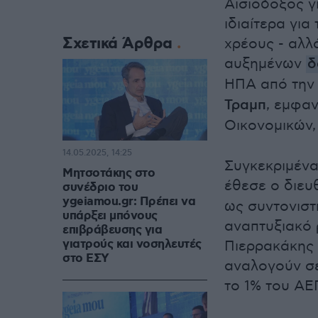
Αισιόδοξος γι
ιδιαίτερα γι
Σχετικά Άρθρα
χρέους - αλλ
αυξημένων
δ
ΗΠΑ από την Ε
Τραμπ
, εμφαν
Οικονομικών
14.05.2025, 14:25
Συγκεκριμένα
Μητσοτάκης στο
έθεσε ο διευ
συνέδριο του
ygeiamou.gr: Πρέπει να
ως συντονιστ
υπάρξει μπόνους
αναπτυξιακό 
επιβράβευσης για
γιατρούς και νοσηλευτές
Πιερρακάκης 
στο ΕΣΥ
αναλογούν σε
το 1% του ΑΕ