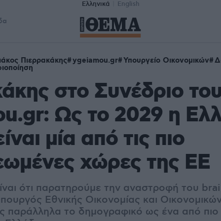
Ελληνικά
English
δα
ιάκος Πιερρακάκης
ygeiamou.gr
Υπουργείο Οικονομικών
Δ
ιοποίηση
άκης στο Συνέδριο το
u.gr: Ως το 2029 η Ελ
ίναι μία από τις πιο
εωμένες χώρες της ΕΕ
ίναι ότι παρατηρούμε την αναστροφή του brai
πουργός Εθνικής Οικονομίας και Οικονομικών
ς παράλληλα το δημογραφικό ως ένα από πι