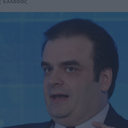
ς Ελλάδας