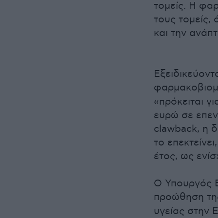
τομείς. Η φα
τους τομείς,
και την ανάπτ
Εξειδικεύοντ
φαρμακοβιομ
«πρόκειται γι
ευρώ σε επεν
clawback, η δ
το επεκτείνε
έτος, ως ενί
Ο Υπουργός Ε
προώθηση τ
υγείας στην Ε