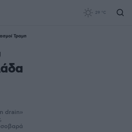
29
°C
ασμοί Τραμπ
υ
λάδα
n drain»
,
ο σοβαρά