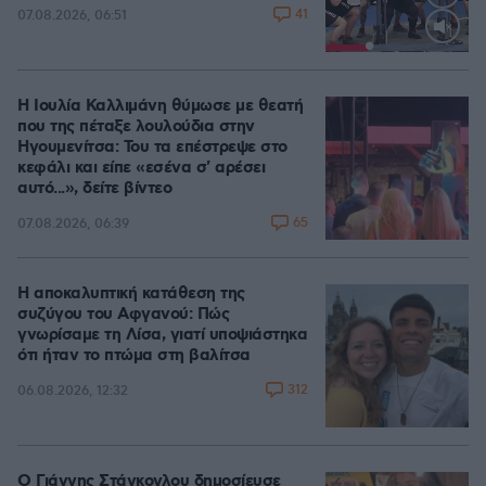
41
07.08.2026, 06:51
Loaded
:
100.00%
Η Ιουλία Καλλιμάνη θύμωσε με θεατή
που της πέταξε λουλούδια στην
Ηγουμενίτσα: Του τα επέστρεψε στο
κεφάλι και είπε «εσένα σ' αρέσει
αυτό...», δείτε βίντεο
65
07.08.2026, 06:39
Η αποκαλυπτική κατάθεση της
συζύγου του Αφγανού: Πώς
γνωρίσαμε τη Λίσα, γιατί υποψιάστηκα
ότι ήταν το πτώμα στη βαλίτσα
312
06.08.2026, 12:32
Ο Γιάννης Στάνκογλου δημοσίευσε