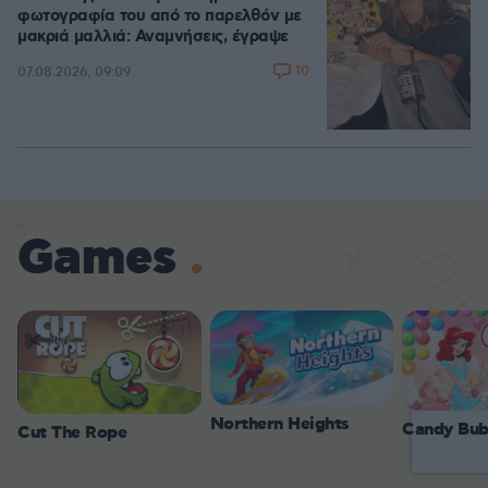
φωτογραφία του από το παρελθόν με
μακριά μαλλιά: Αναμνήσεις, έγραψε
10
07.08.2026, 09:09
Games
Northern Heights
Candy Bub
Cut The Rope