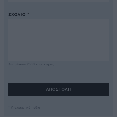
ΣΧΌΛΙΟ *
Απομένουν
2500
χαρακτήρες
* Υποχρεωτικά πεδία