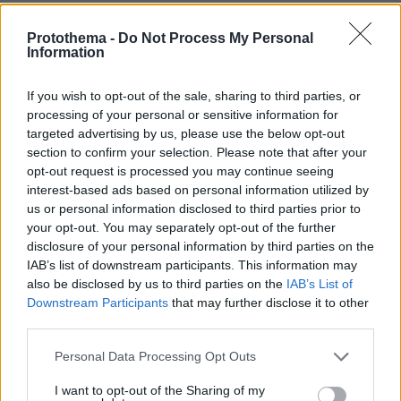
Ο
e-ΕΦΚΑ
, σύμφωνα με τη διάταξη -θα
Protothema -
Do Not Process My Personal
Information
μπορέσει να αξιοποιήσει την εμπειρία και τη
χρήση σύγχρονων τεχνολογικών εργαλείων
If you wish to opt-out of the sale, sharing to third parties, or
νομικών προσώπων ιδιωτικού δικαίου στη
processing of your personal or sensitive information for
διαδικασία ενημέρωσης των οφειλετών, όπως
targeted advertising by us, please use the below opt-out
section to confirm your selection. Please note that after your
για παράδειγμα στην υιοθέτηση πρακτικών,
opt-out request is processed you may continue seeing
ήπιας προσέγγισης, σε αντίθεση με πρακτικές
interest-based ads based on personal information utilized by
πίεσης και απειλών περί αναγκαστικών μέτρων
us or personal information disclosed to third parties prior to
κατάσχεσης.
your opt-out. You may separately opt-out of the further
disclosure of your personal information by third parties on the
IAB’s list of downstream participants. This information may
Ειδήσεις σήμερα:
also be disclosed by us to third parties on the
IAB’s List of
Downstream Participants
that may further disclose it to other
Δραματικό βίντεο: Πήγαν να απαγάγουν την
third parties.
κόρη επιχειρηματία στο Παρίσι - Ήταν μαζί με
Please note that this website/app uses one or more Google
Personal Data Processing Opt Outs
των 2 ετών γιο της
services and may gather and store information including but
not limited to your visit or usage behaviour. You may click to
I want to opt-out of the Sharing of my