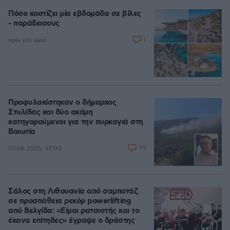
Πόσο κοστίζει μία εβδομάδα σε βίλες
- παράδεισους
1
πριν μία ώρα
Προφυλακίστηκαν ο δήμαρχος
Στυλίδας και δύο ακόμη
κατηγορούμενοι για την πυρκαγιά στη
Βοιωτία
99
07.08.2026, 07:00
Σάλος στη Λιθουανία από σαμποτάζ
σε προσπάθεια ρεκόρ powerlifting
από Βελγίδα: «Είμαι ρατσιστής και το
έκανα επίτηδες» έγραψε ο δράστης