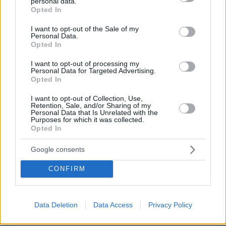
personal data.
grant or deny consent to Google and its third-party tags to
Δύο αναβαθμισμένα drones η νέα δωρεά Αθαν.
Opted In
use your data for below specified purposes in below Google
Λασκαρίδη για το Αιγαίο - Παρουσία
consent section.
I want to opt-out of the Sale of my
Μητσοτάκη η τελετή στην ΑΣΔΕΝ, δείτε
Personal Data.
φωτογραφίες
Opted In
I want to opt-out of processing my
Η κυνική ομολογία του 21χρονου για τη
Personal Data for Targeted Advertising.
Opted In
δολοφονία στη Λάρισα και η ψυχραιμία του
μετά το έγκλημα - Έβγαλε βόλτα τα σκυλιά του
I want to opt-out of Collection, Use,
Retention, Sale, and/or Sharing of my
αφού σκότωσε τη μητέρα του
Personal Data that Is Unrelated with the
Purposes for which it was collected.
Opted In
protothema.gr στο Google News
Ακολουθήστε το
Google consents
και μάθετε πρώτοι όλες τις ειδήσεις
CONFIRM
Ειδήσεις
Δείτε όλες τις τελευταίες
από την Ελλάδα
και τον Κόσμο, τη στιγμή που συμβαίνουν, στο
Protothema.gr
Data Deletion
Data Access
Privacy Policy