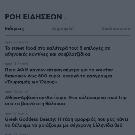
ΡΟΗ ΕΙΔΗΣΕΩΝ
Ειδήσεις
Δημοφιλή
Σχολιασμένα
πριν 28 λεπτά
Το street food στα καλύτερά του: 5 επιλογές σε
αθηναϊκές καντίνες και σουβλατζίδικα
πριν 11 λεπτά
Ποια ΑΦΜ κάνουν αίτηση σήμερα για το voucher
διακοπών έως 600 ευρώ, ενεργό το πρόγραμμα
«Τουρισμός για Όλους»
πριν 16 λεπτά
Αθήνα-Αρβανίτσα-Αντίκυρα: Ένα καλοκαιρινό road trip
από το βουνό στη θάλασσα
πριν 17 λεπτά
Greek Goddess Beauty: Η τάση ομορφιάς που μας κάνει
να θέλουμε να μοιάζουμε με σύγχρονη Ελληνίδα θεά