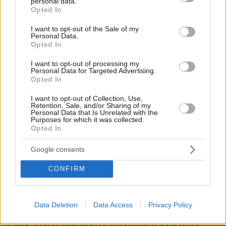
personal data.
grant or deny consent to Google and its third-party tags to
Opted In
use your data for below specified purposes in below Google
consent section.
I want to opt-out of the Sale of my
Personal Data.
Opted In
I want to opt-out of processing my
Personal Data for Targeted Advertising.
Opted In
I want to opt-out of Collection, Use,
Retention, Sale, and/or Sharing of my
Personal Data that Is Unrelated with the
Purposes for which it was collected.
Opted In
Google consents
CONFIRM
Data Deletion
Data Access
Privacy Policy
07.08.2026, 15:59
Είδος υπό εξαφάνιση οι υπερπολύτεκνοι στην