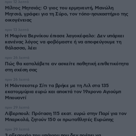
πριν 12 λεπτά
Μίλτος Μητσιάς: Ο γιος του ερμηνευτή, Μανώλη
Μητσιά, γράφει για τη Σύρο, τον τόπο-ησυχαστήριο της
οικογένειας
πριν 13 λεπτά
Η Μαρίνα Βερνίκου έπιασε λαγοκέφαλο: Δεν υπάρχει
κανένας λόγος να φοβόμαστε ή να αποφεύγουμε τη
θάλασσα, λέει
πριν 26 λεπτά
Πώς θα καταλάβετε αν ασκείτε παθητική επιθετικότητα
στη σχέση σας
πριν 26 λεπτά
Η Μάντσεστερ Σίτι τα βρήκε με τη Λιλ στα 135
εκατομμύρια ευρώ και αποκτά τον 19χρονο Αγιούμπ
Μπουαντί
πριν 29 λεπτά
Λίβερπουλ: Πρόταση 115 εκατ. ευρώ στην Παρί για τον
Μπαρκολά, ζητούν 150 οι πρωταθλητές Ευρώπης
πριν 29 λεπτά
3 αξεσουάρ του μπάνιου που δεν πρέπει να