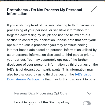
μοιραζόμαστε με ξένους
Protothema -
Do Not Process My Personal
πριν 32 λεπτά
Information
Εφετείο έκρινε παράνομη την κατασκευή της νέας
αίθουσας χορού του Τραμπ στον Λευκό Οίκο
If you wish to opt-out of the sale, sharing to third parties, or
πριν 36 λεπτά
processing of your personal or sensitive information for
Νηστεία Δεκαπενταύγουστου: 20 μελωμένα φαγητά
targeted advertising by us, please use the below opt-out
κατσαρόλας
section to confirm your selection. Please note that after your
opt-out request is processed you may continue seeing
πριν 38 λεπτά
interest-based ads based on personal information utilized by
Ο ΣΚΑΪ έλυσε τη συνεργασία του με τον διευθύνοντα
σύμβουλο, Γρηγόρη Δημητριάδη, δείτε την επίσημη
us or personal information disclosed to third parties prior to
ανακοίνωση
your opt-out. You may separately opt-out of the further
disclosure of your personal information by third parties on the
IAB’s list of downstream participants. This information may
ΔΕΙΤΕ ΟΛΕΣ ΤΙΣ ΕΙΔΗΣΕΙΣ
also be disclosed by us to third parties on the
IAB’s List of
Downstream Participants
that may further disclose it to other
third parties.
Please note that this website/app uses one or more Google
Personal Data Processing Opt Outs
ΤΑ ΠΙΟ ΔΗΜΟΦΙΛΗ
services and may gather and store information including but
not limited to your visit or usage behaviour. You may click to
I want to opt-out of the Sharing of my