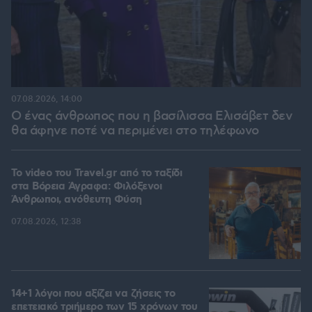
07.08.2026, 14:00
Ο ένας άνθρωπος που η βασίλισσα Ελισάβετ δεν
θα άφηνε ποτέ να περιμένει στο τηλέφωνο
To video του Travel.gr από το ταξίδι
στα Βόρεια Άγραφα: Φιλόξενοι
Άνθρωποι, ανόθευτη Φύση
07.08.2026, 12:38
14+1 λόγοι που αξίζει να ζήσεις το
επετειακό τριήμερο των 15 χρόνων του