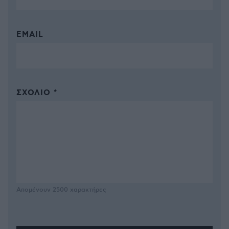
EMAIL
ΣΧΌΛΙΟ *
Απομένουν
2500
χαρακτήρες