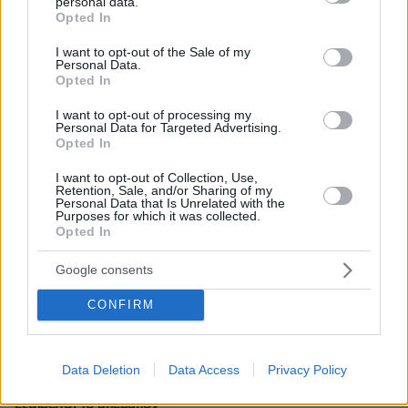
personal data.
grant or deny consent to Google and its third-party tags to
Opted In
use your data for below specified purposes in below Google
consent section.
I want to opt-out of the Sale of my
Personal Data.
Opted In
I want to opt-out of processing my
Personal Data for Targeted Advertising.
Opted In
I want to opt-out of Collection, Use,
Retention, Sale, and/or Sharing of my
Personal Data that Is Unrelated with the
Purposes for which it was collected.
Opted In
Google consents
CONFIRM
09.04.2025, 19:12
Data Deletion
Data Access
Privacy Policy
Σε ποια προϊόντα των ΗΠΑ αξίας €21 δισ. βάζει δασμούς η
ΕΕ - Τρόφιμα, μέταλλα, μοτοσικλέτες και σκάφη στη λίστα,
εξαιρείται το μπέρμπον