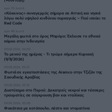
(+συνταγή)
πριν 33 λεπτά
«Κόκκινος» συναγερμός σήμερα σε Αττική και νησιά
λόγω πολύ υψηλού κινδύνου πυρκαγιάς – Πού ισχύει το
Red Code
πριν 44 λεπτά
Μεγάλη φωτιά στο όρος Μπρόμο: Έκλεισε το εθνικό
πάρκο στην Ινδονησία
09.08.2026, 06:00
Το μενού της ημέρας - Τι τρώμε σήμερα Κυριακή
(9/8/2026)
09.08.2026, 05:51
Φωτιά σε εγκαταστάσεις της Aramco στην Τζιζάν της
Σαουδικής Αραβίας
09.08.2026, 05:19
Δυστύχημα στο Περού: Δεκατρείς νεκροί και τέσσερις
τραυματίες σε σύγκρουση βαν και νταλίκας
09.08.2026, 05:00
Φοκάτσια με κοτόπουλο, πέστο και ντοματίνια