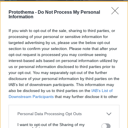
Protothema -
Do Not Process My Personal
Information
If you wish to opt-out of the sale, sharing to third parties, or
processing of your personal or sensitive information for
targeted advertising by us, please use the below opt-out
section to confirm your selection. Please note that after your
opt-out request is processed you may continue seeing
interest-based ads based on personal information utilized by
us or personal information disclosed to third parties prior to
your opt-out. You may separately opt-out of the further
disclosure of your personal information by third parties on the
IAB’s list of downstream participants. This information may
also be disclosed by us to third parties on the
IAB’s List of
09.04.2025, 21:15
Downstream Participants
that may further disclose it to other
Εκτόξευση στη Wall Street μετά την απόφαση Τραμπ για
μείωση στους δασμούς - Άνοδος 10% στον Nasdaq
third parties.
Please note that this website/app uses one or more Google
Personal Data Processing Opt Outs
services and may gather and store information including but
not limited to your visit or usage behaviour. You may click to
I want to opt-out of the Sharing of my