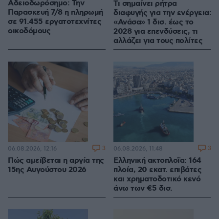
Αδειοδωρόσημο: Την
Τι σημαίνει ρήτρα
Παρασκευή 7/8 η πληρωμή
διαφυγής για την ενέργεια:
σε 91.455 εργατοτεχνίτες
«Ανάσα» 1 δισ. έως το
οικοδόμους
2028 για επενδύσεις, τι
αλλάζει για τους πολίτες
3
3
06.08.2026, 12:16
06.08.2026, 11:48
Πώς αμείβεται η αργία της
Ελληνική ακτοπλοΐα: 164
15ης Αυγούστου 2026
πλοία, 20 εκατ. επιβάτες
και χρηματοδοτικό κενό
άνω των €5 δισ.