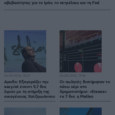
αβεβαιότητας για το Ιράν, το πετρέλαιο και τη Fed
06.08.2026, 18:01
06.08.2026, 17:44
Apollo: Εξαγοράζει την
Οι πωλητές διατήρησαν το
easyJet έναντι 5,7 δισ.
πάνω χέρι στο
λιρών με τη στήριξη της
Χρηματιστήριο: «Επιασε»
οικογένειας Χατζηιωάννου
τα 7 δισ. η Metlen