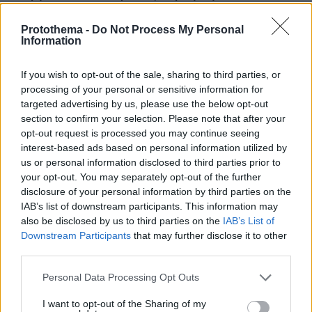
Protothema -
Do Not Process My Personal
Γιατί δεν έσωσα το κουτάβι: Ο
Information
ερευνητής που κατέγραφε τη
συμβίωση του μικρού σκυλιού με
If you wish to opt-out of the sale, sharing to third parties, or
αγέλη λύκων εξηγεί γιατί δεν
processing of your personal or sensitive information for
επενέβη, όταν το είδε άρρωστο
targeted advertising by us, please use the below opt-out
185
06.08.2026, 19:34
section to confirm your selection. Please note that after your
opt-out request is processed you may continue seeing
interest-based ads based on personal information utilized by
Προϊόν εργαστηρίου ή της φύσης ο
us or personal information disclosed to third parties prior to
κορωνοϊός; Άλλα έλεγε δημόσια ο
your opt-out. You may separately opt-out of the further
Φάουτσι και άλλα ιδιωτικά, αρνήθηκε
disclosure of your personal information by third parties on the
100 φορές να απαντήσει στο
IAB’s list of downstream participants. This information may
Κογκρέσο
also be disclosed by us to third parties on the
IAB’s List of
177
06.08.2026, 21:40
Downstream Participants
that may further disclose it to other
third parties.
Please note that this website/app uses one or more Google
Αριστοτέλης Δαμίγος: Σε κλίμα
Personal Data Processing Opt Outs
services and may gather and store information including but
οδύνης έγινε η αποτέφρωση του
not limited to your visit or usage behaviour. You may click to
I want to opt-out of the Sharing of my
συντονιστή που σκοτώθηκε μετά τη