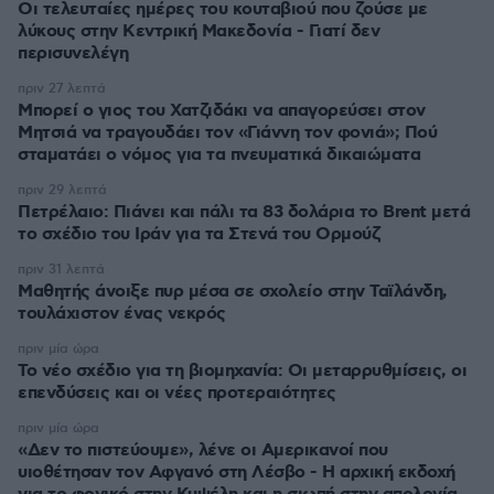
Οι τελευταίες ημέρες του κουταβιού που ζούσε με
λύκους στην Κεντρική Μακεδονία - Γιατί δεν
περισυνελέγη
πριν 27 λεπτά
Μπορεί ο γιος του Χατζιδάκι να απαγορεύσει στον
Μητσιά να τραγουδάει τον «Γιάννη τον φονιά»; Πού
σταματάει ο νόμος για τα πνευματικά δικαιώματα
πριν 29 λεπτά
Πετρέλαιο: Πιάνει και πάλι τα 83 δολάρια το Brent μετά
το σχέδιο του Ιράν για τα Στενά του Ορμούζ
πριν 31 λεπτά
Μαθητής άνοιξε πυρ μέσα σε σχολείο στην Ταϊλάνδη,
τουλάχιστον ένας νεκρός
πριν μία ώρα
Το νέο σχέδιο για τη βιομηχανία: Οι μεταρρυθμίσεις, οι
επενδύσεις και οι νέες προτεραιότητες
πριν μία ώρα
«Δεν το πιστεύουμε», λένε οι Αμερικανοί που
υιοθέτησαν τον Αφγανό στη Λέσβο - Η αρχική εκδοχή