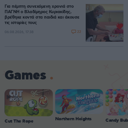
Για πέμπτη συνεχόμενη χρονιά στο
ΠΑΓΝΗ ο Βλαδίμηρος Κυριακίδης,
βρέθηκε κοντά στα παιδιά και άκουσε
τις ιστορίες τους
22
06.08.2026, 17:38
Games
Northern Heights
Candy Bub
Cut The Rope