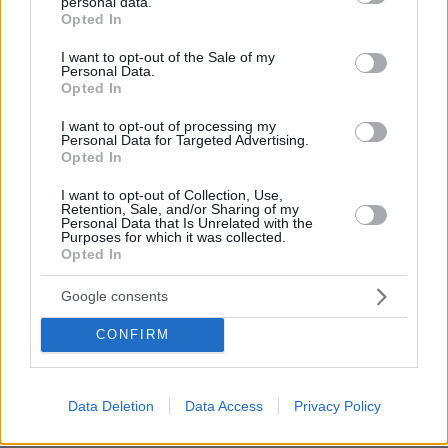
personal data.
σύγκρουση ελικοπτέρων στην Ψάθα,
grant or deny consent to Google and its third-party tags to
Opted In
φωτογραφίες
use your data for below specified purposes in below Google
consent section.
I want to opt-out of the Sale of my
132
06.08.2026, 20:03
Personal Data.
Opted In
Πέθανε το άσπρο κουτάβι που
I want to opt-out of processing my
Personal Data for Targeted Advertising.
συμβίωνε με αγέλη λύκων στην
Opted In
Κεντρική Μακεδονία: Καλό ταξίδι
μικρέ, δείτε βίντεο
I want to opt-out of Collection, Use,
Retention, Sale, and/or Sharing of my
163
06.08.2026, 16:39
Personal Data that Is Unrelated with the
Purposes for which it was collected.
Opted In
Γιώργος Παράσχος: Χαμογελαστός,
Google consents
δίνει τη μάχη του με τον καρκίνο,
μπήκε στο νοσοκομείο για νέα
CONFIRM
θεραπεία
59
06.08.2026, 18:00
Data Deletion
Data Access
Privacy Policy