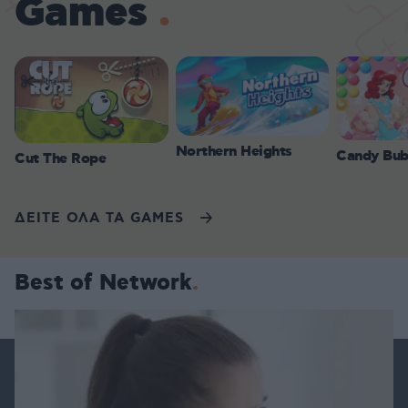
Games
Northern Heights
Candy Bub
Cut The Rope
ΔΕΙΤΕ ΟΛΑ ΤΑ GAMES
Best of Network