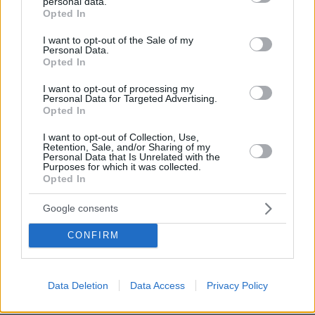
personal data.
grant or deny consent to Google and its third-party tags to
Opted In
use your data for below specified purposes in below Google
consent section.
I want to opt-out of the Sale of my
Personal Data.
Opted In
I want to opt-out of processing my
05.02.2025, 07:42
Personal Data for Targeted Advertising.
Τι αλλάζει στις φετινές φορολογικές δηλώσεις: Οι αλλαγές
Opted In
στη διαδικασία και τα αυστηρά πρόστιμα
I want to opt-out of Collection, Use,
Retention, Sale, and/or Sharing of my
Personal Data that Is Unrelated with the
Purposes for which it was collected.
ΡΟΗ ΕΙΔΗΣΕΩΝ
Opted In
Ειδήσεις
Google consents
Δημοφιλή
Σχολιασμένα
CONFIRM
πριν 35 λεπτά
Τουλάχιστον 22 νεκροί κατά τη σύγκρουση δύο
λεωφορείων στον Νίγηρα
Data Deletion
Data Access
Privacy Policy
09.08.2026, 01:00
7 ηπειρώτικες πίτες: Φτιάχνουμε πλασίντα, κοθρόπιτα,