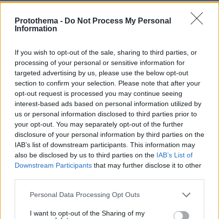
Ειδήσεις
Δείτε όλες τις τελευταίες
από την Ελλάδα
Protothema -
Do Not Process My Personal
και τον Κόσμο, τη στιγμή που συμβαίνουν, στο
Information
Protothema.gr
If you wish to opt-out of the sale, sharing to third parties, or
Σχετικά Άρθρα
processing of your personal or sensitive information for
targeted advertising by us, please use the below opt-out
section to confirm your selection. Please note that after your
opt-out request is processed you may continue seeing
interest-based ads based on personal information utilized by
us or personal information disclosed to third parties prior to
your opt-out. You may separately opt-out of the further
disclosure of your personal information by third parties on the
IAB’s list of downstream participants. This information may
also be disclosed by us to third parties on the
IAB’s List of
Downstream Participants
that may further disclose it to other
third parties.
Please note that this website/app uses one or more Google
Personal Data Processing Opt Outs
services and may gather and store information including but
not limited to your visit or usage behaviour. You may click to
I want to opt-out of the Sharing of my