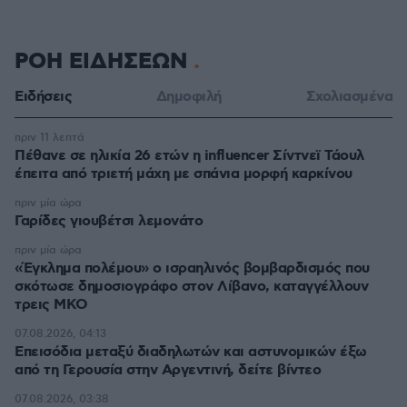
ΡΟΗ ΕΙΔΗΣΕΩΝ
Ειδήσεις
Δημοφιλή
Σχολιασμένα
πριν 11 λεπτά
Πέθανε σε ηλικία 26 ετών η influencer Σίντνεϊ Τάουλ
έπειτα από τριετή μάχη με σπάνια μορφή καρκίνου
πριν μία ώρα
Γαρίδες γιουβέτσι λεμονάτο
πριν μία ώρα
«Έγκλημα πολέμου» ο ισραηλινός βομβαρδισμός που
σκότωσε δημοσιογράφο στον Λίβανο, καταγγέλλουν
τρεις ΜΚΟ
07.08.2026, 04:13
Επεισόδια μεταξύ διαδηλωτών και αστυνομικών έξω
από τη Γερουσία στην Αργεντινή, δείτε βίντεο
07.08.2026, 03:38