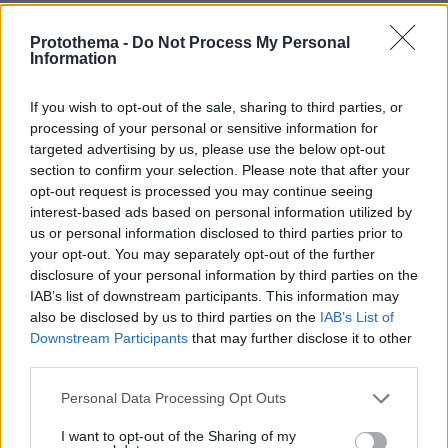
τις Κυκλάδες, με τα Βόρεια Προάστια και το
κέντρο της Αθήνας να ακολουθούν. Την
Protothema -
Do Not Process My Personal
Information
πεντάδα έρχεται να συμπληρώσει ο Πειραιάς.
Ιδιαίτερο ενδιαφέρον παρουσιάζει η περίπτωση
If you wish to opt-out of the sale, sharing to third parties, or
της Χαλκιδικής, όπου οι μέσες ζητούμενες
processing of your personal or sensitive information for
τιμές ενοικίασης παραμένουν σταθερά υψηλές
targeted advertising by us, please use the below opt-out
section to confirm your selection. Please note that after your
λόγω της αυξημένης τουριστικής
opt-out request is processed you may continue seeing
δραστηριότητας και της μεγάλης
interest-based ads based on personal information utilized by
διαθεσιμότητας επιλογών βραχυχρόνιας
us or personal information disclosed to third parties prior to
μίσθωσης.
your opt-out. You may separately opt-out of the further
disclosure of your personal information by third parties on the
IAB’s list of downstream participants. This information may
πιο οικονομικές περιοχές
Στον αντίποδα, στις
also be disclosed by us to third parties on the
IAB’s List of
της Ελλάδας για αγορά κατοικίας,
Downstream Participants
that may further disclose it to other
κατατάσσονται οι Νομοί Καστοριάς και
third parties.
Κοζάνης. Ακολουθούν οι Νομοί Καρδίτσας,
Please note that this website/app uses one or more Google
Personal Data Processing Opt Outs
Φλώρινας και Κιλκίς Στις πιο οικονομικές
services and may gather and store information including but
περιοχές της χώρας για ενοικίαση κατοικίας
not limited to your visit or usage behaviour. You may click to
I want to opt-out of the Sharing of my