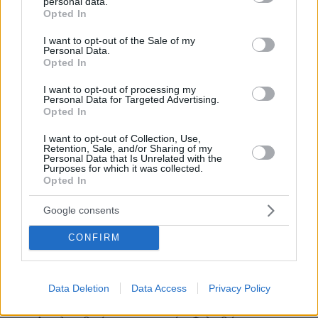
personal data.
grant or deny consent to Google and its third-party tags to
συναντάμε τα εξής: Νομός Κιλκίς, Υπόλοιπο
Opted In
use your data for below specified purposes in below Google
Νομού Θεσσαλονίκης, Νομός Πέλλας, Νομός
consent section.
I want to opt-out of the Sale of my
Ημαθίας και Νομός Καστοριάς.
Personal Data.
Opted In
Στα Νότια Προάστια εντοπίζονται κατά κύριο
I want to opt-out of processing my
λόγο οι ακριβότερες περιοχές της Αττικής για
Personal Data for Targeted Advertising.
Opted In
αγορά κατοικίας κατά το 4ο τρίμηνο του 2024.
Συγκεκριμένα, στην κορυφή των πιο ακριβών
I want to opt-out of Collection, Use,
Retention, Sale, and/or Sharing of my
περιοχών για αγορά κατοικίας βρίσκεται η
Personal Data that Is Unrelated with the
Purposes for which it was collected.
Βουλιαγμένη με μέση ζητούμενη τιμή πώλησης
Opted In
κατοικίας που ανέρχεται στις 7.216 ευρώ /τ.μ.
Ακολουθούν οι περιοχές: Βούλα, Γλυφάδα,
Google consents
Κολωνάκι-Λυκαβηττός και Ελληνικό. Σε ό,τι
CONFIRM
αφορά την ενοικίαση κατοικίας, η Βουλιαγμένη
και πάλι βρίσκεται στην κορυφή των πιο
ακριβών περιοχών για το 4ο τρίμηνο του 2024
Data Deletion
Data Access
Privacy Policy
με μέση ζητούμενη τιμή ενοικίασης 19,9 ευρώ /