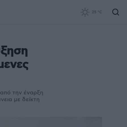
25
°C
ύξηση
μενες
ώ από την έναρξη
νεια με δείκτη