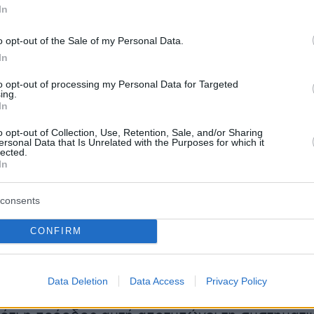
In
α
myEgdixlive
διαδραμάτισε καθοριστικό ρόλο
ιξη των πολιτών, εξυπηρετώντας πάνω από
o opt-out of the Sale of my Personal Data.
 το 2024 μέσω διαδικτυακών και τηλεφωνικών
In
τόσο, το 24% των αιτήσεων απορρίφθηκε,
to opt-out of processing my Personal Data for Targeted
ing.
ανεπαρκούς οικονομικής δυνατότητας των
In
o opt-out of Collection, Use, Retention, Sale, and/or Sharing
ersonal Data that Is Unrelated with the Purposes for which it
lected.
In
θνικής Οικονομίας και Οικονομικών, Κωστής
δήλωσε: «
Η αύξηση των ρυθμίσεων
consents
 τη σημαντική βελτίωση του θεσμού μετά τις
CONFIRM
εφαρμόσαμε. Η κυβέρνηση θα συνεχίσει τις
ια τη μείωση του ιδιωτικού χρέους και τη
ευάλωτων συμπολιτών μας
». Η Γενική
Data Deletion
Data Access
Privacy Policy
Χρηματοπιστωτικού Τομέα,
Θεώνη Αλαμπάση,