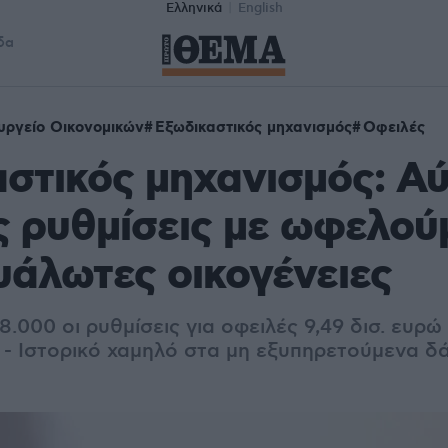
Ελληνικά
English
δα
υργείο Οικονομικών
Εξωδικαστικός μηχανισμός
Οφειλές
στικός μηχανισμός: Α
ς ρυθμίσεις με ωφελού
υάλωτες οικογένειες
8.000 οι ρυθμίσεις για οφειλές 9,49 δισ. ευρ
 - Ιστορικό χαμηλό στα μη εξυπηρετούμενα δά