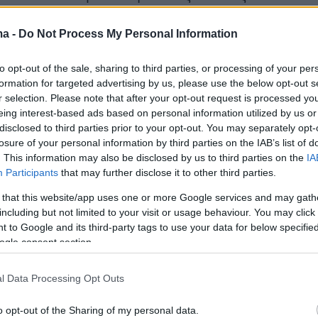
ma -
Do Not Process My Personal Information
η
Κεντρική Μακεδονία
συγκέντρωσαν το
46,5%
to opt-out of the sale, sharing to third parties, or processing of your per
ν οφειλών, με
12,9 δισ. ευρώ
και
5,6 δισ. ευρώ
formation for targeted advertising by us, please use the below opt-out s
Οι περισσότερες αιτήσεις αφορούσαν οφειλές
r selection. Please note that after your opt-out request is processed y
eing interest-based ads based on personal information utilized by us or
0
έως
200.000 ευρώ,
ενώ οι μεγάλες οφειλές
disclosed to third parties prior to your opt-out. You may separately opt-
ατ. ευρώ
αποτελούν το 57% του συνολικού
losure of your personal information by third parties on the IAB’s list of
θμίστηκε.
. This information may also be disclosed by us to third parties on the
IA
Participants
that may further disclose it to other third parties.
ποσοστό των μη εξυπηρετούμενων δανείων
 that this website/app uses one or more Google services and may gath
including but not limited to your visit or usage behaviour. You may click 
στορικό χαμηλό του
4,6%,
το χαμηλότερο
 to Google and its third-party tags to use your data for below specifi
ην περίοδο πριν την κρίση. Επιπλέον, οι
ogle consent section.
αχείρισης δανείων ολοκλήρωσαν ρυθμίσεις
εκατ. ευρώ
για
6.567 οφειλέτες
τον Νοέμβριο
l Data Processing Opt Outs
 έμφαση στα στεγαστικά δάνεια.
o opt-out of the Sharing of my personal data.