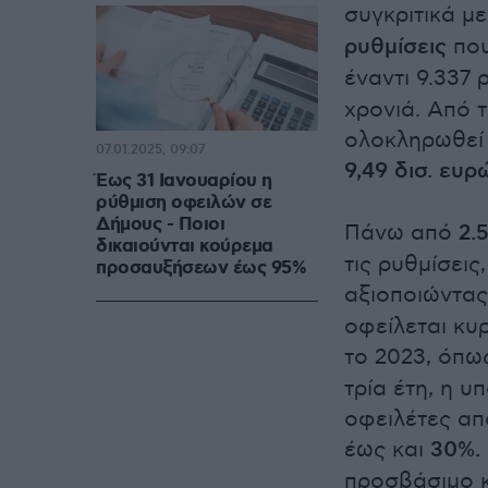
συγκριτικά μ
ρυθμίσεις
που
έναντι 9.337
χρονιά. Από 
ολοκληρωθεί 
07.01.2025, 09:07
9,49 δισ. ευρ
Έως 31 Ιανουαρίου η
ρύθμιση οφειλών σε
Δήμους - Ποιοι
Πάνω από
2.
δικαιούνται κούρεμα
τις ρυθμίσει
προσαυξήσεων έως 95%
αξιοποιώντας
οφείλεται κυ
το 2023, όπω
τρία έτη, η 
οφειλέτες απ
έως και
30%.
προσβάσιμο κ