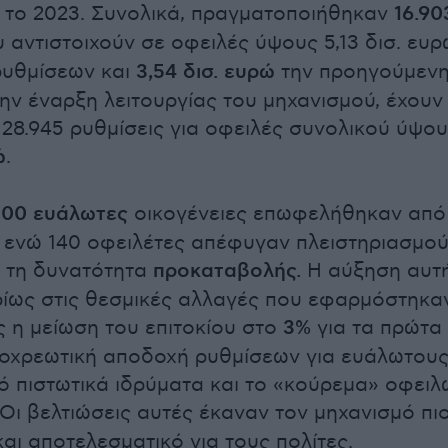
ε το 2023. Συνολικά, πραγματοποιήθηκαν
16.90
 αντιστοιχούν σε οφειλές ύψους 5,13 δισ. ευρ
 ρυθμίσεων και
3,54 δισ. ευρώ
την προηγούμεν
την έναρξη λειτουργίας του μηχανισμού, έχουν
28.945 ρυθμίσεις για οφειλές συνολικού ύψο
ώ
.
500 ευάλωτες
οικογένειες επωφελήθηκαν από
ς, ενώ 140 οφειλέτες απέφυγαν πλειστηριασμο
 τη δυνατότητα
προκαταβολής.
Η αύξηση αυτ
ρίως στις θεσμικές αλλαγές που εφαρμόστηκα
ς η μείωση του επιτοκίου στο
3%
για τα πρώτα
υποχρεωτική αποδοχή ρυθμίσεων για ευάλωτου
ό πιστωτικά ιδρύματα και το «κούρεμα» οφειλ
Οι βελτιώσεις αυτές έκαναν τον μηχανισμό πι
αι αποτελεσματικό για τους πολίτες.