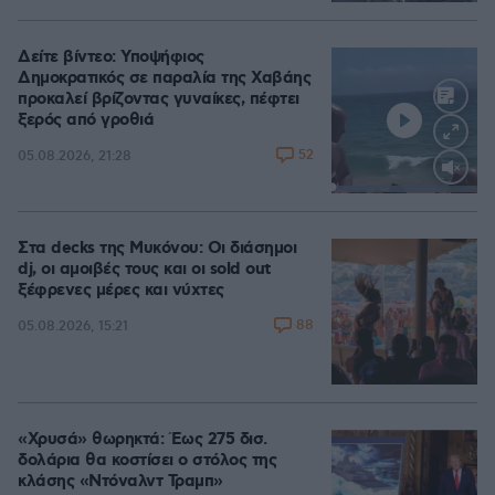
Δείτε βίντεο: Υποψήφιος
Δημοκρατικός σε παραλία της Χαβάης
προκαλεί βρίζοντας γυναίκες, πέφτει
ξερός από γροθιά
52
05.08.2026, 21:28
Loaded
:
100.00%
Στα decks της Μυκόνου: Οι διάσημοι
dj, οι αμοιβές τους και οι sold out
ξέφρενες μέρες και νύχτες
88
05.08.2026, 15:21
«Χρυσά» θωρηκτά: Έως 275 δισ.
δολάρια θα κοστίσει ο στόλος της
κλάσης «Ντόναλντ Τραμπ»