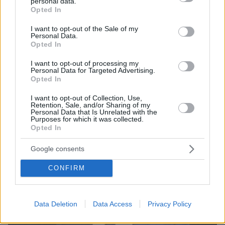
personal data.
grant or deny consent to Google and its third-party tags to
Opted In
use your data for below specified purposes in below Google
consent section.
I want to opt-out of the Sale of my
Personal Data.
Opted In
06.08.2026, 04:44
I want to opt-out of processing my
«Τα παιδιά έχουν μια μικρή ίωση»: Το τελευταίο
Personal Data for Targeted Advertising.
Opted In
μήνυμα της μητέρας στον πρώην σύζυγό της πριν
δολοφονήσει τα τέσσερα παιδιά τους
I want to opt-out of Collection, Use,
Retention, Sale, and/or Sharing of my
Personal Data that Is Unrelated with the
Purposes for which it was collected.
Opted In
Google consents
CONFIRM
Data Deletion
Data Access
Privacy Policy