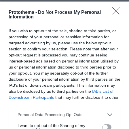
05.08.2026, 20:15
Η εξομολόγηση της συζύγου του Κώστα Σόμμερ:
Protothema -
Do Not Process My Personal
Ανησυχώ μήπως ξεχάσει πόσο πολύ τον
Information
χρειαζόμαστε και πόσο τον αγαπάμε
If you wish to opt-out of the sale, sharing to third parties, or
processing of your personal or sensitive information for
targeted advertising by us, please use the below opt-out
section to confirm your selection. Please note that after your
opt-out request is processed you may continue seeing
interest-based ads based on personal information utilized by
us or personal information disclosed to third parties prior to
your opt-out. You may separately opt-out of the further
disclosure of your personal information by third parties on the
IAB’s list of downstream participants. This information may
also be disclosed by us to third parties on the
IAB’s List of
Downstream Participants
that may further disclose it to other
third parties.
Please note that this website/app uses one or more Google
Personal Data Processing Opt Outs
services and may gather and store information including but
not limited to your visit or usage behaviour. You may click to
I want to opt-out of the Sharing of my