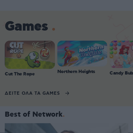
Games
Northern Heights
Candy Bub
Cut The Rope
ΔΕΙΤΕ ΟΛΑ ΤΑ GAMES
Best of Network