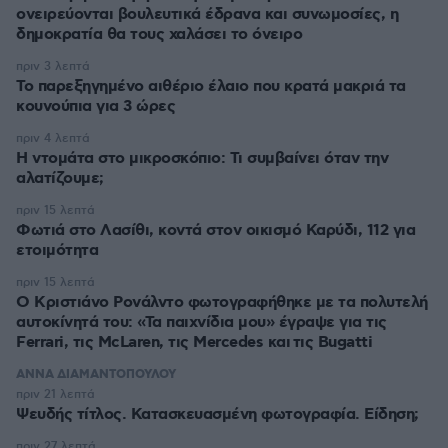
ονειρεύονται βουλευτικά έδρανα και συνωμοσίες, η
δημοκρατία θα τους χαλάσει το όνειρο
πριν 3 λεπτά
Το παρεξηγημένο αιθέριο έλαιο που κρατά μακριά τα
κουνούπια για 3 ώρες
πριν 4 λεπτά
Η ντομάτα στο μικροσκόπιο: Τι συμβαίνει όταν την
αλατίζουμε;
πριν 15 λεπτά
Φωτιά στο Λασίθι, κοντά στον οικισμό Καρύδι, 112 για
ετοιμότητα
πριν 15 λεπτά
Ο Κριστιάνο Ρονάλντο φωτογραφήθηκε με τα πολυτελή
αυτοκίνητά του: «Τα παιχνίδια μου» έγραψε για τις
Ferrari, τις McLaren, τις Mercedes και τις Bugatti
ΑΝΝΑ ΔΙΑΜΑΝΤΟΠΟΥΛΟΥ
πριν 21 λεπτά
Ψευδής τίτλος. Κατασκευασμένη φωτογραφία. Είδηση;
πριν 27 λεπτά