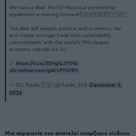
We have a deal: the EU-Mercosur partnership
agreement is moving forward🇪🇺🇦🇷🇧🇷🇵🇾🇺🇾
The deal will deepen political and economic ties
and create stronger trade and sustainability
commitments with the world’s fifth-largest
economy outside the EU.
https://t.co/3DHgQJ7TMb
🔗
pic.twitter.com/gACvP7O1EH
— EU Trade 🇪🇺 (@Trade_EU)
December 6,
2024
Μια συμφωνία που αποτελεί υπαρξιακό κίνδυνο