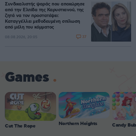
Συνδικαλιστής ψαράς που αποχώρησε
από την Ελπίδα της Καρυστιανού, της
ζητά να τον προστατέψει:
Καταγγέλλει μεθοδευμένη σπίλωση
από μέλη του κόμματος
37
08.08.2026, 20:05
Games
Northern Heights
Candy Bub
Cut The Rope