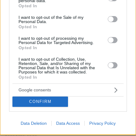
personal data.
grant or deny consent to Google and its third-party tags to
Opted In
use your data for below specified purposes in below Google
ΡΟΗ ΕΙΔΗΣΕΩΝ
consent section.
I want to opt-out of the Sale of my
Personal Data.
Opted In
Ειδήσεις
Δημοφιλή
Σχολιασμένα
I want to opt-out of processing my
πριν 9 λεπτά
Personal Data for Targeted Advertising.
Τουλάχιστον 22 νεκροί κατά τη σύγκρουση δύο
Opted In
λεωφορείων στον Νίγηρα
I want to opt-out of Collection, Use,
Retention, Sale, and/or Sharing of my
πριν 40 λεπτά
Personal Data that Is Unrelated with the
7 ηπειρώτικες πίτες: Φτιάχνουμε πλασίντα, κοθρόπιτα,
Purposes for which it was collected.
μπατσαριά, και άλλες που λατρεύουμε
Opted In
πριν 41 λεπτά
Google consents
Συντριβή ελικοπτέρου στο Ρίο ντε Τζανέιρο, νεκροί οι
τέσσερις επιβαίνοντες
CONFIRM
πριν μία ώρα
Εκτός ελέγχου μεγάλη δασική πυρκαγιά στον Καναδά,
χιλιάδες αναγκάστηκαν να εγκαταλείψουν τις εστίες
Data Deletion
Data Access
Privacy Policy
τους
09.08.2026, 00:30