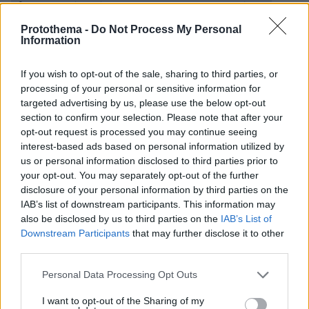
ηλεκτρικού ρεύματος για τα νοικοκυριά τον
Δεκέμβριο
Protothema -
Do Not Process My Personal
Information
Παγωμένοι οι γείτονες του 39χρονου που
If you wish to opt-out of the sale, sharing to third parties, or
σκότωσε τη γυναίκα του στους Αμπελόκηπους:
processing of your personal or sensitive information for
«Ήταν μια αξιαγάπητη οικογένεια»
targeted advertising by us, please use the below opt-out
section to confirm your selection. Please note that after your
Στο 2,4% η ανάπτυξη της ελληνικής οικονομίας
opt-out request is processed you may continue seeing
interest-based ads based on personal information utilized by
το γ’ τρίμηνο του έτους
us or personal information disclosed to third parties prior to
your opt-out. You may separately opt-out of the further
disclosure of your personal information by third parties on the
protothema.gr στο Google News
Ακολουθήστε το
IAB’s list of downstream participants. This information may
και μάθετε πρώτοι όλες τις ειδήσεις
also be disclosed by us to third parties on the
IAB’s List of
Downstream Participants
that may further disclose it to other
Ειδήσεις
Δείτε όλες τις τελευταίες
από την Ελλάδα
third parties.
και τον Κόσμο, τη στιγμή που συμβαίνουν, στο
Please note that this website/app uses one or more Google
Personal Data Processing Opt Outs
Protothema.gr
services and may gather and store information including but
not limited to your visit or usage behaviour. You may click to
I want to opt-out of the Sharing of my