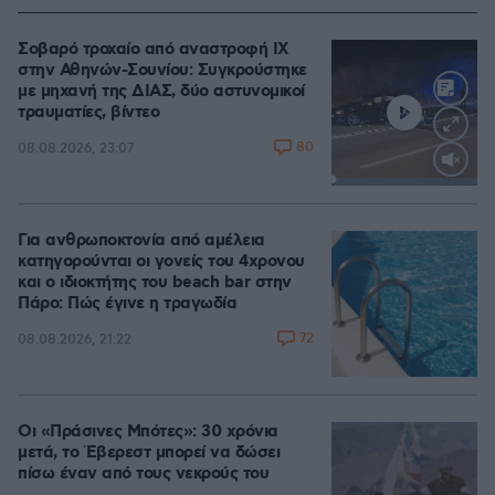
Σοβαρό τροχαίο από αναστροφή ΙΧ
στην Αθηνών-Σουνίου: Συγκρούστηκε
με μηχανή της ΔΙΑΣ, δύο αστυνομικοί
τραυματίες, βίντεο
80
08.08.2026, 23:07
Loaded
:
100.00%
Για ανθρωποκτονία από αμέλεια
κατηγορούνται οι γονείς του 4χρονου
και ο ιδιοκτήτης του beach bar στην
Πάρο: Πώς έγινε η τραγωδία
72
08.08.2026, 21:22
Οι «Πράσινες Μπότες»: 30 χρόνια
μετά, το Έβερεστ μπορεί να δώσει
πίσω έναν από τους νεκρούς του