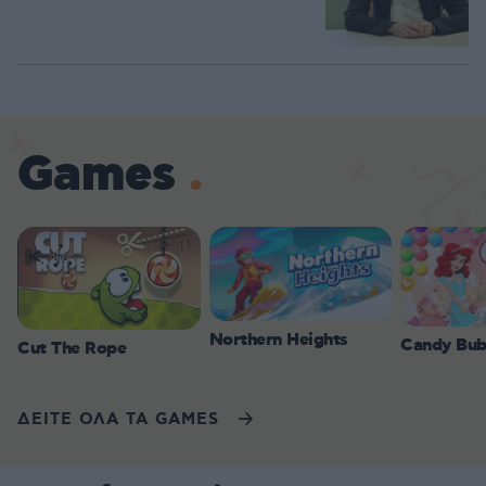
Games
Northern Heights
Candy Bub
Cut The Rope
ΔΕΙΤΕ ΟΛΑ ΤΑ GAMES