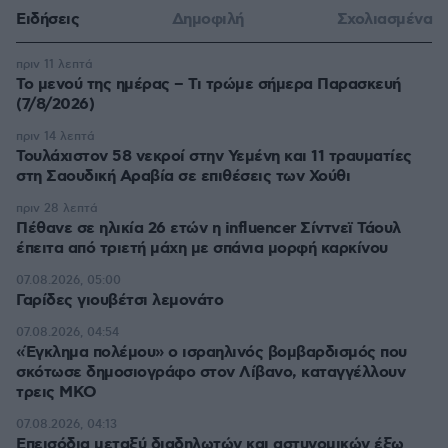
Ειδήσεις
Δημοφιλή
Σχολιασμένα
πριν 11 λεπτά
Το μενού της ημέρας – Τι τρώμε σήμερα Παρασκευή
(7/8/2026)
πριν 14 λεπτά
Τουλάχιστον 58 νεκροί στην Υεμένη και 11 τραυματίες
στη Σαουδική Αραβία σε επιθέσεις των Χούθι
πριν 28 λεπτά
Πέθανε σε ηλικία 26 ετών η influencer Σίντνεϊ Τάουλ
έπειτα από τριετή μάχη με σπάνια μορφή καρκίνου
07.08.2026, 05:00
Γαρίδες γιουβέτσι λεμονάτο
07.08.2026, 04:54
«Έγκλημα πολέμου» ο ισραηλινός βομβαρδισμός που
σκότωσε δημοσιογράφο στον Λίβανο, καταγγέλλουν
τρεις ΜΚΟ
07.08.2026, 04:13
Επεισόδια μεταξύ διαδηλωτών και αστυνομικών έξω