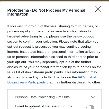
ΤΑ ΠΙΟ ΔΗΜΟΦΙΛΗ
Protothema -
Do Not Process My Personal
Information
If you wish to opt-out of the sale, sharing to third parties, or
processing of your personal or sensitive information for
targeted advertising by us, please use the below opt-out
section to confirm your selection. Please note that after your
opt-out request is processed you may continue seeing
interest-based ads based on personal information utilized by
us or personal information disclosed to third parties prior to
your opt-out. You may separately opt-out of the further
disclosure of your personal information by third parties on the
IAB’s list of downstream participants. This information may
also be disclosed by us to third parties on the
IAB’s List of
Downstream Participants
that may further disclose it to other
third parties.
Please note that this website/app uses one or more Google
Personal Data Processing Opt Outs
services and may gather and store information including but
not limited to your visit or usage behaviour. You may click to
I want to opt-out of the Sharing of my