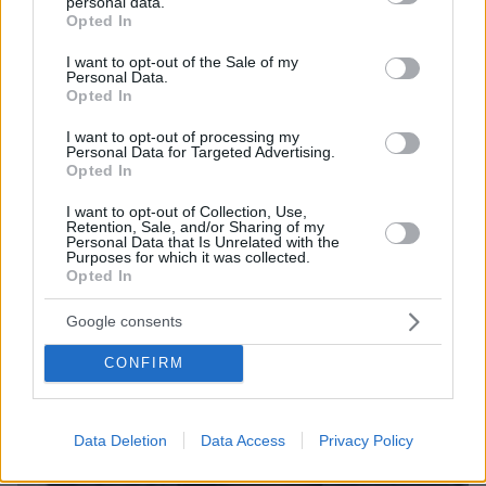
personal data.
grant or deny consent to Google and its third-party tags to
Opted In
use your data for below specified purposes in below Google
06.08.2026, 23:17
consent section.
I want to opt-out of the Sale of my
Στη ΓΑΔΑ κρατείται η 46χρονη που κατηγορείται
Personal Data.
για την επίθεση στη Marfin, δείτε βίντεο και
Opted In
φωτογραφίες
I want to opt-out of processing my
Personal Data for Targeted Advertising.
Opted In
I want to opt-out of Collection, Use,
Retention, Sale, and/or Sharing of my
Personal Data that Is Unrelated with the
Purposes for which it was collected.
Opted In
Google consents
CONFIRM
Data Deletion
Data Access
Privacy Policy