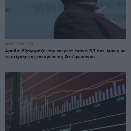
06.08.2026, 18:01
Apollo: Εξαγοράζει την easyJet έναντι 5,7 δισ. λιρών με
τη στήριξη της οικογένειας Χατζηιωάννου