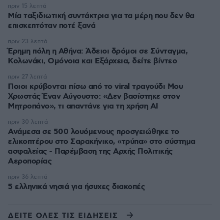
πριν 15 λεπτά
Μία ταξιδιωτική συντάκτρια για τα μέρη που δεν θα
επισκεπτόταν ποτέ ξανά
πριν 23 λεπτά
Έρημη πόλη η Αθήνα: Άδειοι δρόμοι σε Σύνταγμα,
Κολωνάκι, Ομόνοια και Εξάρχεια, δείτε βίντεο
πριν 27 λεπτά
Ποιοι κρύβονται πίσω από το viral τραγούδι Μου
Χρωστάς Έναν Αύγουστο: «Δεν βασίστηκε στον
Μητροπάνο», τι απαντάνε για τη χρήση AI
πριν 30 λεπτά
Ανάμεσα σε 500 λουόμενους προσγειώθηκε το
ελικοπτέρου στο Σαρακήνικο, «τρύπα» στο σύστημα
ασφαλείας - Παρέμβαση της Αρχής Πολιτικής
Αεροπορίας
πριν 36 λεπτά
5 ελληνικά νησιά για ήσυχες διακοπές
ΔΕΙΤΕ ΟΛΕΣ ΤΙΣ ΕΙΔΗΣΕΙΣ