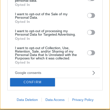
personal data.
grant or deny consent to Google and its third-party tags to
Opted In
use your data for below specified purposes in below Google
consent section.
I want to opt-out of the Sale of my
Personal Data.
Opted In
I want to opt-out of processing my
Personal Data for Targeted Advertising.
Opted In
I want to opt-out of Collection, Use,
Loaded
:
Retention, Sale, and/or Sharing of my
100.00%
Personal Data that Is Unrelated with the
09.08.2026, 12:09
Purposes for which it was collected.
Νέα ανάφλεξη στη Μέση Ανατολή: Οι Χούθι
Opted In
χτύπησαν εγκατάσταση της Aramco, το Ιράν βάζει
πιο σκληρούς όρους για τα Στενά του Ορμούζ
Google consents
CONFIRM
Data Deletion
Data Access
Privacy Policy