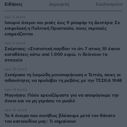
Ειδήσεις
Δημοφιλή
Σχολιασμένα
πριν 5 λεπτά
Ισχυροί άνεμοι και ριπές έως 9 μποφόρ τη Δευτέρα: Σε
επιφυλακή η Πολιτική Προστασία, ποιες περιοχές
επηρεάζονται
πριν 6 λεπτά
Σκέρτσος: «Στατιστική παγίδα» το ότι 7 στους 10 έχουν
καταθέσεις κάτω από 1.000 ευρώ, τι δείχνουν τα
στοιχεία
πριν 12 λεπτά
Ξεπέρασε τη λοιμώδη μονοπυρήνωση ο Τεττέη, ποιες οι
πιθανότητες να προλάβει τη ρεβάνς με την ΤΣΣΚΑ 1948
πριν 14 λεπτά
Μαγνήσιο: Πόσο χρειαζόμαστε για να αποφύγουμε την
άνοια και να μη γεράσει το μυαλό
πριν 15 λεπτά
Τα 4 όνειρα που συνήθως βλέπουμε μετά τον θάνατο
του κατοικιδίου μας- Τι σημαίνουν