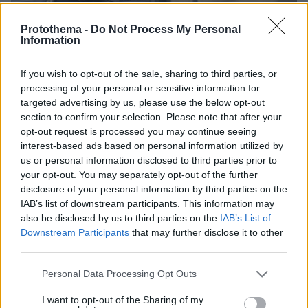
Protothema -
Do Not Process My Personal
Information
09.08.2026, 10:51
If you wish to opt-out of the sale, sharing to third parties, or
Ασθενής ξυλοκόπησε νοσηλεύτρια στα Επείγοντα
processing of your personal or sensitive information for
του Ερυθρού Σταυρού, την άρπαξε από τα μαλλιά
targeted advertising by us, please use the below opt-out
και τη χτύπησε σε πόρτες - Τι καταγγέλλει η
section to confirm your selection. Please note that after your
ΠΟΕΔΗΝ
opt-out request is processed you may continue seeing
interest-based ads based on personal information utilized by
us or personal information disclosed to third parties prior to
your opt-out. You may separately opt-out of the further
disclosure of your personal information by third parties on the
IAB’s list of downstream participants. This information may
also be disclosed by us to third parties on the
IAB’s List of
Downstream Participants
that may further disclose it to other
third parties.
Please note that this website/app uses one or more Google
Personal Data Processing Opt Outs
services and may gather and store information including but
not limited to your visit or usage behaviour. You may click to
I want to opt-out of the Sharing of my