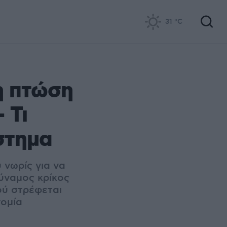
31
°C
η πτώση
 Τι
στημα
 νωρίς για να
δύναμος κρίκος
Πού στρέφεται
νομία