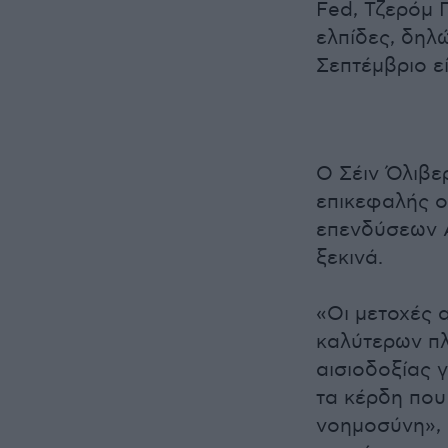
Fed, Τζερόμ 
ελπίδες, δηλ
Σεπτέμβριο εί
Ο Σέιν Όλιβε
επικεφαλής ο
επενδύσεων A
ξεκινά.
«Οι μετοχές 
καλύτερων π
αισιοδοξίας γ
τα κέρδη που 
νοημοσύνη», 