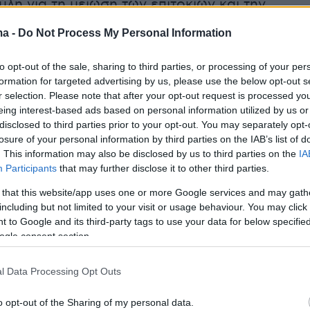
λη για τη μείωση των επιτοκίων και την
ς ύφεσης.
ma -
Do Not Process My Personal Information
ο στέλεχος της εταιρείας ερευνών ΒΜΙ,
Σέντρ
to opt-out of the sale, sharing to third parties, or processing of your per
ς συνδυασμός παραγόντων παίζει ρόλο εν μέ
formation for targeted advertising by us, please use the below opt-out s
r selection. Please note that after your opt-out request is processed y
 κλίματος της αγοράς. Ωστόσο, επέμεινε ότι
eing interest-based ads based on personal information utilized by us or
όπως αυτή είναι απολύτως φυσιολογικές».
disclosed to third parties prior to your opt-out. You may separately opt-
losure of your personal information by third parties on the IAB’s list of
. This information may also be disclosed by us to third parties on the
IA
Participants
that may further disclose it to other third parties.
κίνησε πριν
από περίπου μιάμιση εβδομάδα
,
 that this website/app uses one or more Google services and may gath
έχεια άρχισε να κινείται χαμηλότερα στα μέσα
including but not limited to your visit or usage behaviour. You may click 
βδομάδας. Αυτό προκλήθηκε από διάφορα
 to Google and its third-party tags to use your data for below specifi
ήλωσε ο Τσέχαμπ στην εκπομπή «Street Signs
ogle consent section.
BC.
l Data Processing Opt Outs
λα, η Τράπεζα της Ιαπωνίας προκάλεσε την
o opt-out of the Sharing of my personal data.