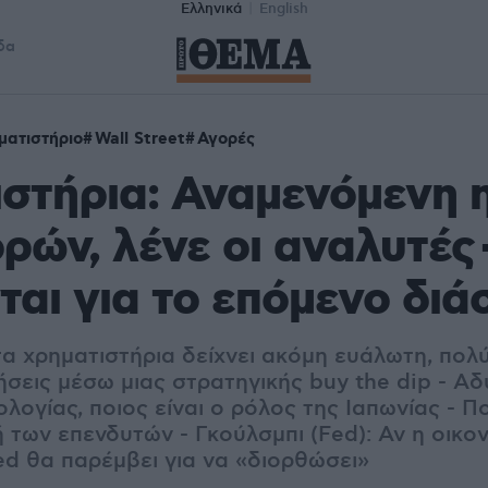
Ελληνικά
English
δα
ματιστήριο
Wall Street
Αγορές
στήρια: Αναμενόμενη 
ρών, λένε οι αναλυτές -
αι για το επόμενο διά
α χρηματιστήρια δείχνει ακόμη ευάλωτη, πολύ
ήσεις μέσω μιας στρατηγικής buy the dip - Α
ολογίας, ποιος είναι ο ρόλος της Ιαπωνίας - 
 των επενδυτών - Γκούλσμπι (Fed): Αν η οικο
ed θα παρέμβει για να «διορθώσει»