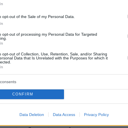
ου carry trade γιέν – δολαρίου σε
In
η βάση. Είχαμε επίσης άσχημα στοιχεία για τ
o opt-out of the Sale of my Personal Data.
τις ΗΠΑ και ορισμένους δείκτες απασχόλησης
In
 τις αγορές», συμπλήρωσε.
to opt-out of processing my Personal Data for Targeted
ing.
α, καταγράψαμε σημαντική μεταβλητότητα σε
In
 τα σημαντικότερα κέρδη. Όλα αυτά βοηθούν
o opt-out of Collection, Use, Retention, Sale, and/or Sharing
ύν οι μετοχές, οι οποίες ήταν αρκετά ακριβές
ersonal Data that Is Unrelated with the Purposes for which it
lected.
ότερα».
In
consents
λωσε ότι ένας παράγοντας που φαίνεται να
CONFIRM
μένοι επενδυτές είναι ότι υπάρχει συνήθως
ηση της μεταβλητότητας των αγορών μεταξύ
 Ιουλίου και Οκτωβρίου.
Data Deletion
Data Access
Privacy Policy