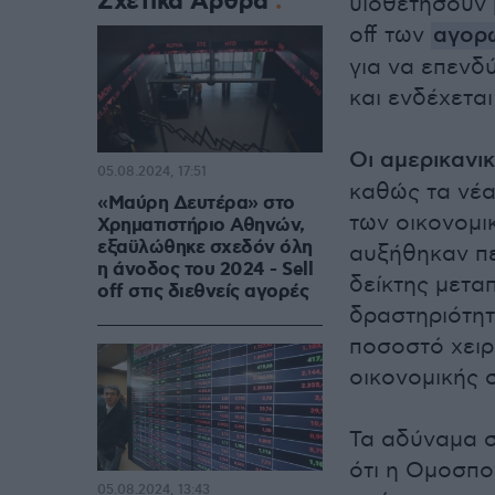
Σχετικά Άρθρα
υιοθετήσουν 
off των
αγορ
για να επενδ
και ενδέχετα
Οι αμερικανι
05.08.2024, 17:51
καθώς τα νέα
«Μαύρη Δευτέρα» στο
των οικονομι
Χρηματιστήριο Αθηνών,
εξαϋλώθηκε σχεδόν όλη
αυξήθηκαν πε
η άνοδος του 2024 - Sell
δείκτης μετα
off στις διεθνείς αγορές
δραστηριότητ
ποσοστό χειρ
οικονομικής 
Τα αδύναμα σ
ότι η Ομοσπο
05.08.2024, 13:43