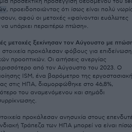
μια προσεκτική προσέγγιση δεδομένου του sel
ών
, προειδοποιώντας ότι ίσως είναι πολύ νωρί
ύσουν, αφού οι μετοχές «φαίνονται ευάλωτες
ι να υπάρχει περαιτέρω πτώση».
κές μετοχές ξεκίνησαν τον Αύγουστο με πτώσ
 στοιχεία προκάλεσαν φόβους για επιδείνωση
κών προοπτικών. Οι αιτήσεις ανεργίας
ρισσότερο από τον Αύγουστο του 2023. Ο
ποίησης ISM, ένα βαρόμετρο της εργοστασιακ
ας στις ΗΠΑ, διαμορφώθηκε στο 46,8%,
ότερο του αναμενόμενου και σημάδι
συρρίκνωσης.
τοιχεία προκάλεσαν ανησυχία στους επενδυτ
νδιακή Τράπεζα των ΗΠΑ μπορεί να είναι πίσω