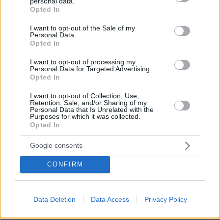
personal data.
grant or deny consent to Google and its third-party tags to
αφορά το 70% της αρχικά εκτιμηθείσας
Opted In
use your data for below specified purposes in below Google
απώλειας, το οποίο μεταφράζεται - με την
consent section.
I want to opt-out of the Sale of my
ολοκλήρωση της διαδικασίας - μέχρι και 3.500
Personal Data.
Opted In
ευρώ ανά στρέμμα για τις δενδρώδεις
καλλιέργειες πυκνής φύτευσης (παλμέτες) που
I want to opt-out of processing my
Personal Data for Targeted Advertising.
έχει καταστραφεί από την πυρκαγιά, ανάλογα
Opted In
με τη σοβαρότητα των ζημιών. «Η κυβέρνηση,
I want to opt-out of Collection, Use,
λοιπόν, καταφέρνει να ανταποκριθεί στις
Retention, Sale, and/or Sharing of my
ανάγκες των αγροτών σε χρόνους
Personal Data that Is Unrelated with the
Purposes for which it was collected.
υποπολλαπλάσιους από ό,τι γινόταν πριν
Opted In
αναλάβει, και με ποσά αποζημίωσης
Google consents
πολλαπλάσια από αυτά που χορηγούνταν κατά
την προηγούμενη περίοδο», υπογραμμίζεται
CONFIRM
στην ανακοίνωση.
Επισημαίνεται πως όταν ολοκληρωθεί η
Data Deletion
Data Access
Privacy Policy
διαδικασία των εξατομικευμένων ελέγχων από