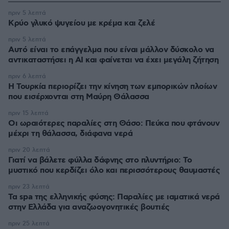
πριν 5 λεπτά
Κρύο γλυκό ψυγείου με κρέμα και ζελέ
πριν 5 λεπτά
Αυτό είναι το επάγγελμα που είναι μάλλον δύσκολο να
αντικαταστήσει η AI και φαίνεται να έχει μεγάλη ζήτηση
πριν 6 λεπτά
Η Τουρκία περιορίζει την κίνηση των εμπορικών πλοίων
που εισέρχονται στη Μαύρη Θάλασσα
πριν 15 λεπτά
Οι ωραιότερες παραλίες στη Θάσο: Πεύκα που φτάνουν
μέχρι τη θάλασσα, διάφανα νερά
πριν 20 λεπτά
Γιατί να βάλετε φύλλα δάφνης στο πλυντήριο: Το
μυστικό που κερδίζει όλο και περισσότερους θαυμαστές
πριν 23 λεπτά
Τα spa της ελληνικής φύσης: Παραλίες με ιαματικά νερά
στην Ελλάδα για αναζωογονητικές βουτιές
πριν 25 λεπτά