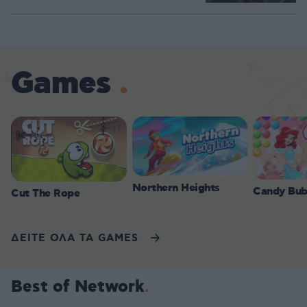
Games
Northern Heights
Candy Bub
Cut The Rope
ΔΕΙΤΕ ΟΛΑ ΤΑ GAMES
Best of Network