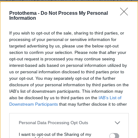
σε χρόνους και ύψος που απέχουν
Protothema -
Do Not Process My Personal
παρασάγγας από ό,τι συνέβαινε στο
Information
παρελθόν», αναφέρει κοινή ανακοίνωση των
υπουργείων Εθνικής Οικονομίας &
If you wish to opt-out of the sale, sharing to third parties, or
Οικονομικών, Αγροτικής Ανάπτυξης &
processing of your personal or sensitive information for
targeted advertising by us, please use the below opt-out
Τροφίμων και Κλιματικής Κρίσης & Πολιτικής
section to confirm your selection. Please note that after your
Προστασίας. Έτσι, για τους κατά κύριο
opt-out request is processed you may continue seeing
επάγγελμα αγρότες, το ποσό της
interest-based ads based on personal information utilized by
προκαταβολής που θα χορηγηθεί εντός των
us or personal information disclosed to third parties prior to
αμέσως επόμενων ημερών, ανέρχεται σε 1.225
your opt-out. You may separately opt-out of the further
disclosure of your personal information by third parties on the
ευρώ ανά στρέμμα για τα αμπελοειδή και τις
IAB’s list of downstream participants. This information may
δενδρώδεις καλλιέργειες σε ελεύθερο σχήμα
also be disclosed by us to third parties on the
IAB’s List of
φύτευσης, στο ποσό των 1.750 ευρώ ανά
Downstream Participants
that may further disclose it to other
στρέμμα για τις δενδρώδεις καλλιέργειες
third parties.
πυκνής φύτευσης (παλμέτες) και σε 700 ευρώ
Please note that this website/app uses one or more Google
Personal Data Processing Opt Outs
ανά στρέμμα για τα αρωματικά φυτά. Σύμφωνα
services and may gather and store information including but
με την τρέχουσα διαδικασία, η επιχορήγηση
not limited to your visit or usage behaviour. You may click to
I want to opt-out of the Sharing of my