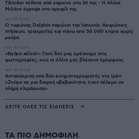
Tiktoker πέθανε από καρκίνο στα 26 της - Η Αλίσα
Μιλάνο έγραψε στο προφίλ της
πριν 31 λεπτά
Ο τυφώνας Dolphin σαρώνει την Ιαπωνία: Ακυρώσεις
πτήσεων, τραυματίες και πάνω από 50.000 κτίρια χωρίς
ρεύμα
πριν 32 λεπτά
«Βγήκα χάλια!»: Γιατί δεν μας αρέσουμε στις
φωτογραφίες, ενώ οι άλλοι μάς βλέπουν όμορφους
πριν 35 λεπτά
Ανταπόκριση από δύο κινηματογραφιστές στο Ιράν:
«Ζούμε σε μια διαρκή αβεβαιότητα, έναν πόλεμο σε
πλήρη κλιμάκωση»
ΔΕΙΤΕ ΟΛΕΣ ΤΙΣ ΕΙΔΗΣΕΙΣ
ΤΑ ΠΙΟ ΔΗΜΟΦΙΛΗ