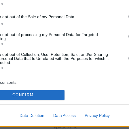
εσε νότια της Χαλκιδικής
In
o opt-out of the Sale of my Personal Data.
protothema.gr στο Google News
ο
και μάθετε πρώτοι όλες
In
to opt-out of processing my Personal Data for Targeted
ing.
Ειδήσεις
ελευταίες
από την Ελλάδα και τον Κόσμο, τη στιγ
In
Protothema.gr
 στο
o opt-out of Collection, Use, Retention, Sale, and/or Sharing
ersonal Data that Is Unrelated with the Purposes for which it
lected.
In
consents
Ειδήσεις
Δημοφιλή
Σχολιασμ
ΣΕΩΝ
CONFIRM
πριν 21 λεπτά
Πολύ υψηλός κίνδυνος πυρκαγιάς
αμέλ, τα λαχανικά
αύριο Κυριακή σε Αττική και άλλες
της μελιτζάνας,
Data Deletion
Data Access
Privacy Policy
πέντε περιοχές της χώρας
 σεφ
πριν 26 λεπτά