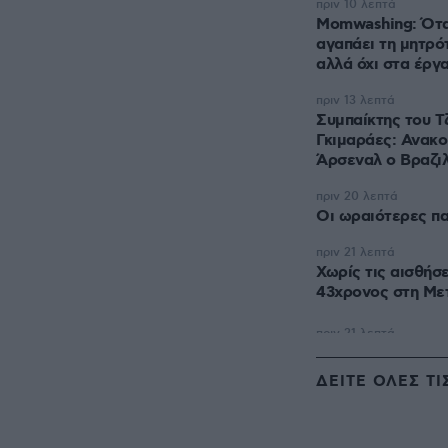
πριν 10 λεπτά
Momwashing: Όταν
αγαπάει τη μητρό
αλλά όχι στα έργ
πριν 13 λεπτά
Συμπαίκτης του 
Γκιμαράες: Ανακο
Άρσεναλ ο Βραζι
πριν 20 λεπτά
Οι ωραιότερες πα
πριν 21 λεπτά
Χωρίς τις αισθήσ
43χρονος στη Με
ΔΕΙΤΕ ΟΛΕΣ ΤΙ