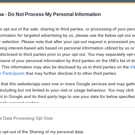
ς τράπεζες, ΟΤΕ, ΔΕΗ, ΗΣΑΠ, ΝΑΤ, ΕΤΑΤ, ΕΤΑΠ
α ημέρα θα καταβληθούν οι κύριες και οι
ma -
Do Not Process My Personal Information
συντάξεις του δημοσίου.
to opt-out of the sale, sharing to third parties, or processing of your per
formation for targeted advertising by us, please use the below opt-out s
ερα:
r selection. Please note that after your opt-out request is processed y
eing interest-based ads based on personal information utilized by us or
disclosed to third parties prior to your opt-out. You may separately opt-
ρξη στους γονείς που άφησαν την κόρη τους 
losure of your personal information by third parties on the IAB’s list of
απέ - «Δεν έχω ξαναδεί κάτι τέτοιο» είπε ο
. This information may also be disclosed by us to third parties on the
IA
Participants
that may further disclose it to other third parties.
ς
 that this website/app uses one or more Google services and may gath
including but not limited to your visit or usage behaviour. You may click 
ιάψευση από Γεωργιάδη για φωτογραφία του
 to Google and its third-party tags to use your data for below specifi
εί στο διαδίκτυο: Κάποιοι ξοδεύουν χρήματα
ogle consent section.
σουν την τοξικότητα
l Data Processing Opt Outs
ε το εκτινασσόμενο κάθισμα ο πιλότος του F
o opt-out of the Sharing of my personal data.