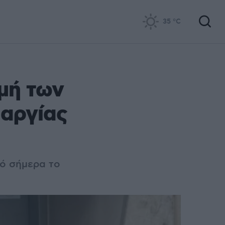
35
°C
μή των
 αργίας
πό σήμερα το