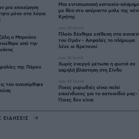
Μια εντυπωσιακή κατοικία-κόσμημ
 μια επιχείρηση
με θέα στο απέραντο μπλε της νότ
τητα μόνο στα λόγια
Κρήτης
α
πριν 34 λεπτά
Πλοίο δέχθηκε επίθεση στα ανοικτ
Τζόλη ο Μπρούνο
του Ομάν - Ασφαλές το πλήρωμα
ινώθηκε από την
λένε οι Βρετανοί
λιάνος
πριν 36 λεπτά
Χωρίς ενεργό μέτωπο η φωτιά σε
ραλίες της Πάρου
χαμηλή βλάστηση στη Σίνδο
πριν 40 λεπτά
εις του ανασύρθηκε
Ποιες μυρωδιές είναι πολύ
τώπη
επικίνδυνες για το κατοικίδιό μας-
Ποιες δεν είναι
Σ ΕΙΔΗΣΕΙΣ