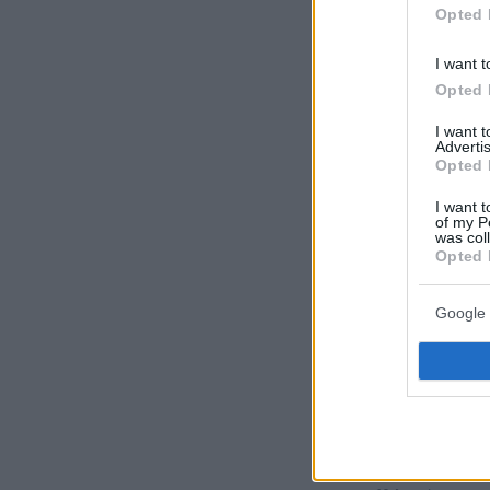
16 που κατέπ
Opted 
I want t
Ακολουθήστε τ
Opted 
τις ειδήσεις
I want 
Advertis
Δείτε όλες τις τ
Opted 
που συμβαίνουν,
I want t
of my P
was col
Opted 
Google 
ΡΟΗ ΕΙΔΗ
πριν 10 λεπτά
Μουσακάς: Η μπεσ
και το τηγάνισμα 
σύμφωνα με τους