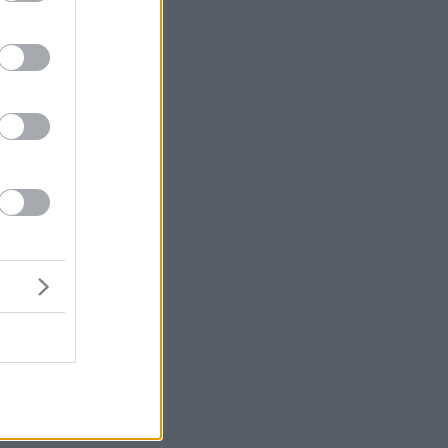
μή
ένα