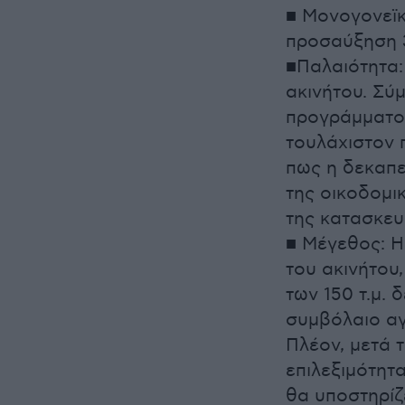
■ Μονογονεϊκ
προσαύξηση 3
■Παλαιότητα:
ακινήτου. Σύ
προγράμματος
τουλάχιστον π
πως η δεκαπε
της οικοδομι
της κατασκευ
■ Μέγεθος: Η
του ακινήτου
των 150 τ.μ.
συμβόλαιο α
Πλέον, μετά τ
επιλεξιμότητα
θα υποστηρίζ