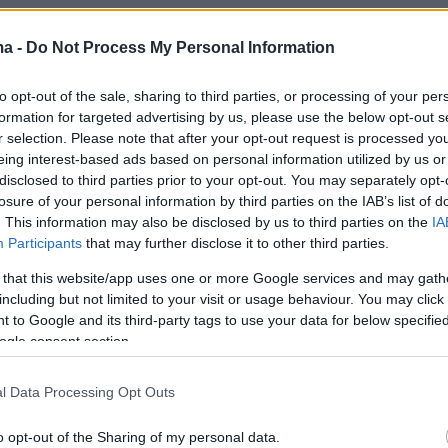
όγραμμα
«Σπίτι μου 2»
με ευνοϊκότερους όρους
προϋποθέσεις ένταξης και με προϋπολογισμό
ma -
Do Not Process My Personal Information
ρώ (ο συνολικός προϋπολογισμός πρώτης και
to opt-out of the sale, sharing to third parties, or processing of your per
ης ανέρχεται πλέον σε 750 εκατ. ευρώ).
formation for targeted advertising by us, please use the below opt-out s
r selection. Please note that after your opt-out request is processed y
eing interest-based ads based on personal information utilized by us or
disclosed to third parties prior to your opt-out. You may separately opt-
losure of your personal information by third parties on the IAB’s list of
. This information may also be disclosed by us to third parties on the
IA
ικό πλαίσιο της δεύτερης φάσης του
Participants
that may further disclose it to other third parties.
ς παραμένει σταθερό. Η υποβολή των αιτήσε
 that this website/app uses one or more Google services and may gath
είας στις τράπεζες και εφόσον εγκριθούν, το
including but not limited to your visit or usage behaviour. You may click 
 to Google and its third-party tags to use your data for below specifi
ου χορηγείται άτοκα (επιδοτείται από τη
ogle consent section.
ρεσία Απασχόλησης-ΔΥΠΑ), ενώ το υπόλοιπο
αι από τα χρηματοπιστωτικά ιδρύματα. Αυτό
l Data Processing Opt Outs
το τελικό επιτόκιο που πληρώνει ο δανειολήπτ
ο του ποσού διαμορφώνεται στο 1/4 του
o opt-out of the Sharing of my personal data.