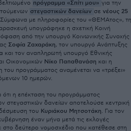
 βελτιωμένο
πρόγραμμα «Σπίτι μου»
για την
οτούμενων
στεγαστικών δανείων
σε
νέους 25
 Σύμφωνα με πληροφορίες του «ΘΕΜΑτος», τ
αρασκευή υπογράφηκε η σχετική Κοινή
πόφαση από την υπουργό Κοινωνικής Συνοχής
ιας
Σοφία Ζαχαράκη
, τον υπουργό Ανάπτυξης
α
και τον αναπληρωτή υπουργό Εθνικής
αι Οικονομικών
Νίκο Παπαθανάση
και η
 του προγράμματος αναμένεται να «τρέξει»
όμενων 10 ημερών.
ι ότι η επέκταση του προγράμματος
ν στεγαστικών δανείων αποτελούσε κεντρική
 δέσμευση του
Κυριάκου Μητσοτάκη
. Για τον
κυβέρνηση έναν μήνα μετά τις εκλογές
 στο δεύτερο νομοσχέδιο που κατέθεσε στη