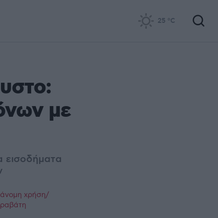
25
°C
υστο:
όνων με
α εισοδήματα
ν
ράνομη χρήση/
παραβάτη