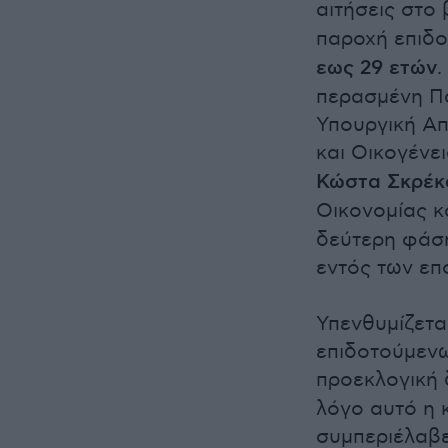
αιτήσεις στο
παροχή επιδ
εως 29 ετών
.
περασμένη Π
Υπουργική Α
και Οικογένε
Κώστα Σκρέκ
Οικονομίας κ
δεύτερη φάση
εντός των επ
Υπενθυμίζετα
επιδοτούμενω
προεκλογική
λόγο αυτό η 
συμπεριέλαβε