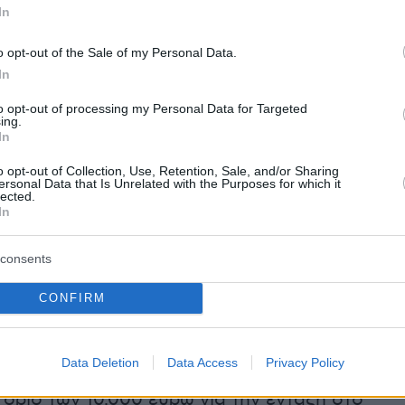
In
θα είχε ένα κανονικό στεγαστικό δάνειο, ενώ
ήπτης είναι τρίτεκνος ή πολύτεκνος το δάνειο
o opt-out of the Sale of my Personal Data.
 άτοκο. Το ύψος του επιδοτούμενου δανείου
In
αι τα 150.000 ευρώ και η διάρκεια αποπληρωμ
to opt-out of processing my Personal Data for Targeted
νώ η κάλυψη του δανείου ανέρχεται στο 90% τη
ing.
In
ας του ακινήτου.
o opt-out of Collection, Use, Retention, Sale, and/or Sharing
ersonal Data that Is Unrelated with the Purposes for which it
ές
lected.
In
 που εισηγήθηκε η κυβέρνηση και ψήφισε η
consents
ης Βουλής επιφέρουν
τρεις σημαντικές
ς
στους όρους και τις προϋποθέσεις του
CONFIRM
 διευρύνοντας την περίμετρό του.
Data Deletion
Data Access
Privacy Policy
ιδικότερα, ορίστηκε ότι το κατώτατο
 όριο των 10.000 ευρώ για την ένταξη στο