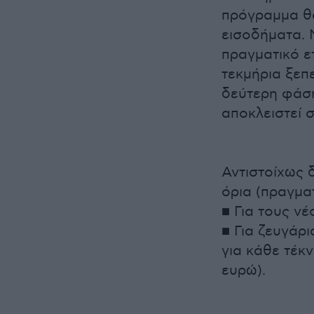
πρόγραμμα θα
εισοδήματα. 
πραγματικό ε
τεκμήρια ξεπ
δεύτερη φάση
αποκλειστεί 
Αντιστοίχως 
όρια (πραγματ
■ Για τους ν
■ Για ζευγάρ
για κάθε τέκν
ευρώ).