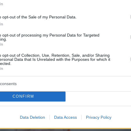
ύ Κυριάκου Μητσοτάκη με τον πρόεδρο του
In
 κολοσσού στη σύνοδο του Νταβός στις αρχέ
o opt-out of the Sale of my Personal Data.
ου είχε συζητηθεί το ενδεχόμενο το επόμενο
In
ης Microsoft να γίνει στην Ελλάδα.
to opt-out of processing my Personal Data for Targeted
συναντήσεις στο Μέγαρο Μαξίμου, όπου είχ
ing.
In
 συνέργειες που μπορούν να προκύψουν σε
ίς με την αξιοποίηση της ψηφιακής τεχνολογί
o opt-out of Collection, Use, Retention, Sale, and/or Sharing
ersonal Data that Is Unrelated with the Purposes for which it
τότητες που υπάρχουν για αυξημένες επενδύσε
lected.
In
υση της συνεργασίας με τη Microsoft στην
consents
CONFIRM
Data Deletion
Data Access
Privacy Policy