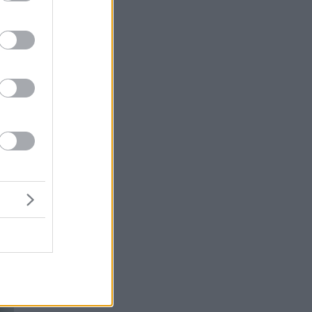
ς
αν
ας
ις