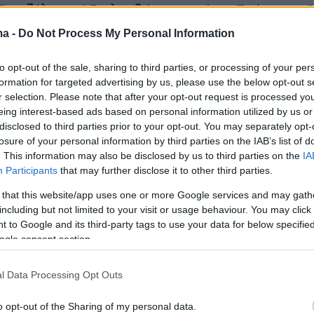
ενιζέλος», 1,5 χλμ. βόρεια από τα Σπάτα και 
κά της Αθήνας.
ma -
Do Not Process My Personal Information
to opt-out of the sale, sharing to third parties, or processing of your per
formation for targeted advertising by us, please use the below opt-out s
α παραλειφθεί ότι η Ελλάδα είναι η πρώτη χώρ
r selection. Please note that after your opt-out request is processed y
 και στην ευρύτερη περιοχή της
eing interest-based ads based on personal information utilized by us or
κής Ευρώπης που αποκτά Data Center Region
disclosed to third parties prior to your opt-out. You may separately opt-
losure of your personal information by third parties on the IAB’s list of
ια ένα σύμπλεγμα τριών εγκαταστάσεων Data
. This information may also be disclosed by us to third parties on the
IA
ώ παράλληλα η χώρα μας είναι παρούσα στην 4
Participants
that may further disclose it to other third parties.
Επανάσταση. Η επένδυση αυτή συμβάλλει,
 that this website/app uses one or more Google services and may gath
την ενίσχυση του γεωστρατηγικού ρόλου της
including but not limited to your visit or usage behaviour. You may click 
ρύτερη περιοχή, κάτι που είναι αναγκαίο ειδι
 to Google and its third-party tags to use your data for below specifi
ogle consent section.
αυτή.
l Data Processing Opt Outs
υμε στη σημερινή υλοποίηση αυτής της
ένδυσης είχαν προηγηθεί συναντήσεις του
o opt-out of the Sharing of my personal data.