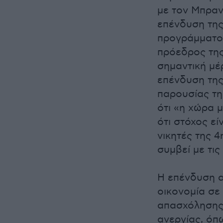
με τον Μπραν
επένδυση της
προγράμματος
πρόεδρος της 
σημαντική μέ
επένδυση της
παρουσίας τη
ότι «η χώρα 
ότι στόχος εί
νικητές της 4
συμβεί με τι
Η επένδυση α
οικονομία σε 
απασχόλησης 
ανεργίας, όπ