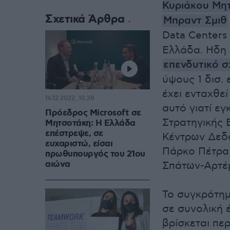
Κυριάκου Μη
Σχετικά Άρθρα
Μπραντ Σμιθ
Data Centers
Ελλάδα. Ηδη 
επενδυτικό 
ύψους 1 δισ. 
έχει ενταχθε
16.12.2022, 10:28
αυτό γιατί ε
Πρόεδρος Microsoft σε
Στρατηγικής 
Μητσοτάκη: Η Ελλάδα
επέστρεψε, σε
Κέντρων Δεδο
ευχαριστώ, είσαι
Πάρκο Πέτρα 
πρωθυπουργός του 21ου
αιώνα
Σπάτων-Αρτέμ
Το συγκρότημ
σε συνολική έ
βρίσκεται πε