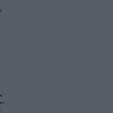
ν
εί
ου
ο