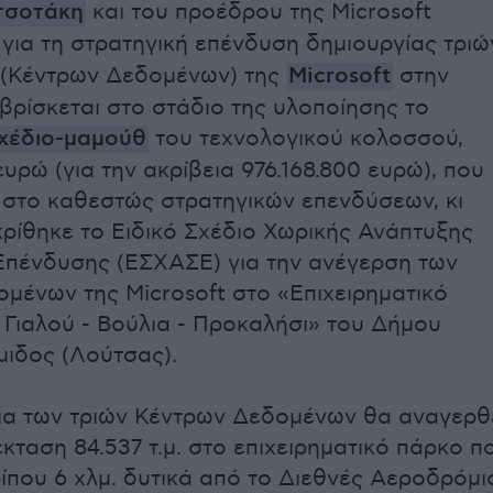
τσοτάκη
και του προέδρου της Microsoft
για τη στρατηγική επένδυση δημιουργίας τριώ
 (Κέντρων Δεδομένων) της
Microsoft
στην
βρίσκεται στο στάδιο της υλοποίησης το
σχέδιο-μαμούθ
του τεχνολογικού κολοσσού,
ευρώ (για την ακρίβεια 976.168.800 ευρώ), που
ί στο καθεστώς στρατηγικών επενδύσεων, κι
γκρίθηκε το Ειδικό Σχέδιο Χωρικής Ανάπτυξης
Επένδυσης (ΕΣΧΑΣΕ) για την ανέγερση των
μένων της Microsoft στο «Επιχειρηματικό
Γιαλού - Βούλια - Προκαλήσι» του Δήμου
ιδος (Λούτσας).
α των τριών Κέντρων Δεδομένων θα αναγερθ
κταση 84.537 τ.μ. στο επιχειρηματικό πάρκο π
ρίπου 6 χλμ. δυτικά από το Διεθνές Αεροδρόμι