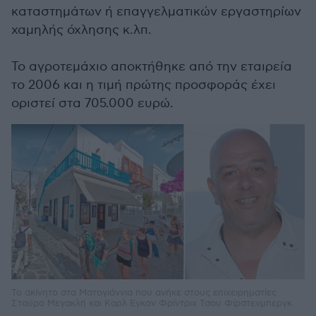
καταστημάτων ή επαγγελματικών εργαστηρίων
χαμηλής όχλησης κ.λπ.
Το αγροτεμάχιο αποκτήθηκε από την εταιρεία
το 2006 και η τιμή πρώτης προσφοράς έχει
οριστεί στα 705.000 ευρώ.
Το ακίνητο στα Ματογιάννια που ανήκε στους επιχειρηματίες
Σταύρο Μεγακλή και Καρλ Εγκον Φρίντριχ Τσου Φίρστενμπεργκ