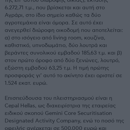
της επ’ αυτού διώροφης οικίας), έκτασης
6.272,71 τ.μ., που βρίσκεται και αυτή στο
Αγράρι, στο ίδιο σημείο καθώς τα δύο
αγροτεμάχια είναι όμορα. Σε αυτό έχει
ανεγερθεί διώροφη οικοδομή που αποτελείται:
α) στο ισόγειο από living room, κουζίνα,
καθιστικό, υπνοδωμάτιο, δύο λουτρά και
βεράντες συνολικού εμβαδού 185,63 τ.μ. και β)
στον πρώτο όροφο από δύο ξενώνες, λουτρό,
εξώστη εμβαδού 63,25 τ.μ. Η τιμή πρώτης
προσφοράς γι’ αυτό το ακίνητο έχει οριστεί σε
1.524 εκατ. ευρώ.
Επισπεύδουσα του πλειστηριασμού είναι η
Cepal Hellas, ως διαχειρίστρια της εταιρείας
ειδικού σκοπού Gemini Core Securitisation
Designated Activity Company, ενώ το ποσό της
οφειλής ανέρχεται σε 500.000 ευρώ και