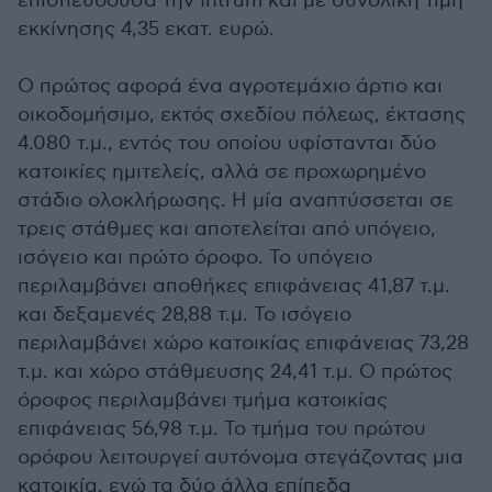
επισπεύδουσα την Intrum και με συνολική τιμή
εκκίνησης 4,35 εκατ. ευρώ.
Ο πρώτος αφορά ένα αγροτεμάχιο άρτιο και
οικοδομήσιμο, εκτός σχεδίου πόλεως, έκτασης
4.080 τ.μ., εντός του οποίου υφίστανται δύο
κατοικίες ημιτελείς, αλλά σε προχωρημένο
στάδιο ολοκλήρωσης. Η μία αναπτύσσεται σε
τρεις στάθμες και αποτελείται από υπόγειο,
ισόγειο και πρώτο όροφο. Το υπόγειο
περιλαμβάνει αποθήκες επιφάνειας 41,87 τ.μ.
και δεξαμενές 28,88 τ.μ. Το ισόγειο
περιλαμβάνει χώρο κατοικίας επιφάνειας 73,28
τ.μ. και χώρο στάθμευσης 24,41 τ.μ. Ο πρώτος
όροφος περιλαμβάνει τμήμα κατοικίας
επιφάνειας 56,98 τ.μ. Το τμήμα του πρώτου
ορόφου λειτουργεί αυτόνομα στεγάζοντας μια
κατοικία, ενώ τα δύο άλλα επίπεδα