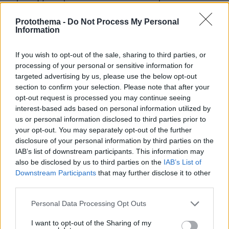
αποτελεί μέρος της συνολικής απαίτησης.
Protothema -
Do Not Process My Personal
Information
Τα δύο ακίνητα αποκτήθηκαν το 2007, ενώ
πέραν της παρούσας αναγκαστικής
If you wish to opt-out of the sale, sharing to third parties, or
κατάσχεσης που οδηγεί στον πλειστηριασμό,
processing of your personal or sensitive information for
φέρουν προσημείωση υποθήκης για ποσό 6
targeted advertising by us, please use the below opt-out
section to confirm your selection. Please note that after your
εκατ. ευρώ υπέρ της Alpha Bank από τις 18
opt-out request is processed you may continue seeing
Αυγούστου 2010. Οπως προστίθεται, στο
interest-based ads based on personal information utilized by
περιθώριο της προσημείωσης έχει εγγραφεί
us or personal information disclosed to third parties prior to
στις 29/2/2012 μεταρρύθμιση ως προς το
your opt-out. You may separately opt-out of the further
disclosure of your personal information by third parties on the
συνολικό χρεωστικό υπόλοιπο του δανείου και
IAB’s list of downstream participants. This information may
των δόσεων εξόφλησης. Στις 28/12/2017
also be disclosed by us to third parties on the
IAB’s List of
υπήρξε ολική τροπή της προσημείωσης σε
Downstream Participants
that may further disclose it to other
υποθήκη.
third parties.
Please note that this website/app uses one or more Google
Personal Data Processing Opt Outs
Η οικογένεια Εμφιετζόγλου της τεχνικής
services and may gather and store information including but
εταιρείας Μηχανική έχει βρεθεί εδώ και καιρό
not limited to your visit or usage behaviour. You may click to
I want to opt-out of the Sharing of my