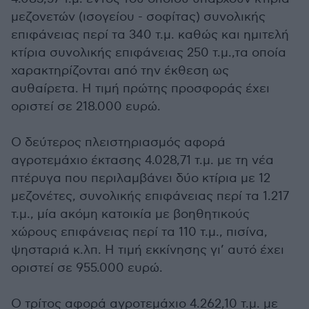
μεζονετών (ισογείου - σοφίτας) συνολικής
επιφάνειας περί τα 340 τ.μ. καθώς και ημιτελή
κτίρια συνολικής επιφάνειας 250 τ.μ.,τα οποία
χαρακτηρίζονται από την έκθεση ως
αυθαίρετα. Η τιμή πρώτης προσφοράς έχει
οριστεί σε 218.000 ευρώ.
Ο δεύτερος πλειστηριασμός αφορά
αγροτεμάχιο έκτασης 4.028,71 τ.μ. με τη νέα
πτέρυγα που περιλαμβάνει δύο κτίρια με 12
μεζονέτες, συνολικής επιφάνειας περί τα 1.217
τ.μ., μία ακόμη κατοικία με βοηθητικούς
χώρους επιφάνειας περί τα 110 τ.μ., πισίνα,
ψησταριά κ.λπ. Η τιμή εκκίνησης γι’ αυτό έχει
οριστεί σε 955.000 ευρώ.
Ο τρίτος αφορά αγροτεμάχιο 4.262,10 τ.μ. με