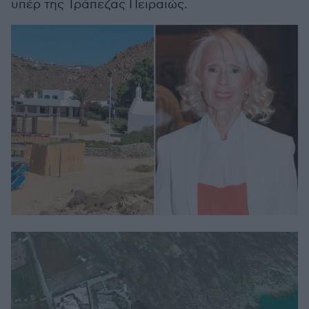
υπέρ της Τράπεζας Πειραιώς.