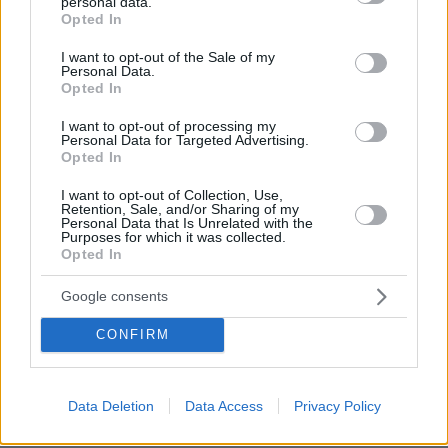
personal data.
grant or deny consent to Google and its third-party tags to
στο στόχαστρο των ηλεκτρονικών
Opted In
use your data for below specified purposes in below Google
πλειστηριασμών. Ετσι, στις 8 Ιουνίου άλλαξε
consent section.
I want to opt-out of the Sale of my
χέρια το ακίνητο-κατοικία στην Κηφισιά που
Personal Data.
Opted In
βγήκε με 2,9 εκατ. ευρώ και κατακυρώθηκε με
ένα ευρώ πάνω από την τιμή εκκίνησης.
I want to opt-out of processing my
Personal Data for Targeted Advertising.
Opted In
Την ίδια μέρα έγινε ο επαναληπτικός
πλειστηριασμός και για το ακίνητο της
I want to opt-out of Collection, Use,
Retention, Sale, and/or Sharing of my
εταιρείας Ελληνικά Σωληνουργεία, μια έκταση
Personal Data that Is Unrelated with the
Purposes for which it was collected.
450 στρεμμάτων περίπου στη θέση Γλύφα
Opted In
Δροσιάς κοντά στη Χαλκίδα, που
Google consents
κατακυρώθηκε και αυτή με ένα ευρώ πάνω από
την τιμή εκκίνησης, στα 5.510 εκατ. ευρώ.
CONFIRM
Ακολούθησε διαδικασία μεταβίβασης και για
το μεγάλο συγκρότημα της Βαλκάν Εξπόρτ στη
Θεσσαλονίκη.
Data Deletion
Data Access
Privacy Policy