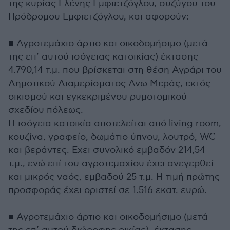
της κυρίας Ελένης Εμφιετζόγλου, συζύγου του
Πρόδρομου Εμφιετζόγλου, και αφορούν:
■ Αγροτεμάχιο άρτιο και οικοδομήσιμο (μετά
της επ’ αυτού ισόγειας κατοικίας) έκτασης
4.790,14 τ.μ. που βρίσκεται στη θέση Αγράρι του
Δημοτικού Διαμερίσματος Ανω Μεράς, εκτός
οικισμού και εγκεκριμένου ρυμοτομικού
σχεδίου πόλεως.
Η ισόγεια κατοικία αποτελείται από living room,
κουζίνα, γραφείο, δωμάτιο ύπνου, λουτρό, WC
και βεράντες. Εχει συνολικό εμβαδόν 214,54
τ.μ., ενώ επί του αγροτεμαχίου έχει ανεγερθεί
και μικρός ναός, εμβαδού 25 τ.μ. Η τιμή πρώτης
προσφοράς έχει οριστεί σε 1.516 εκατ. ευρώ.
■ Αγροτεμάχιο άρτιο και οικοδομήσιμο (μετά