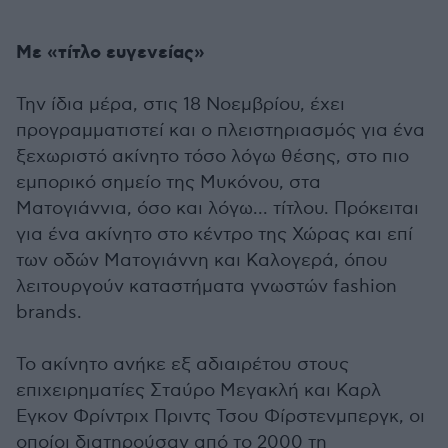
Με «τίτλο ευγενείας»
Την ίδια μέρα, στις 18 Νοεμβρίου, έχει
προγραμματιστεί και ο πλειστηριασμός για ένα
ξεχωριστό ακίνητο τόσο λόγω θέσης, στο πιο
εμπορικό σημείο της Μυκόνου, στα
Ματογιάννια, όσο και λόγω... τίτλου. Πρόκειται
για ένα ακίνητο στο κέντρο της Χώρας και επί
των οδών Ματογιάννη και Καλογερά, όπου
λειτουργούν καταστήματα γνωστών fashion
brands.
Το ακίνητο ανήκε εξ αδιαιρέτου στους
επιχειρηματίες Σταύρο Μεγακλή και Καρλ
Εγκον Φρίντριχ Πριντς Τσου Φίρστενμπεργκ, οι
οποίοι διατηρούσαν από το 2000 τη