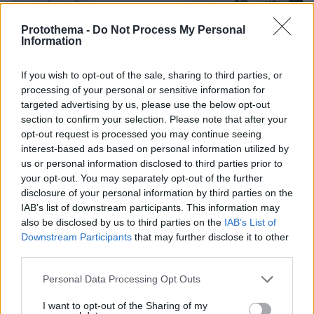
Protothema -
Do Not Process My Personal
Information
If you wish to opt-out of the sale, sharing to third parties, or
processing of your personal or sensitive information for
targeted advertising by us, please use the below opt-out
section to confirm your selection. Please note that after your
opt-out request is processed you may continue seeing
interest-based ads based on personal information utilized by
Loaded
:
us or personal information disclosed to third parties prior to
71.95%
06.08.2026, 10:22
your opt-out. You may separately opt-out of the further
Οι πρώτες εικόνες του νέου Canadair 515 που
disclosure of your personal information by third parties on the
έρχεται Ελλάδα και θα πετά και νύχτα
IAB’s list of downstream participants. This information may
also be disclosed by us to third parties on the
IAB’s List of
Downstream Participants
that may further disclose it to other
Νεαρή γυναίκα με ακατέργαστη
third parties.
ομορφιά από την Αιθιοπία έγινε viral,
δείτε την εντυπωσιακή μεταμόρφωσή
Please note that this website/app uses one or more Google
Personal Data Processing Opt Outs
της από μακιγιέρ
services and may gather and store information including but
not limited to your visit or usage behaviour. You may click to
I want to opt-out of the Sharing of my
130
06.08.2026, 09:18