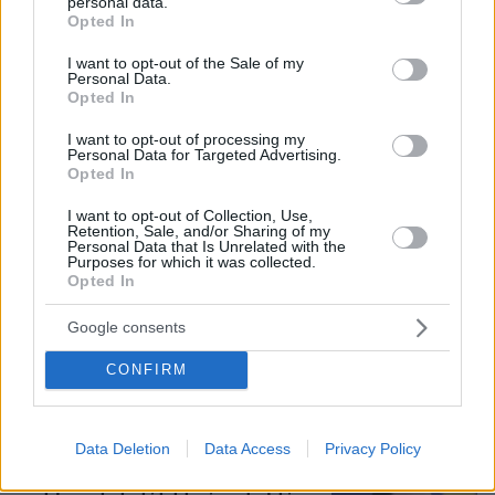
personal data.
grant or deny consent to Google and its third-party tags to
Opted In
use your data for below specified purposes in below Google
consent section.
I want to opt-out of the Sale of my
Personal Data.
«Τα παιδιά έχουν μια μικρή ίωση»: Το
Opted In
τελευταίο μήνυμα της μητέρας στον
πρώην σύζυγό της πριν δολοφονήσει
I want to opt-out of processing my
τα τέσσερα παιδιά τους
Personal Data for Targeted Advertising.
Opted In
65
06.08.2026, 04:44
I want to opt-out of Collection, Use,
Retention, Sale, and/or Sharing of my
Personal Data that Is Unrelated with the
Purposes for which it was collected.
Κολυμβητής με καρκίνο στον
Opted In
εγκέφαλο ξέσπασε σε κλάματα προς
τον Βρετανό πρωθυπουργό: Ικετεύω
Google consents
για τη ζωή όλων μας, ο πόνος είναι
αφόρητος
CONFIRM
44
06.08.2026, 11:29
Loaded
:
88.05%
Data Deletion
Data Access
Privacy Policy
Η Ελλάδα υπέβαλε αίτημα για
ενεργοποίηση της ρήτρας διαφυγής -