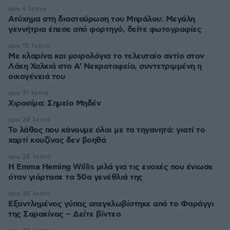
πριν 9 λεπτά
Ατύχημα στη διασταύρωση του Μπράλου: Μεγάλη
γεννήτρια έπεσε από φορτηγό, δείτε φωτογραφίες
πριν 18 λεπτά
Με κλαρίνα και μοιρολόγια το τελευταίο αντίο στον
Λάκη Χαλκιά στο A' Νεκροταφείο, συντετριμμένη η
οικογένειά του
πριν 21 λεπτά
Χιροσίμα: Σημείο Μηδέν
πριν 28 λεπτά
Το λάθος που κάνουμε όλοι με τα τηγανητά: γιατί το
χαρτί κουζίνας δεν βοηθά
πριν 28 λεπτά
H Emma Heming Willis μιλά για τις ενοχές που ένιωσε
όταν γιόρτασε τα 50α γενέθλιά της
πριν 30 λεπτά
Εξαντλημένος γύπας απεγκλωβίστηκε από το Φαράγγι
της Σαρακίνας – Δείτε βίντεο