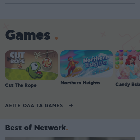
Games
Northern Heights
Candy Bub
Cut The Rope
ΔΕΙΤΕ ΟΛΑ ΤΑ GAMES
Best of Network