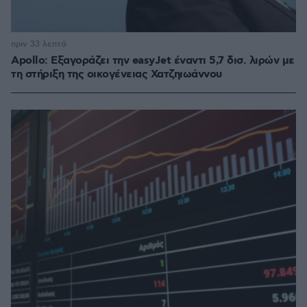
πριν 33 λεπτά
Apollo: Εξαγοράζει την easyJet έναντι 5,7 δισ. λιρών με
τη στήριξη της οικογένειας Χατζηιωάννου