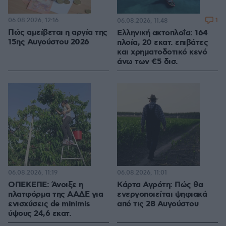
06.08.2026, 12:16
1
06.08.2026, 11:48
Πώς αμείβεται η αργία της
Ελληνική ακτοπλοΐα: 164
15ης Αυγούστου 2026
πλοία, 20 εκατ. επιβάτες
και χρηματοδοτικό κενό
άνω των €5 δισ.
06.08.2026, 11:19
06.08.2026, 11:01
ΟΠΕΚΕΠΕ: Άνοιξε η
Κάρτα Αγρότη: Πώς θα
πλατφόρμα της ΑΑΔΕ για
ενεργοποιείται ψηφιακά
ενισχύσεις de minimis
από τις 28 Αυγούστου
ύψους 24,6 εκατ.