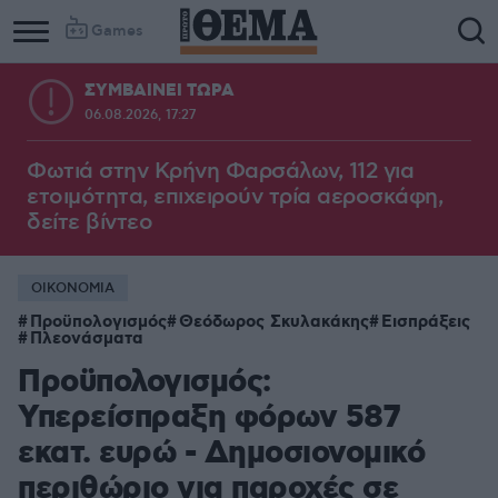
Games
ΣΥΜΒΑΙΝΕΙ ΤΩΡΑ
06.08.2026, 17:27
Φωτιά στην Κρήνη Φαρσάλων, 112 για
ετοιμότητα, επιχειρούν τρία αεροσκάφη,
δείτε βίντεο
ΟΙΚΟΝΟΜΙΑ
Προϋπολογισμός
Θεόδωρος Σκυλακάκης
Εισπράξεις
Πλεονάσματα
Προϋπολογισμός:
Υπερείσπραξη φόρων 587
εκατ. ευρώ - Δημοσιονομικό
περιθώριο για παροχές σε