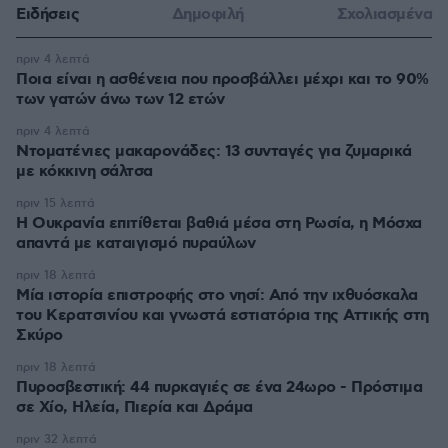
Ειδήσεις
Δημοφιλή
Σχολιασμένα
πριν 4 λεπτά
Ποια είναι η ασθένεια που προσβάλλει μέχρι και το 90%
των γατών άνω των 12 ετών
πριν 4 λεπτά
Ντοματένιες μακαρονάδες: 13 συνταγές για ζυμαρικά
με κόκκινη σάλτσα
πριν 15 λεπτά
Η Ουκρανία επιτίθεται βαθιά μέσα στη Ρωσία, η Μόσχα
απαντά με καταιγισμό πυραύλων
πριν 18 λεπτά
Μία ιστορία επιστροφής στο νησί: Από την ιχθυόσκαλα
του Κερατσινίου και γνωστά εστιατόρια της Αττικής στη
Σκύρο
πριν 18 λεπτά
Πυροσβεστική: 44 πυρκαγιές σε ένα 24ωρο - Πρόστιμα
σε Χίο, Ηλεία, Πιερία και Δράμα
πριν 32 λεπτά