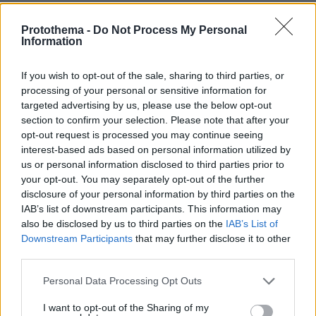
Μυστήριο με το ραντεβού Πεζεσκιάν -
Χαμενεΐ στην Τεχεράνη: Βρέθηκαν σε
Protothema -
Do Not Process My Personal
ένα σκοτεινό αυτοκίνητο, άκουγαν,
Information
αλλά δεν έβλεπαν ο ένας τον άλλο
37
06.08.2026, 13:37
If you wish to opt-out of the sale, sharing to third parties, or
processing of your personal or sensitive information for
targeted advertising by us, please use the below opt-out
section to confirm your selection. Please note that after your
Με κλαρίνα και μοιρολόγια το
opt-out request is processed you may continue seeing
τελευταίο αντίο στον Λάκη Χαλκιά στο
interest-based ads based on personal information utilized by
A' Νεκροταφείο, συντετριμμένη η
us or personal information disclosed to third parties prior to
οικογένειά του
your opt-out. You may separately opt-out of the further
disclosure of your personal information by third parties on the
19
06.08.2026, 13:10
IAB’s list of downstream participants. This information may
also be disclosed by us to third parties on the
IAB’s List of
Downstream Participants
that may further disclose it to other
third parties.
Καρχαρίες τίγρεις, οι «σκουπιδοφάγοι»
του ωκεανού: Τρώνε από αχινούς
Please note that this website/app uses one or more Google
Personal Data Processing Opt Outs
μέχρι γάτες και προφυλακτικά,
services and may gather and store information including but
αψηφούν ακόμη και τους τυφώνες
not limited to your visit or usage behaviour. You may click to
I want to opt-out of the Sharing of my