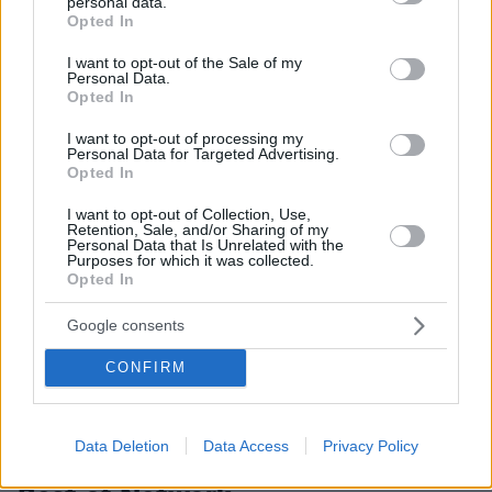
personal data.
28
06.08.2026, 14:45
grant or deny consent to Google and its third-party tags to
Opted In
use your data for below specified purposes in below Google
consent section.
I want to opt-out of the Sale of my
Personal Data.
Opted In
I want to opt-out of processing my
Games
Personal Data for Targeted Advertising.
Opted In
I want to opt-out of Collection, Use,
Retention, Sale, and/or Sharing of my
Personal Data that Is Unrelated with the
Purposes for which it was collected.
Opted In
Google consents
Northern Heights
Candy Bub
Cut The Rope
CONFIRM
ΔΕΙΤΕ ΟΛΑ ΤΑ GAMES
Data Deletion
Data Access
Privacy Policy