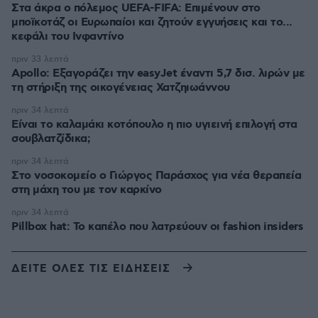
Στα άκρα ο πόλεμος UEFA-FIFA: Επιμένουν στο
μποϊκοτάζ οι Ευρωπαίοι και ζητούν εγγυήσεις και το...
κεφάλι του Ινφαντίνο
πριν 33 λεπτά
Apollo: Εξαγοράζει την easyJet έναντι 5,7 δισ. λιρών με
τη στήριξη της οικογένειας Χατζηιωάννου
πριν 34 λεπτά
Είναι το καλαμάκι κοτόπουλο η πιο υγιεινή επιλογή στα
σουβλατζίδικα;
πριν 34 λεπτά
Στο νοσοκομείο ο Γιώργος Παράσχος για νέα θεραπεία
στη μάχη του με τον καρκίνο
πριν 34 λεπτά
Pillbox hat: Το καπέλο που λατρεύουν οι fashion insiders
ΔΕΙΤΕ ΟΛΕΣ ΤΙΣ ΕΙΔΗΣΕΙΣ