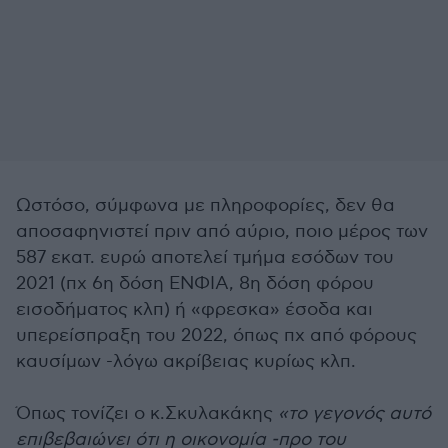
Ωστόσο, σύμφωνα με πληροφορίες, δεν θα
αποσαφηνιστεί πριν από αύριο, ποιο μέρος των
587 εκατ. ευρώ αποτελεί τμήμα εσόδων του
2021 (πχ 6η δόση ΕΝΦΙΑ, 8η δόση φόρου
εισοδήματος κλπ) ή «φρεσκα» έσοδα και
υπερείσπραξη του 2022, όπως πχ από φόρους
καυσίμων -λόγω ακρίβειας κυρίως κλπ.
Όπως τονίζει ο κ.Σκυλακάκης
«το γεγονός αυτό
επιβεβαιώνει ότι η οικονομία -προ του