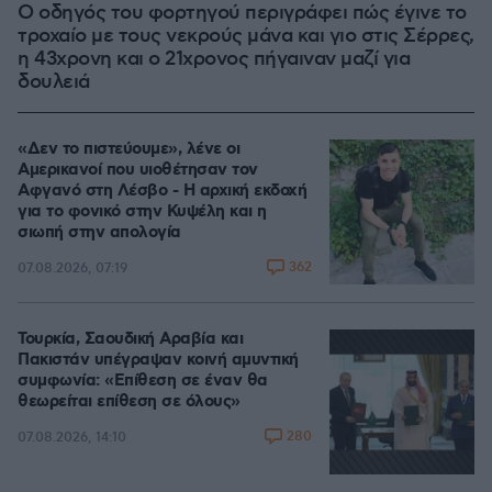
Ο οδηγός του φορτηγού περιγράφει πώς έγινε το
τροχαίο με τους νεκρούς μάνα και γιο στις Σέρρες,
η 43χρονη και ο 21χρονος πήγαιναν μαζί για
δουλειά
«Δεν το πιστεύουμε», λένε οι
Αμερικανοί που υιοθέτησαν τον
Αφγανό στη Λέσβο - Η αρχική εκδοχή
για το φονικό στην Κυψέλη και η
σιωπή στην απολογία
362
07.08.2026, 07:19
Τουρκία, Σαουδική Αραβία και
Πακιστάν υπέγραψαν κοινή αμυντική
συμφωνία: «Επίθεση σε έναν θα
θεωρείται επίθεση σε όλους»
280
07.08.2026, 14:10