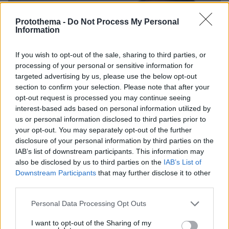
Protothema -
Do Not Process My Personal
Information
If you wish to opt-out of the sale, sharing to third parties, or
processing of your personal or sensitive information for
targeted advertising by us, please use the below opt-out
section to confirm your selection. Please note that after your
opt-out request is processed you may continue seeing
interest-based ads based on personal information utilized by
us or personal information disclosed to third parties prior to
your opt-out. You may separately opt-out of the further
disclosure of your personal information by third parties on the
IAB’s list of downstream participants. This information may
also be disclosed by us to third parties on the
IAB’s List of
Downstream Participants
that may further disclose it to other
third parties.
Please note that this website/app uses one or more Google
Personal Data Processing Opt Outs
07.06.2021, 09:09
services and may gather and store information including but
Πού ανεβαίνουν και πού πέφτουν οι αντικειμενικές - Τι
not limited to your visit or usage behaviour. You may click to
I want to opt-out of the Sharing of my
ανακοίνωσε ο Σταϊκούρας