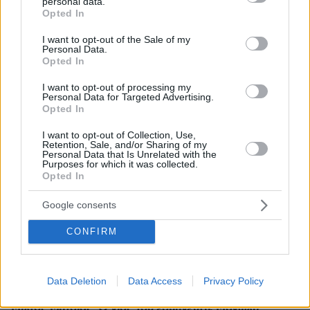
personal data.
grant or deny consent to Google and its third-party tags to
Opted In
use your data for below specified purposes in below Google
consent section.
I want to opt-out of the Sale of my
Personal Data.
ΡΟΗ ΕΙΔΗΣΕΩΝ
Opted In
Ειδήσεις
Δημοφιλή
Σχολιασμένα
I want to opt-out of processing my
Personal Data for Targeted Advertising.
Opted In
πριν 6 λεπτά
Οι αλλαγές στις λεωφορειακές γραμμές που θα
I want to opt-out of Collection, Use,
ισχύσουν με τη λειτουργία της επέκτασης του Μετρό
Retention, Sale, and/or Sharing of my
Personal Data that Is Unrelated with the
στην Καλαμαριά
Purposes for which it was collected.
Opted In
πριν 8 λεπτά
«Πόσα θέλεις για το κορίτσι;»: Τουρίστας στην Κρήτη
Google consents
ζητά... τιμή για ανήλικη που κάθεται αμέριμνη, τι
καταγγέλλει ο ιδιοκτήτης επιχείρησης
CONFIRM
πριν 13 λεπτά
Βανδάλισαν εκκλησάκι στον Σαρωνικό, προκάλεσαν
ζημιές και στο Ιερό, δείτε φωτογραφίες
Data Deletion
Data Access
Privacy Policy
πριν 16 λεπτά
Μίλτος Μητσιάς: Ο γιος του ερμηνευτή, Μανώλη