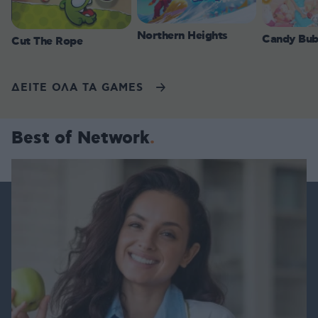
Northern Heights
Candy Bub
Cut The Rope
ΔΕΙΤΕ ΟΛΑ ΤΑ GAMES
Best of Network