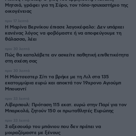
Μητσιά, γράφει για τη Σύρο, τον τόπο-ησυχαστήριο της
οικογένειας
πριν 17 λεπτά
Η Μαρίνα Βερνίκου έπιασε λαγοκέφαλο: Δεν υπάρχει
κανένας λόγος να φοβόμαστε ή να αποφεύγουμε τη
θάλασσα, λέει
πριν 30 λεπτά
Πώς θα καταλάβετε αν ασκείτε παθητική επιθετικότητα
στη σχέση σας
πριν 30 λεπτά
Η Μάντσεστερ Σίτι τα βρήκε με τη Λιλ στα 135
εκατομμύρια ευρώ και αποκτά τον 19χρονο Αγιούμπ
Μπουαντί
πριν 33 λεπτά
Λίβερπουλ: Πρόταση 115 εκατ. ευρώ στην Παρί για τον
Μπαρκολά, ζητούν 150 οι πρωταθλητές Ευρώπης
πριν 33 λεπτά
3 αξεσουάρ του μπάνιου που δεν πρέπει να
μοιραζόμαστε με ξένους