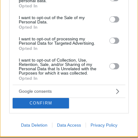
personal data.
grant or deny consent to Google and its third-party tags to
αγοράσουν σπίτι στην Αιγιάλεια,
Opted In
καταστράφηκε από την πυρκαγιά λίγο
use your data for below specified purposes in below Google
πριν μετακομίσουν, φωτογραφίες
consent section.
I want to opt-out of the Sale of my
Personal Data.
129
05.08.2026, 19:53
Opted In
I want to opt-out of processing my
Personal Data for Targeted Advertising.
Δείτε βίντεο: Υποψήφιος
Opted In
Δημοκρατικός σε παραλία της Χαβάης
προκαλεί βρίζοντας γυναίκες, πέφτει
I want to opt-out of Collection, Use,
ξερός από γροθιά
Retention, Sale, and/or Sharing of my
Personal Data that Is Unrelated with the
48
05.08.2026, 21:28
Purposes for which it was collected.
Opted In
Loaded
:
100.00%
Google consents
Στα decks της Μυκόνου: Οι διάσημοι
CONFIRM
dj, οι αμοιβές τους και οι sold out
ξέφρενες μέρες και νύχτες
88
05.08.2026, 15:21
Data Deletion
Data Access
Privacy Policy