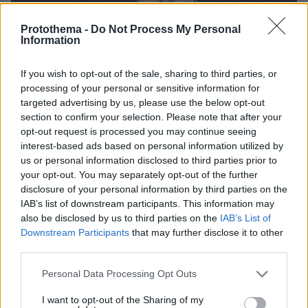
Protothema -
Do Not Process My Personal
Information
If you wish to opt-out of the sale, sharing to third parties, or
processing of your personal or sensitive information for
targeted advertising by us, please use the below opt-out
section to confirm your selection. Please note that after your
opt-out request is processed you may continue seeing
interest-based ads based on personal information utilized by
us or personal information disclosed to third parties prior to
your opt-out. You may separately opt-out of the further
disclosure of your personal information by third parties on the
IAB’s list of downstream participants. This information may
05.08.2026, 21:43
also be disclosed by us to third parties on the
IAB’s List of
Σερ Ντέμης Χασάμπης: Ποιος είναι ο Έλληνας
Downstream Participants
that may further disclose it to other
νέος «εγκέφαλος» του τμήματος AI της Google
third parties.
Please note that this website/app uses one or more Google
Personal Data Processing Opt Outs
services and may gather and store information including but
Ζευγάρι Βρετανών με 3 παιδιά
not limited to your visit or usage behaviour. You may click to
I want to opt-out of the Sharing of my
πούλησαν τα πάντα για να