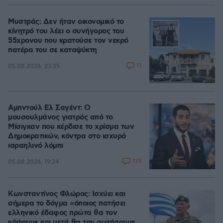
Μυστράς: Δεν ήταν οικονομικό το
κίνητρό του λέει ο συνήγορος του
55χρονου που κρατούσε τον νεκρό
πατέρα του σε καταψύκτη
11
05.08.2026, 23:35
Αμπντούλ Ελ Σαγέντ: Ο
μουσουλμάνος γιατρός από το
Μίσιγκαν που κέρδισε το χρίσμα των
Δημοκρατικών, κόντρα στο ισχυρό
ισραηλινό λόμπι
179
05.08.2026, 19:24
Κωνσταντίνος Φλώρος: Ισχύει και
σήμερα το δόγμα «όποιος πατήσει
ελληνικό έδαφος πρώτα θα τον
κάψουμε και μετά θα τον ρωτήσουμε