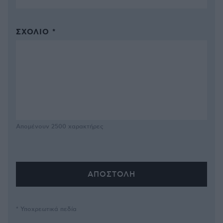
ΣΧΌΛΙΟ *
Απομένουν
2500
χαρακτήρες
* Υποχρεωτικά πεδία