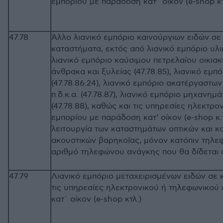
εμπορίου με παράδοση κατ΄ οίκον (e-sh
47.78
Άλλο λιανικό εμπόριο καινούργιων ειδών σε
καταστήματα, εκτός από λιανικό εμπόριο υλι
λιανικό εμπόριο καύσιμου πετρελαίου οικια
άνθρακα και ξυλείας (47.78.85), λιανικό εμπ
(47.78.86.24), λιανικό εμπόριο ακατέργαστω
π.δ.κ.α. (47.78.87), λιανικό εμπόριο μηχανημ
(47.78.88), καθώς και τις υπηρεσίες ηλεκτρ
εμπορίου με παράδοση κατ’ οίκον (e-shop κ.τ.
λειτουργία των καταστημάτων οπτικών και 
ακουστικών βαρηκοΐας, μόνον κατόπιν τηλεφ
αριθμό τηλεφώνου ανάγκης που θα δίδεται
47.79
Λιανικό εμπόριο μεταχειρισμένων ειδών σε 
τις υπηρεσίες ηλεκτρονικού ή τηλεφωνικού
κατ΄ οίκον (e-shop κτλ.)