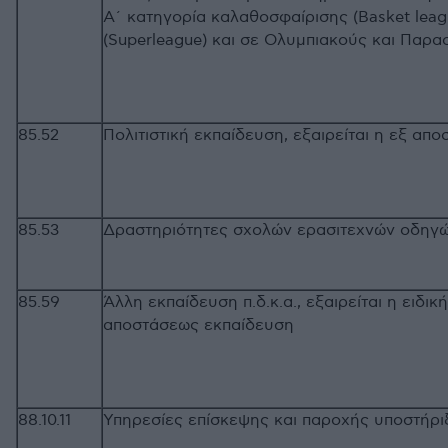
Α΄ κατηγορία καλαθοσφαίρισης (Basket lea
(Superleague) και σε Ολυμπιακούς και 
85.52
Πολιτιστική εκπαίδευση, εξαιρείται η ε
85.53
Δραστηριότητες σχολών ερασιτεχνών 
85.59
Άλλη εκπαίδευση π.δ.κ.α., εξαιρείται η ειδικ
αποστάσεως εκπαίδευση
88.10.11
Υπηρεσίες επίσκεψης και παροχής υποστήρι