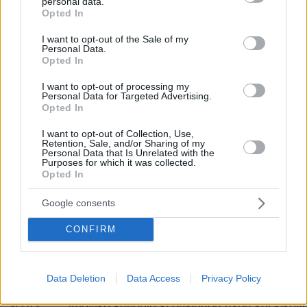
personal data.
grant or deny consent to Google and its third-party tags to
Opted In
shop κτλ.)
use your data for below specified purposes in below Google
consent section.
I want to opt-out of the Sale of my
47.41
Λιανικό εμπόριο ηλεκτρονικών υπολογιστών
Personal Data.
Opted In
υπολογιστών και λογισμικού σε εξειδικευμέ
εξαίρεση τις υπηρεσίες
I want to opt-out of processing my
Personal Data for Targeted Advertising.
Opted In
ηλεκτρονικού ή τηλεφωνικού εμπορίου με π
shop κτλ.)
I want to opt-out of Collection, Use,
Retention, Sale, and/or Sharing of my
Personal Data that Is Unrelated with the
47.42
Λιανικό εμπόριο τηλεπικοινωνιακού εξοπλισ
Purposes for which it was collected.
Opted In
καταστήματα, με εξαίρεση τις υπηρεσίες ηλ
εμπορίου με παράδοση κατ΄ οίκον (e-shop κτλ
Google consents
υπηρεσίες πληρωμής λογαριασμών, ανανέωσ
και
CONFIRM
αντικατάστασης κινητών συσκευών
Data Deletion
Data Access
Privacy Policy
47.43
Λιανικό εμπόριο εξοπλισμού ήχου και εικόν