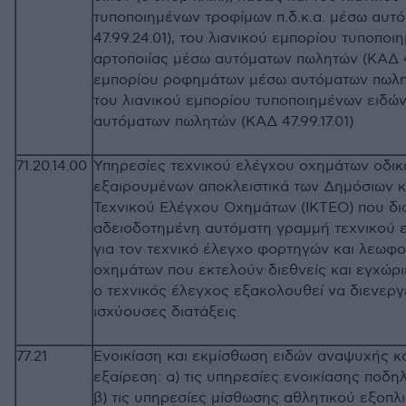
τυποποιημένων τροφίμων π.δ.κ.α. μέσω αυ
47.99.24.01), του λιανικού εμπορίου τυποπο
αρτοποιίας μέσω αυτόματων πωλητών (ΚΑΔ 47.
εμπορίου ροφημάτων μέσω αυτόματων πωλητώ
του λιανικού εμπορίου τυποποιημένων ειδώ
αυτόματων πωλητών (ΚΑΔ 47.99.17.01)
71.20.14.00
Υπηρεσίες τεχνικού ελέγχου οχημάτων οδι
εξαιρουμένων αποκλειστικά των Δημόσιων κ
Τεχνικού Ελέγχου Οχημάτων (ΙΚΤΕΟ) που δι
αδειοδοτημένη αυτόματη γραμμή τεχνικού
για τον τεχνικό έλεγχο φορτηγών και λεωφ
οχημάτων που εκτελούν διεθνείς και εγχώρ
ο τεχνικός έλεγχος εξακολουθεί να διενεργ
ισχύουσες διατάξεις
77.21
Ενοικίαση και εκμίσθωση ειδών αναψυχής κα
εξαίρεση: α) τις υπηρεσίες ενοικίασης ποδηλ
β) τις υπηρεσίες μίσθωσης αθλητικού εξοπλ