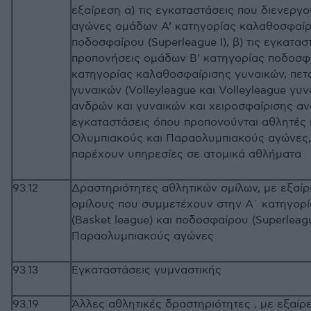
εξαίρεση α) τις εγκαταστάσεις που διενεργο
αγώνες ομάδων Α’ κατηγορίας καλαθοσφαίρισ
ποδοσφαίρου (Superleague Ι), β) τις εγκατα
προπονήσεις ομάδων Β’ κατηγορίας ποδοσφαί
κατηγορίας καλαθοσφαίρισης γυναικών, πετ
γυναικών (Volleyleague και Volleyleague γυ
ανδρών και γυναικών και χειροσφαίρισης αν
εγκαταστάσεις όπου προπονούνται αθλητές
Ολυμπιακούς και Παραολυμπιακούς αγώνες,
παρέχουν υπηρεσίες σε ατομικά αθλήματα
93.12
Δραστηριότητες αθλητικών ομίλων, με εξαί
ομίλους που συμμετέχουν στην Α΄ κατηγορ
(Basket league) και ποδοσφαίρου (Superleag
Παραολυμπιακούς αγώνες
93.13
Εγκαταστάσεις γυμναστικής
93.19
Άλλες αθλητικές δραστηριότητες , με εξαίρ