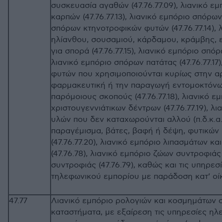
συσκευασία αγαθών (47.76.77.09), λιανικό ε
καρπών (47.76.77.13), λιανικό εμπόριο σπόρω
σπόρων κτηνοτροφικών φυτών (47.76.77.14), 
ηλίανθου, σουσαμιού, κάρδαμου, κράμβης, ε
για σπορά (47.76.77.15), λιανικό εμπόριο σπόρ
λιανικό εμπόριο σπόρων πατάτας (47.76.77.17
φυτών που χρησιμοποιούνται κυρίως στην αρ
φαρμακευτική ή την παραγωγή εντομοκτόνω
παρόμοιους σκοπούς (47.76.77.18), λιανικό ε
χριστουγεννιάτικων δέντρων (47.76.77.19), λ
υλών που δεν καταχωρούνται αλλού (π.δ.κ.α.
παραγέμισμα, βάτες, βαφή ή δέψη, φυτικών π
(47.76.77.20), λιανικό εμπόριο λιπασμάτων κ
(47.76.78), λιανικό εμπόριο ζώων συντροφιά
συντροφιάς (47.76.79), καθώς και τις υπηρεσ
τηλεφωνικού εμπορίου με παράδοση κατ’ οίκο
47.77
Λιανικό εμπόριο ρολογιών και κοσμημάτων 
καταστήματα, με εξαίρεση τις υπηρεσίες ηλ