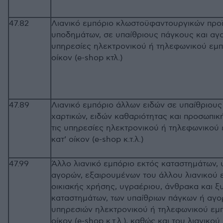
47.82
Λιανικό εμπόριο κλωστοϋφαντουργικών προϊ
υποδημάτων, σε υπαίθριους πάγκους και αγο
υπηρεσίες ηλεκτρονικού ή τηλεφωνικού εμ
οίκον (e-shop κτλ.)
47.89
Λιανικό εμπόριο άλλων ειδών σε υπαίθριους
χαρτικών, ειδών καθαριότητας και προσωπικ
τις υπηρεσίες ηλεκτρονικού ή τηλεφωνικού
κατ’ οίκον (e-shop κ.τ.λ.)
47.99
Άλλο λιανικό εμπόριο εκτός καταστημάτων, 
αγορών, εξαιρουμένων του άλλου λιανικού 
οικιακής χρήσης, υγραέριου, άνθρακα και ξ
καταστημάτων, των υπαίθριων πάγκων ή αγορ
υπηρεσιών ηλεκτρονικού ή τηλεφωνικού εμ
οίκον (e-shop κ.τ.λ.), καθώς και του λιανικο