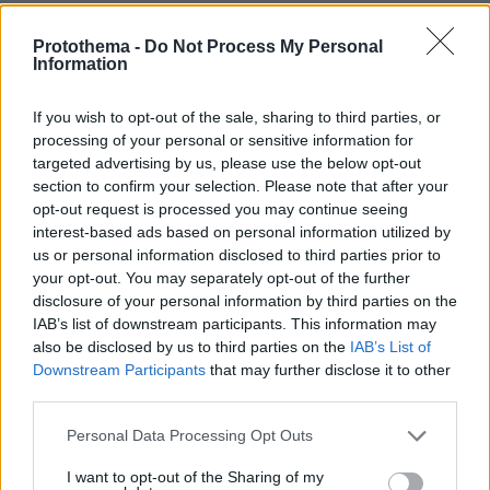
Protothema -
Do Not Process My Personal
ΠΑΡΑΡΤΗΜΑ ΙΙ: ΠΙΝΑΚΑΣ ΚΩΔΙΚΩΝ ΑΡΙΘΜΩΝ
Information
ΔΡΑΣΤΗΡΙΟΤΗΤΑΣ ΠΟΥ ΕΠΑΝΑΛΕΙΤΟΥΡΓΟΥΝ ΚΑΙ
ΠΛΗΤΤΟΝΤΑΙ ΣΕ ΟΛΗ ΤΗΝ ΕΠΙΚΡΑΤΕΙΑ
If you wish to opt-out of the sale, sharing to third parties, or
processing of your personal or sensitive information for
(από 18/1/2021 έως 25/1/2021)
targeted advertising by us, please use the below opt-out
section to confirm your selection. Please note that after your
opt-out request is processed you may continue seeing
interest-based ads based on personal information utilized by
us or personal information disclosed to third parties prior to
your opt-out. You may separately opt-out of the further
disclosure of your personal information by third parties on the
IAB’s list of downstream participants. This information may
also be disclosed by us to third parties on the
IAB’s List of
ΚΑΔ
ΚΛΑΔΟΣ
Downstream Participants
that may further disclose it to other
third parties.
47.19
Άλλο λιανικό εμπόριο σε μη εξειδικευμένα 
Please note that this website/app uses one or more Google
Personal Data Processing Opt Outs
Εκμετάλλευση καταστήματος ψιλικών ειδών γεν
services and may gather and store information including but
Εκμετάλλευση περίπτερου (47.19.10.02), καθώ
not limited to your visit or usage behaviour. You may click to
I want to opt-out of the Sharing of my
ηλεκτρονικού ή τηλεφωνικού εμπορίου με π