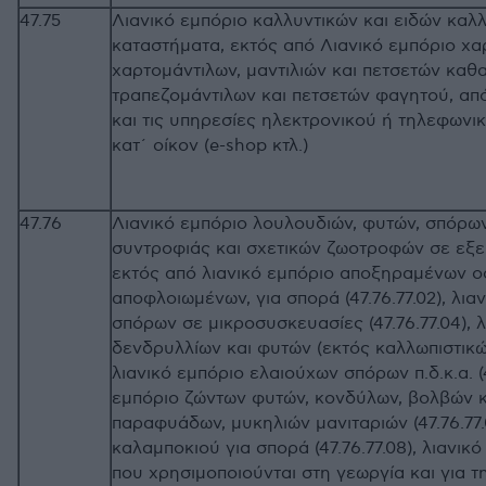
47.75
Λιανικό εμπόριο καλλυντικών και ειδών καλ
καταστήματα, εκτός από Λιανικό εμπόριο χαρ
χαρτομάντιλων, μαντιλιών και πετσετών κα
τραπεζομάντιλων και πετσετών φαγητού, από 
και τις υπηρεσίες ηλεκτρονικού ή τηλεφων
κατ΄ οίκον (e-shop κτλ.)
47.76
Λιανικό εμπόριο λουλουδιών, φυτών, σπόρων
συντροφιάς και σχετικών ζωοτροφών σε εξε
εκτός από λιανικό εμπόριο αποξηραμένων ο
αποφλοιωμένων, για σπορά (47.76.77.02), λι
σπόρων σε μικροσυσκευασίες (47.76.77.04), 
δενδρυλλίων και φυτών (εκτός καλλωπιστικών
λιανικό εμπόριο ελαιούχων σπόρων π.δ.κ.α. (4
εμπόριο ζώντων φυτών, κονδύλων, βολβών κ
παραφυάδων, μυκηλιών μανιταριών (47.76.77.0
καλαμποκιού για σπορά (47.76.77.08), λιανικ
που χρησιμοποιούνται στη γεωργία και για τ