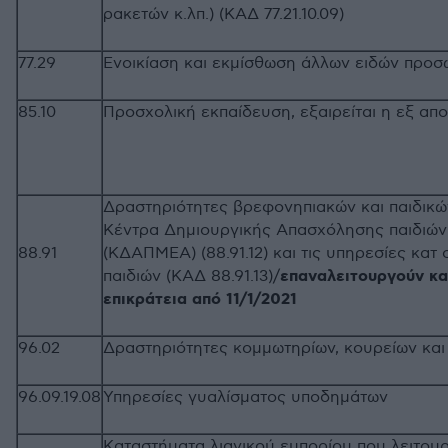
ρακετών κ.λπ.) (ΚΑΔ 77.21.10.09)
77.29
Ενοικίαση και εκμίσθωση άλλων ειδών προσ
85.10
Προσχολική εκπαίδευση, εξαιρείται η ε
Δραστηριότητες βρεφονηπιακών και παιδικώ
Κέντρα Δημιουργικής Απασχόλησης παιδιών
88.91
(ΚΔΑΠΜΕΑ) (88.91.12) και τις υπηρεσίες κατ
επαναλειτουργούν και
παιδιών (ΚΑΔ 88.91.13)/
επικράτεια από 11/1/2021
96.02
Δραστηριότητες κομμωτηρίων, κουρείων και
96.09.19.08
Υπηρεσίες γυαλίσματος υποδημάτων
Καταστήματα λιανικού εμπορίου που λειτου