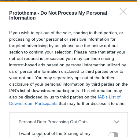
08.08.2026, 18:48
Εγκαταλείπει το κόμμα Καρυστιανού και ο
Protothema -
Do Not Process My Personal
επιχειρηματίας Νίκος Μπρουτζάκης: Καταγγέλλει
Information
κλειστή κάστα, «λένε προδότες και πληρωμένους
όσους αποχωρούν»
If you wish to opt-out of the sale, sharing to third parties, or
processing of your personal or sensitive information for
targeted advertising by us, please use the below opt-out
section to confirm your selection. Please note that after your
opt-out request is processed you may continue seeing
interest-based ads based on personal information utilized by
us or personal information disclosed to third parties prior to
your opt-out. You may separately opt-out of the further
disclosure of your personal information by third parties on the
IAB’s list of downstream participants. This information may
also be disclosed by us to third parties on the
IAB’s List of
Downstream Participants
that may further disclose it to other
third parties.
Please note that this website/app uses one or more Google
Personal Data Processing Opt Outs
services and may gather and store information including but
not limited to your visit or usage behaviour. You may click to
I want to opt-out of the Sharing of my