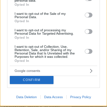
personal data.
grant or deny consent to Google and its third-party tags to
Opted In
use your data for below specified purposes in below Google
consent section.
I want to opt-out of the Sale of my
Personal Data.
Opted In
I want to opt-out of processing my
08.08.2026, 18:08
Personal Data for Targeted Advertising.
Μυστήριο 3.500 ετών στη Σαντορίνη: Ο 15χρονος
Opted In
που δεν πρόλαβε να ξεφύγει από το τσουνάμι
μπορεί ν' αλλάξει τη χρονολογία της μεγάλης
I want to opt-out of Collection, Use,
Retention, Sale, and/or Sharing of my
έκρηξης
Personal Data that Is Unrelated with the
Purposes for which it was collected.
Opted In
Σοβαρό τροχαίο από αναστροφή ΙΧ
στην Αθηνών-Σουνίου: Συγκρούστηκε
Google consents
με μηχανή της ΔΙΑΣ, δύο αστυνομικοί
τραυματίες, βίντεο
CONFIRM
102
08.08.2026, 23:07
Loaded
:
Data Deletion
Data Access
Privacy Policy
100.00%
Οι «Πράσινες Μπότες»: 30 χρόνια