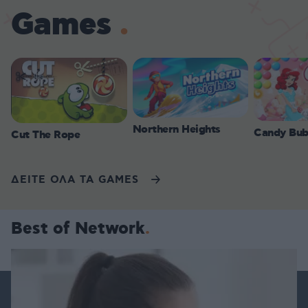
Games
Northern Heights
Candy Bub
Cut The Rope
ΔΕΙΤΕ ΟΛΑ ΤΑ GAMES
Best of Network