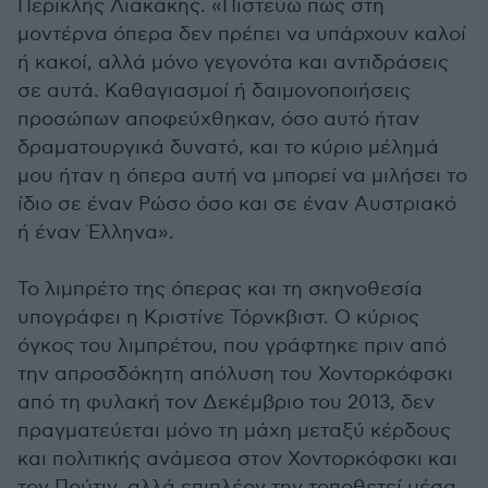
Περικλής Λιακάκης. «Πιστεύω πως στη
μοντέρνα όπερα δεν πρέπει να υπάρχουν καλοί
ή κακοί, αλλά μόνο γεγονότα και αντιδράσεις
σε αυτά. Καθαγιασμοί ή δαιμονοποιήσεις
προσώπων αποφεύχθηκαν, όσο αυτό ήταν
δραματουργικά δυνατό, και το κύριο μέλημά
μου ήταν η όπερα αυτή να μπορεί να μιλήσει το
ίδιο σε έναν Ρώσο όσο και σε έναν Αυστριακό
ή έναν Έλληνα».
Το λιμπρέτο της όπερας και τη σκηνοθεσία
υπογράφει η Κριστίνε Τόρνκβιστ. Ο κύριος
όγκος του λιμπρέτου, που γράφτηκε πριν από
την απροσδόκητη απόλυση του Χοντορκόφσκι
από τη φυλακή τον Δεκέμβριο του 2013, δεν
πραγματεύεται μόνο τη μάχη μεταξύ κέρδους
και πολιτικής ανάμεσα στον Χοντορκόφσκι και
τον Πούτιν, αλλά επιπλέον την τοποθετεί μέσα