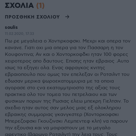
ΣΧΟΛΙΑ
(1)
ΠΡΟΣΘΗΚΗ ΣΧΟΛΙΟΥ
soulis
11.02.2020, 17:33
Πω ρε μεγαλεια ο Χοντιρκοφσκι. Μεχρι και οπερα τον
κανανε. Γιατι οχι μια οπερα για τον Πασσαρη η τον
Κουφοντινα; Αν και ο Χοντορκοφδκι ηταν 100 φορες
χειροτερος απο δαυτους. Επισης ηταν εβραιος .Αυτο
ισως τα εξηγει ολα. Ενας αφραγκος κνιτης
εβραιοπουλο που ομως τον επελεξαν οι Ροτσιλντ του
εδωσαν μερικα ψωροεκατομμυρια με τα οποια
αγορασε στο ςνα εκατομμτριοστο της αξιας τους
πρακτικα ολο τον τομεα του πετρελαιου και των
φυσικων πορων της Ρωσιας ελεω μπεκρη Γιελτσιν. Το
σχεδιο ηταν αυτος σαν μελος μιας εξ ολοκληρου
εβραικης συμμοριας γκανγκστερ (Χοντορκοφσκι
Μπερεζοφσκι Γκουζινσκι Λεμπεντεφ κλπ) να παρουν
την εξουσια και να μοιραστουν με το μεγαλο
αφεντικο (βαρωνο Ροτσιλντ) την λεια τους. Τους