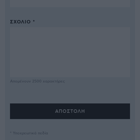
ΣΧΌΛΙΟ *
Απομένουν
2500
χαρακτήρες
* Υποχρεωτικά πεδία