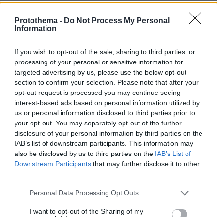
Παρακολούθησα τη δημόσια αλληλογραφία
του με την Λιουντμίλα Ουλίτσκαγια και τα
Protothema -
Do Not Process My Personal
Information
υπόλοιπα γραπτά του ενόσω κρατούνταν.
Εντυπωσιάστηκα από το ευγενικό και
If you wish to opt-out of the sale, sharing to third parties, or
προσεκτικό ύφος των επιστολών του – οι
processing of your personal or sensitive information for
επιστολές δείχνουν έναν άνθρωπο που
targeted advertising by us, please use the below opt-out
section to confirm your selection. Please note that after your
αναγνωρίζει τα λάθη του. Είκοσι χρόνια
opt-out request is processed you may continue seeing
ανεξέλεγκτου καπιταλισμού και
interest-based ads based on personal information utilized by
φιλελευθερισμού είχαν καταστρέψει την
us or personal information disclosed to third parties prior to
κοινωνία των πολιτών και είχαν δηλητηριάσει
your opt-out. You may separately opt-out of the further
disclosure of your personal information by third parties on the
τα πηγάδια. Μετανόησε, κάνει σκέψεις για το
IAB’s list of downstream participants. This information may
μέλλον. Μια δυνατή και ανοιχτή κοινωνία των
also be disclosed by us to third parties on the
IAB’s List of
πολιτών (με καθαρά πηγάδια) είναι ο
Downstream Participants
that may further disclose it to other
μεγαλύτερος πλούτος και η μεγαλύτερη
third parties.
δύναμη μιας χώρας και ο μόνος τρόπος να
Please note that this website/app uses one or more Google
Personal Data Processing Opt Outs
εγγυηθεί κανείς την ασφάλεια.
services and may gather and store information including but
not limited to your visit or usage behaviour. You may click to
I want to opt-out of the Sharing of my