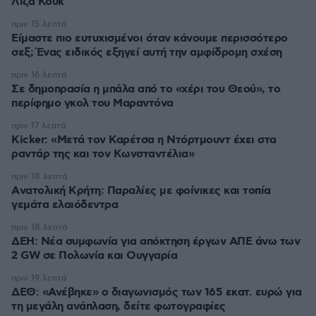
Λίζα Κουκ
πριν 15 λεπτά
Είμαστε πιο ευτυχισμένοι όταν κάνουμε περισσότερο
σεξ; Ένας ειδικός εξηγεί αυτή την αμφίδρομη σχέση
πριν 16 λεπτά
Σε δημοπρασία η μπάλα από το «χέρι του Θεού», το
περίφημο γκολ του Μαραντόνα
πριν 17 λεπτά
Kicker: «Μετά τον Καρέτσα η Ντόρτμουντ έχει στα
ραντάρ της και τον Κωνσταντέλια»
πριν 18 λεπτά
Aνατολική Κρήτη: Παραλίες με φοίνικες και τοπία
γεμάτα ελαιόδεντρα
πριν 18 λεπτά
ΔΕΗ: Νέα συμφωνία για απόκτηση έργων ΑΠΕ άνω των
2 GW σε Πολωνία και Ουγγαρία
πριν 19 λεπτά
ΔΕΘ: «Ανέβηκε» ο διαγωνισμός των 165 εκατ. ευρώ για
τη μεγάλη ανάπλαση, δείτε φωτογραφίες