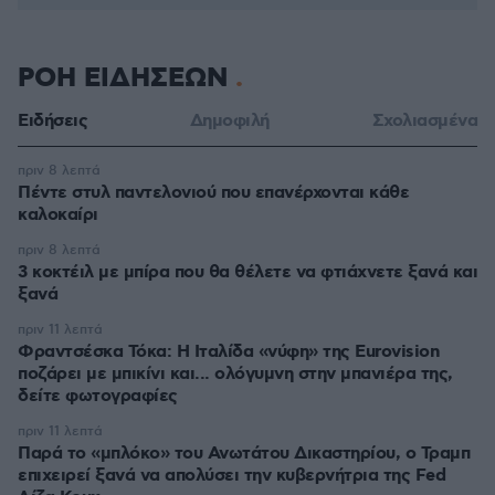
ΡΟΗ ΕΙΔΗΣΕΩΝ
Ειδήσεις
Δημοφιλή
Σχολιασμένα
πριν 8 λεπτά
Πέντε στυλ παντελονιού που επανέρχονται κάθε
καλοκαίρι
πριν 8 λεπτά
3 κοκτέιλ με μπίρα που θα θέλετε να φτιάχνετε ξανά και
ξανά
πριν 11 λεπτά
Φραντσέσκα Τόκα: Η Ιταλίδα «νύφη» της Eurovision
ποζάρει με μπικίνι και... ολόγυμνη στην μπανιέρα της,
δείτε φωτογραφίες
πριν 11 λεπτά
Παρά το «μπλόκο» του Ανωτάτου Δικαστηρίου, ο Τραμπ
επιχειρεί ξανά να απολύσει την κυβερνήτρια της Fed