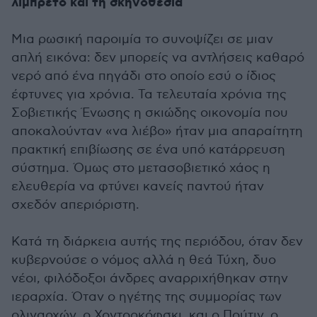
λιμπρέτο και τη σκηνοθεσία
Μια ρωσική παροιμία το συνοψίζει σε μιαν
απλή εικόνα: δεν μπορείς να αντλήσεις καθαρό
νερό από ένα πηγάδι στο οποίο εσύ ο ίδιος
έφτυνες για χρόνια. Τα τελευταία χρόνια της
Σοβιετικής Ένωσης η σκιώδης οικονομία που
αποκαλούνταν «να λιέβο» ήταν μια απαραίτητη
πρακτική επιβίωσης σε ένα υπό κατάρρευση
σύστημα. Όμως στο μετασοβιετικό χάος η
ελευθερία να φτύνει κανείς παντού ήταν
σχεδόν απεριόριστη.
Κατά τη διάρκεια αυτής της περιόδου, όταν δεν
κυβερνούσε ο νόμος αλλά η θεά Τύχη, δυο
νέοι, φιλόδοξοι άνδρες αναρριχήθηκαν στην
ιεραρχία. Όταν ο ηγέτης της συμμορίας των
ολιγαρχών, ο Χοντορκόφσκι, και ο Πούτιν, ο