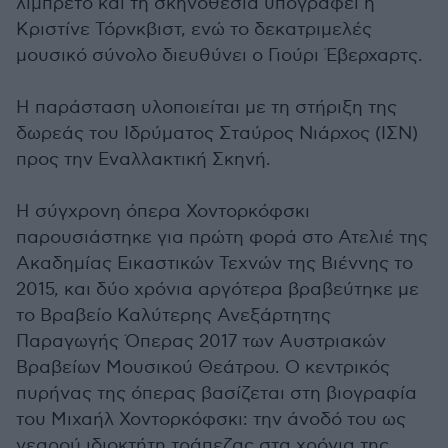
λιμπρέτο και τη σκηνοθεσία υπογράφει η
Κριστίνε Τόρνκβιστ, ενώ το δεκατριμελές
μουσικό σύνολο διευθύνει ο Γιούρι Έβερχαρτς.
Η παράσταση υλοποιείται με τη στήριξη της
δωρεάς του Ιδρύματος Σταύρος Νιάρχος (ΙΣΝ)
προς την Εναλλακτική Σκηνή.
Η σύγχρονη όπερα Χοντορκόφσκι
παρουσιάστηκε για πρώτη φορά στο Ατελιέ της
Ακαδημίας Εικαστικών Τεχνών της Βιέννης το
2015, και δύο χρόνια αργότερα βραβεύτηκε με
το Βραβείο Καλύτερης Ανεξάρτητης
Παραγωγής Όπερας 2017 των Αυστριακών
Βραβείων Μουσικού Θεάτρου. Ο κεντρικός
πυρήνας της όπερας βασίζεται στη βιογραφία
του Μιχαήλ Χοντορκόφσκι: την άνοδό του ως
νεαρού ιδιοκτήτη τράπεζας στα χρόνια της