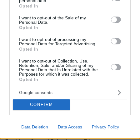
personal data.
grant or deny consent to Google and its third-party tags to
Η δημοκρατία δεν έπεται ποτέ μιας
Opted In
use your data for below specified purposes in below Google
επανάστασης. Οι επαναστατικές δυνάμεις
consent section.
I want to opt-out of the Sale of my
είναι πολύ ακατέργαστες για κάτι τόσο
Personal Data.
εύθραυστο. Η εξισορρόπηση της δημοκρατίας
Opted In
είναι μια μακρά και κοπιώδης διαδικασία – μια
I want to opt-out of processing my
εξαντλητική και ατελείωτη διαδικασία λαθών,
Personal Data for Targeted Advertising.
Opted In
αναθεώρησης και υποχωρήσεων. Η ανάγκη να
αναλογιστούμε την ιστορία και να μάθουμε
I want to opt-out of Collection, Use,
Retention, Sale, and/or Sharing of my
από αυτήν δεν υπάρχει μόνο στη Ρωσία αλλά
Personal Data that Is Unrelated with the
Purposes for which it was collected.
παντού.
Opted In
Σύνοψη του έργου
Google consents
CONFIRM
Μετά την πτώση του κομμουνισμού, ξαφνικά
αλλάζουν τα πάντα. Μέσα στη δίνη της
πολιτικής αναταραχής, ο νεαρός Πούτιν χάνει
Data Deletion
Data Access
Privacy Policy
την ασφαλή θέση του ως αξιωματούχος της Κα