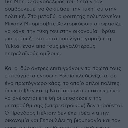
Γκε Μπε. Ο συνάδελφός του Σέτσιν τον
συμβουλεύει να δοκιμάσει την τύχη του στην
πολιτική. Στο μεταξύ, ο φοιτητής πολυτεχνείου
Μιχαήλ Μπορίσοβιτς Χοντορκόφσκι αποφασίζει
να κάνει την τύχη του στην οικονομία· ιδρύει
μια τράπεζα και μετά από λίγο αγοράζει τη
Yukos, έναν από τους μεγαλύτερους
πετρελαϊκούς ομίλους.
Και οι δύο άντρες επιτυγχάνουν τα πρώτα τους
επιτεύγματα ενόσω η Ρωσία κλυδωνίζεται σε
ένα πρωτόγνωρο χάος, το οποίο απλοί πολίτες
όπως ο Ιβάν και η Νατάσα είναι υποχρεωμένοι
να ανέχονται επειδή οι υποσχέσεις της
μεταρρύθμισης («περεστρόικα») δεν τηρούνται.
Ο Πρόεδρος Γιέλτσιν δεν έχει ιδέα για την
οικονομία και ξεπουλάει τη βιομηχανία και τον
ορυκτό πλούτο της Ρωσίας σε τυχοδιώκτες