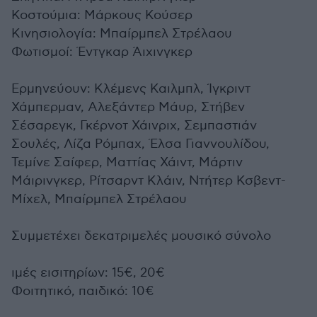
Κοστούμια: Μάρκους Κούσερ
Κινησιολογία: Μπαίρμπελ Στρέλαου
Φωτισμοί: Έντγκαρ Άιχινγκερ
Ερμηνεύουν: Κλέμενς Καιλμπλ, Ίγκριντ
Χάμπερμαν, Αλεξάντερ Μάυρ, Στήβεν
Σέσαρεγκ, Γκέρνοτ Χάινριχ, Σεμπαστιάν
Σουλές, Λίζα Ρόμπαχ, Έλσα Γιαννουλίδου,
Τεμίνε Σαίφερ, Ματτίας Χάιντ, Μάρτιν
Μάιρινγκερ, Ρίτσαρντ Κλάιν, Ντήτερ Κσβεντ-
Μίχελ, Μπαίρμπελ Στρέλαου
Συμμετέχει δεκατριμελές μουσικό σύνολο
ιμές εισιτηρίων: 15€, 20€
Φοιτητικό, παιδικό: 10€