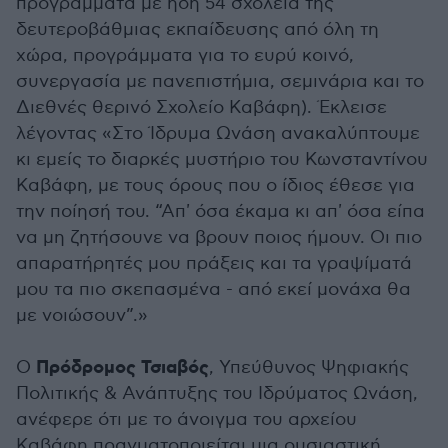
προγράμματα με ήδη 54 σχολεία της
δευτεροβάθμιας εκπαίδευσης από όλη τη
χώρα, προγράμματα για το ευρύ κοινό,
συνεργασία με πανεπιστήμια, σεμινάρια και το
Διεθνές θερινό Σχολείο Καβάφη). Έκλεισε
λέγοντας «Στο Ίδρυμα Ωνάση ανακαλύπτουμε
κι εμείς το διαρκές μυστήριο του Κωνσταντίνου
Καβάφη, με τους όρους που ο ίδιος έθεσε για
την ποίησή του. “Απ' όσα έκαμα κι απ' όσα είπα
να μη ζητήσουνε να βρουν ποιος ήμουν. Οι πιο
απαρατήρητές μου πράξεις και τα γραψίματά
μου τα πιο σκεπασμένα - από εκεί μονάχα θα
με νοιώσουν”.»
Πρόδρομος Τσιαβός
Ο
, Υπεύθυνος Ψηφιακής
Πολιτικής & Ανάπτυξης του Ιδρύματος Ωνάση,
ανέφερε ότι με το άνοιγμα του αρχείου
Καβάφη πραγματοποιείται μια ουσιαστική