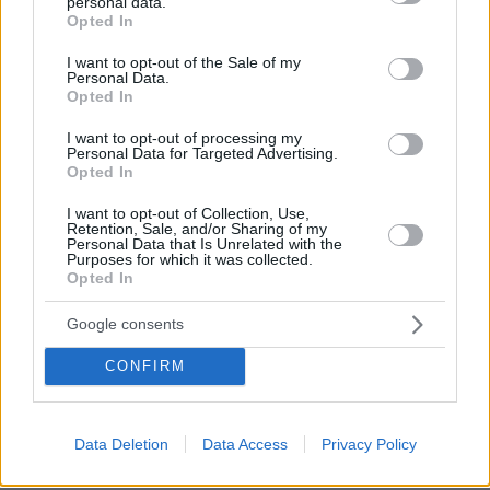
personal data.
grant or deny consent to Google and its third-party tags to
Κράτους, Προϊσταμένη του Τμήματος
Opted In
use your data for below specified purposes in below Google
Βιβλιοθήκης & Αναγνωστηρίου στα Γενικά
consent section.
I want to opt-out of the Sale of my
Αρχεία του Κράτους μίλησε για την
Personal Data.
Opted In
αρχειονομική προσέγγιση του υλικού του
αρχείου Καβάφη που «αποτελεί μοναδική
I want to opt-out of processing my
Personal Data for Targeted Advertising.
περίπτωση λογοτεχνικού αρχείου ως προς την
Opted In
πληρότητά του. Άλλωστε, ο ίδιος ο ποιητής
I want to opt-out of Collection, Use,
φρόντιζε συστηματικά να συγκεντρώνει και να
Retention, Sale, and/or Sharing of my
Personal Data that Is Unrelated with the
αρχειοθετεί το έργο του, παραδίδοντας ένα
Purposes for which it was collected.
σύνολο χωρίς μεγάλες φυσικές διασπάσεις και
Opted In
ανακολουθίες.» Εξήγησε τη μεθοδολογία
Google consents
ταξινόμησης των τεκμηρίων και τη δημιουργία
νέου ευρετηρίου και υπογράμμισε πως «Η
CONFIRM
επεξεργασία του αρχειακού υλικού
υλοποιήθηκε με τρόπο ώστε να ανταποκρίνεται
στο περιβάλλον ενός ηλεκτρονικού
Data Deletion
Data Access
Privacy Policy
αναγνωστηρίου. Η ψηφιακή αναπαραγωγή των