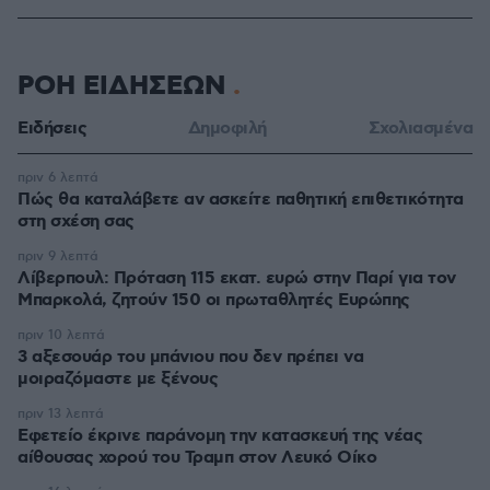
ΡΟΗ ΕΙΔΗΣΕΩΝ
Ειδήσεις
Δημοφιλή
Σχολιασμένα
πριν 6 λεπτά
Πώς θα καταλάβετε αν ασκείτε παθητική επιθετικότητα
στη σχέση σας
πριν 9 λεπτά
Λίβερπουλ: Πρόταση 115 εκατ. ευρώ στην Παρί για τον
Μπαρκολά, ζητούν 150 οι πρωταθλητές Ευρώπης
πριν 10 λεπτά
3 αξεσουάρ του μπάνιου που δεν πρέπει να
μοιραζόμαστε με ξένους
πριν 13 λεπτά
Εφετείο έκρινε παράνομη την κατασκευή της νέας
αίθουσας χορού του Τραμπ στον Λευκό Οίκο