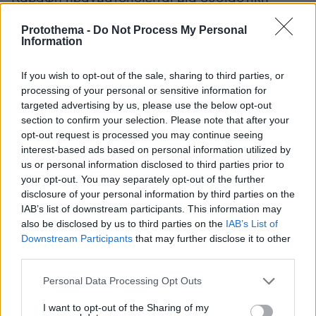
συνεισφορά στα ψηφιακά και πολιτιστικά κοινά
Protothema -
Do Not Process My Personal
(commons): «Με τις άδειες Creative Commons,
Information
o οποιοσδήποτε μπορεί να μεταφορτώσει (δλδ
να κατεβάσει), να διανείμει, να αντιγράψει, και
If you wish to opt-out of the sale, sharing to third parties, or
να διαθέσει το τεκμήριο στο κοινό. Αντίστοιχα,
processing of your personal or sensitive information for
targeted advertising by us, please use the below opt-out
να το τροποποιήσει, να το βελτιώσει ή να το
section to confirm your selection. Please note that after your
προσθέσει σε άλλη καλλιτεχνική σύνθεση,
opt-out request is processed you may continue seeing
κάνοντας πάντα αναφορά στον αδειοδότη
interest-based ads based on personal information utilized by
(δικαιούχο) και τον δημιουργό και διαθέτοντάς
us or personal information disclosed to third parties prior to
your opt-out. You may separately opt-out of the further
το τεκμήριο με τους ίδιους όρους και
disclosure of your personal information by third parties on the
προϋποθέσεις. Εφόσον τηρούνται αυτές οι
IAB’s list of downstream participants. This information may
προϋποθέσεις, η αξία του αρχείου αυξάνει και
also be disclosed by us to third parties on the
IAB’s List of
δεν απομειώνεται από την αναπαραγωγή και
Downstream Participants
that may further disclose it to other
third parties.
την διάδοση των τεκμηρίων.»
Please note that this website/app uses one or more Google
Personal Data Processing Opt Outs
Αμαλία Παππά
H
, Αρχειονόμος, Αναπληρώτρια
services and may gather and store information including but
not limited to your visit or usage behaviour. You may click to
I want to opt-out of the Sharing of my
Διευθύντρια των Γενικών Αρχείων του