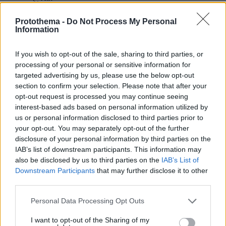
15.05.2026, 15:08
Αυτό σου έμεινε απ όλο το βιβλίο ή την ταινία?
Protothema -
Do Not Process My Personal
Information
Επειδή θα είσαι στεριανός/στεριανή
προφανώς,στα ναυτικά νησιά
Άνδρος,Χίος,Ψαρά, Οινούσσες κτλπ , δεν είναι
If you wish to opt-out of the sale, sharing to third parties, or
processing of your personal or sensitive information for
το χρήμα το πρώτο γιατί τα σπίτια της νύφης
targeted advertising by us, please use the below opt-out
έχουν ήδη χρήμα, είναι ο βαθμός του
section to confirm your selection. Please note that after your
Πλοιάρχου ή του Μηχανικού ο οποίος είχε και
opt-out request is processed you may continue seeing
το ανάλογο χρήμα.Διάβασε πάλι το βιβλίο ή
interest-based ads based on personal information utilized by
δες την ταινία η μάνα δεν αρνήτε τον γαμπρό
us or personal information disclosed to third parties prior to
λόγω χρήματος αλλά λόγω βαθμού γιατί είναι
your opt-out. You may separately opt-out of the further
Υποπλοίαρχος και τις έχουν κάνει προξενιό
disclosure of your personal information by third parties on the
Πλοίαρχο. Ακόμα και σήμερα σ αυτά τα νησιά,
IAB’s list of downstream participants. This information may
ειδικά στα μικρότερα, και επιστημών να είσαι
also be disclosed by us to third parties on the
IAB’s List of
αν δεν είσαι Πλοίαρχος ή Μηχανικός δεν είσαι
Downstream Participants
that may further disclose it to other
κάτι για την τοπική κοινωνία. Γιατί όπως λέει κ η
third parties.
μάνα "ζωή χωρίς παρά , ζωή χωρίς χαρά
".Δύσκολο να μπεις στο πνεύμα αν δεν είσαι
Please note that this website/app uses one or more Google
Personal Data Processing Opt Outs
απο ναυτικό νησί όπως και εμείς δεν μπορούμε
services and may gather and store information including but
not limited to your visit or usage behaviour. You may click to
I want to opt-out of the Sharing of my
να μπούμε στο πνεύμα της στεριάς.