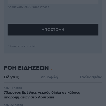
Απομένουν
2500
χαρακτήρες
* Υποχρεωτικά πεδία
ΡΟΗ ΕΙΔΗΣΕΩΝ
Ειδήσεις
Δημοφιλή
Σχολιασμένα
πριν 11 λεπτά
75χρονος βρέθηκε νεκρός δίπλα σε κάδους
απορριμμάτων στο Λουτράκι
πριν 22 λεπτά