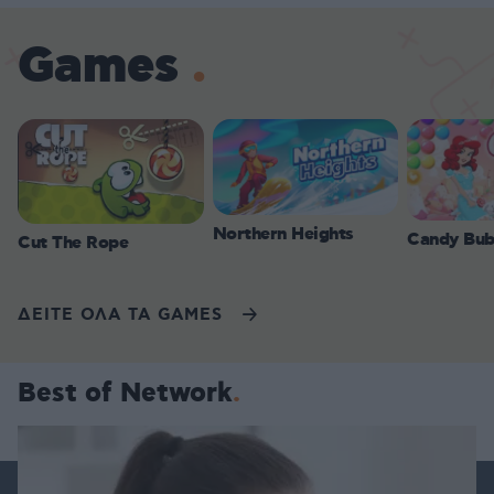
Games
Northern Heights
Candy Bub
Cut The Rope
ΔΕΙΤΕ ΟΛΑ ΤΑ GAMES
Best of Network