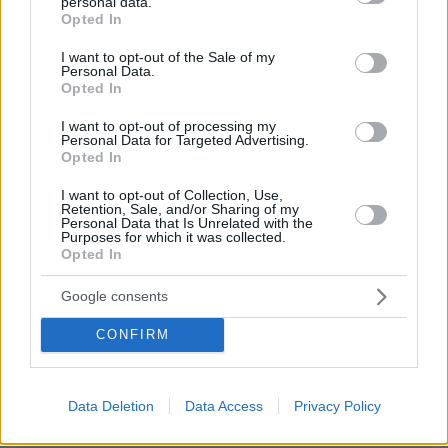
personal data.
grant or deny consent to Google and its third-party tags to
ΑΠΑΝΤΗΣΗ
Opted In
use your data for below specified purposes in below Google
consent section.
I want to opt-out of the Sale of my
Personal Data.
Opted In
Grecko.Site
I want to opt-out of processing my
Personal Data for Targeted Advertising.
15.05.2026, 09:43
Opted In
2 3 2 6 Στον σημερινό κόσμο είναι δύσκολο να βρεις
κάποιον ειλικρινή και έτοιμο για πραγματική σχέση. Γι
I want to opt-out of Collection, Use,
Retention, Sale, and/or Sharing of my
αυτό δημιουργήσαμε αυτόν τον χώρο ειδικά για
Personal Data that Is Unrelated with the
άνδρες όπως εσύ που έχουν ξεκάθαρες προσδοκίες.
Purposes for which it was collected.
Opted In
Εδώ οι γυναίκες εκτιμούν την υπευθυνότητα την
ωριμότητα και την ανοιχτότητα απέναντι στον άλλον.
Google consents
Η διαδικασία εύρεσης του κατάλληλου ατόμου είναι
πολύ πιο εύκολη από όσο νομίζεις. Εγγράψου και
CONFIRM
πείσου μόνος σου πόσες δυνατότητες προσφέρει η
πλατφόρμα μας.
ΑΠΑΝΤΗΣΗ
Data Deletion
Data Access
Privacy Policy