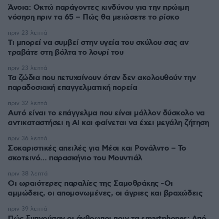
Άνοια: Οκτώ παράγοντες κινδύνου για την πρώιμη
νόσηση πριν τα 65 – Πώς θα μειώσετε το ρίσκο
πριν 23 λεπτά
Τι μπορεί να συμβεί στην υγεία του σκύλου σας αν
τραβάτε στη βόλτα το λουρί του
πριν 23 λεπτά
Τα ζώδια που πετυχαίνουν όταν δεν ακολουθούν την
παραδοσιακή επαγγελματική πορεία
πριν 32 λεπτά
Αυτό είναι το επάγγελμα που είναι μάλλον δύσκολο να
αντικαταστήσει η AI και φαίνεται να έχει μεγάλη ζήτηση
πριν 36 λεπτά
Σοκαριστικές απειλές για Μέσι και Ρονάλντο – Το
σκοτεινό… παρασκήνιο του Μουντιάλ
πριν 38 λεπτά
Οι ωραιότερες παραλίες της Σαμοθράκης -Οι
αμμώδεις, οι απομονωμένες, οι άγριες και βραχώδεις
πριν 39 λεπτά
Πώς ξυπνούσαν οι άνθρωποι πριν τα smartphones: Από