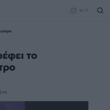
26
°C
ηγούρα
έφει το
τρο
ήνα