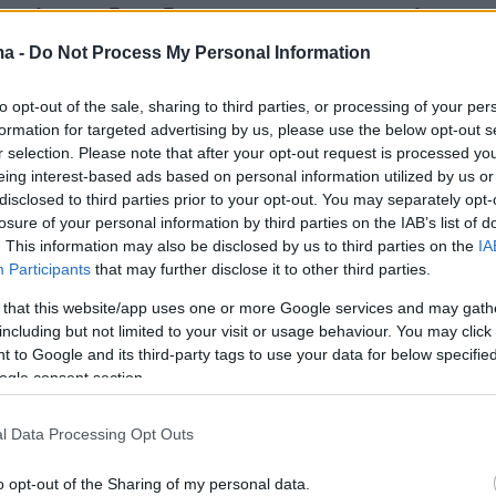
 Ιόλης Ανδρεάδη και του Άρη Ασπρούλη, στο
θεατρικό τους έργο, η οποία επικεντρώνεται
ma -
Do Not Process My Personal Information
ον πόλεμο και τις ριζικές κοινωνικές ανισότητ
to opt-out of the sale, sharing to third parties, or processing of your per
 άρωμα και τις μουσικές του αμερικανικού
formation for targeted advertising by us, please use the below opt-out s
r selection. Please note that after your opt-out request is processed y
eing interest-based ads based on personal information utilized by us or
disclosed to third parties prior to your opt-out. You may separately opt-
ση παίζουν επίσης οι ηθοποιοί Όμηρος
losure of your personal information by third parties on the IAB’s list of
ράσιμος Γεννατάς, Ιφιγένεια Καραμήτρου, Idra
. This information may also be disclosed by us to third parties on the
IA
 Κόνιαρης, Δάφνη Καμμένου, Ελευθερία Πάλλ
Participants
that may further disclose it to other third parties.
σοπούλου και Άνα Τζουλάκη Χριστοδούλου.
 that this website/app uses one or more Google services and may gath
including but not limited to your visit or usage behaviour. You may click 
 to Google and its third-party tags to use your data for below specifi
Σ
ogle consent section.
 ώρα 20.30
l Data Processing Opt Outs
ρα 20.30
 ώρα 20.00
o opt-out of the Sharing of my personal data.