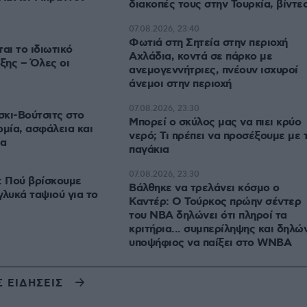
διακοπές τους στην Τουρκία, βίντε
07.08.2026, 23:40
Φωτιά στη Σητεία στην περιοχή
ι το ιδιωτικό
Αχλάδια, κοντά σε πάρκο με
ξης – Όλες οι
ανεμογεννήτριες, πνέουν ισχυροί
άνεμοι στην περιοχή
07.08.2026, 23:30
κι-Βούτσιτς στο
Μπορεί ο σκύλος μας να πιει κρύο
ομία, ασφάλεια και
νερό; Τι πρέπει να προσέξουμε με 
ία
παγάκια
07.08.2026, 23:30
: Πού βρίσκουμε
Βάλθηκε να τρελάνει κόσμο ο
γλυκά ταψιού για το
Καντέρ: Ο Τούρκος πρώην σέντερ
του NBA δηλώνει ότι πληροί τα
κριτήρια... συμπερίληψης και δηλώ
υποψήφιος να παίξει στο WNBA
Σ ΕΙΔΗΣΕΙΣ