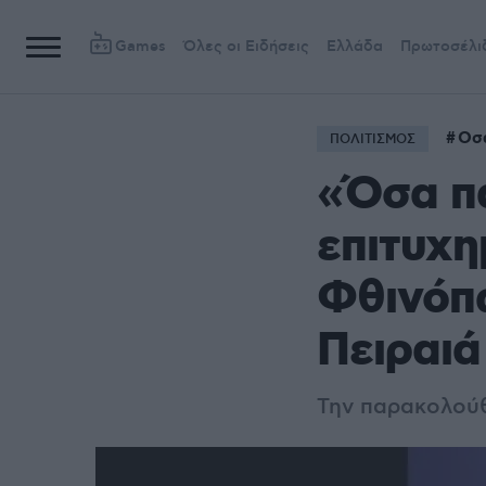
Games
Όλες οι Ειδήσεις
Ελλάδα
Πρωτοσέλι
Οσα
ΠΟΛΙΤΙΣΜΟΣ
«Όσα πα
επιτυχη
Φθινόπ
Πειραιά
Την παρακολού