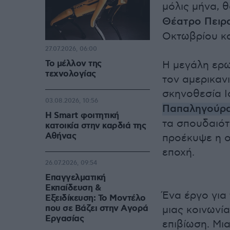
μόλις μήνα, 
Θέατρο Πειρ
Οκτωβρίου κα
27.07.2026, 06:00
Το μέλλον της
Η μεγάλη ερω
τεχνολογίας
τον αμερικαν
σκηνοθεσία Ι
03.08.2026, 10:56
Παπαληγούρ
Η Smart φοιτητική
τα σπουδαιότ
κατοικία στην καρδιά της
Αθήνας
προέκυψε η ο
εποχή.
26.07.2026, 09:54
Επαγγελματική
Εκπαίδευση &
Ένα έργο για
Εξειδίκευση: Το Mοντέλο
που σε Bάζει στην Aγορά
μιας κοινωνία
Eργασίας
επιβίωση. Μι