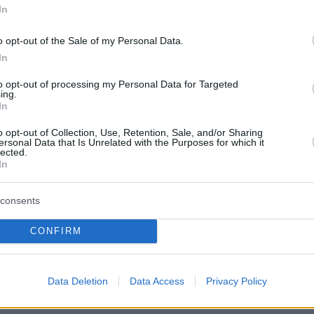
In
ώρα 20.30
o opt-out of the Sale of my Personal Data.
In
/10 ώρα 20.30
to opt-out of processing my Personal Data for Targeted
 ώρα 17.30 & 21.00
ing.
 ώρα 20.00
In
o opt-out of Collection, Use, Retention, Sale, and/or Sharing
ersonal Data that Is Unrelated with the Purposes for which it
ισιτηρίων ΕΔΩ:
lected.
In
consents
CONFIRM
ore.com/gr-el/tickets/theater/osa-pairnei-o-
Data Deletion
Data Access
Privacy Policy