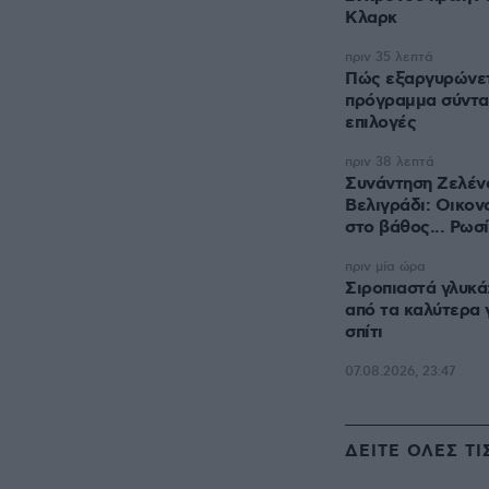
Κλαρκ
πριν 35 λεπτά
Πώς εξαργυρώνετα
πρόγραμμα σύντα
επιλογές
πριν 38 λεπτά
Συνάντηση Ζελένσ
Βελιγράδι: Οικον
στο βάθος... Ρωσ
πριν μία ώρα
Σιροπιαστά γλυκά
από τα καλύτερα 
σπίτι
07.08.2026, 23:47
ΔΕΙΤΕ ΟΛΕΣ ΤΙ