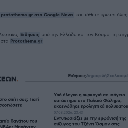
protothema.gr στο Google News
ο
και μάθετε πρώτοι όλες
Ειδήσεις
ελευταίες
από την Ελλάδα και τον Κόσμο, τη στιγ
Protothema.gr
 στο
Ειδήσεις
Δημοφιλή
Σχολιασμ
ΣΕΩΝ
Υπό έλεγχο η πυρκαγιά σε ισόγειο
το σπίτι σας; Γιατί
κατάστημα στο Παλαιό Φάληρο,
 σκοτώσετε
εκκενώθηκε προληπτικά πολυκατοι
07.08.2026, 23:43
Εντυπωσιάζει με την εμφάνισή της 
ιτία θανάτου του
σύζυγος του Τζέντι Όσμαν στις
 NBAer Μπράντον