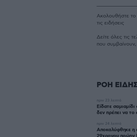
Ακολουθήστε τ
τις ειδήσεις
Δείτε όλες τις τ
που συμβαίνουν,
ΡΟΗ ΕΙΔΗ
πριν 23 λεπτά
Είδατε σαμιαμίδι σ
δεν πρέπει να το
πριν 24 λεπτά
Αποκαλύφθηκε η α
29χρονου πρώην