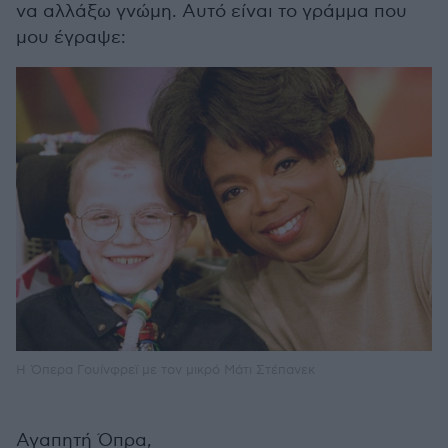
να αλλάξω γνώμη. Αυτό είναι το γράμμα που
μου έγραψε:
Η Όπερα Γουίνφρεϊ με τον μικρό Μάτι Στέπανεκ
Αγαπητή Όπρα,