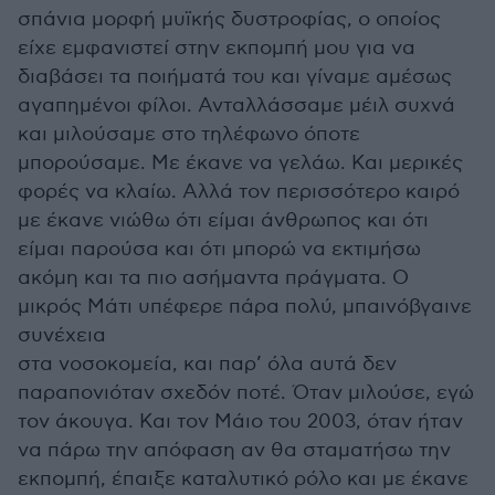
σπάνια μορφή μυϊκής δυστροφίας, ο οποίος
είχε εμφανιστεί στην εκπομπή μου για να
διαβάσει τα ποιήματά του και γίναμε αμέσως
αγαπημένοι φίλοι. Ανταλλάσσαμε μέιλ συχνά
και μιλούσαμε στο τηλέφωνο όποτε
μπορούσαμε. Με έκανε να γελάω. Και μερικές
φορές να κλαίω. Αλλά τον περισσότερο καιρό
με έκανε νιώθω ότι είμαι άνθρωπος και ότι
είμαι παρούσα και ότι μπορώ να εκτιμήσω
ακόμη και τα πιο ασήμαντα πράγματα. Ο
μικρός Μάτι υπέφερε πάρα πολύ, μπαινόβγαινε
συνέχεια
στα νοσοκομεία, και παρ’ όλα αυτά δεν
παραπονιόταν σχεδόν ποτέ. Όταν μιλούσε, εγώ
τον άκουγα. Και τον Μάιο του 2003, όταν ήταν
να πάρω την απόφαση αν θα σταματήσω την
εκπομπή, έπαιξε καταλυτικό ρόλο και με έκανε