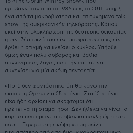
Το «The Oprah Winfrey Show», που
προβαλλόταν από το 1986 έως το 2011, υπήρξε
ένα από τα μακροβιότερα και επιτυχημένα talk
show της αμερικανικής τηλεόρασης. Κάπου
εκεί στην ολοκλήρωση της δεύτερης δεκαετίας
η οικοδέσποινά του είχε αποφασίσει πως είχε
έρθει η στιγμή να κλείσει ο κύκλος. Υπήρξε
όμως έναν πολύ σοβαρός και βαθιά
συγκινητικός λόγος που τήν έπεισε να
συνεχίσει για μία ακόμη πενταετία:
«Ποτέ δεν φαντάστηκα ότι θα κάνω την
εκπομπή Oprha για 25 χρόνια. Στα 12 χρόνια
είχα ήδη αρχίσει να σκέφτομαι ότι
πρέπει να τη σταματήσω. Δεν ήθελα να γίνω το
κορίτσι που έμεινε υπερβολικά πολλή ώρα στο
πάρτι. Έτρεμα στη σκέψη να μη μείνω
περισσότερο από όσο ήμουν καλοδεχούμενη.