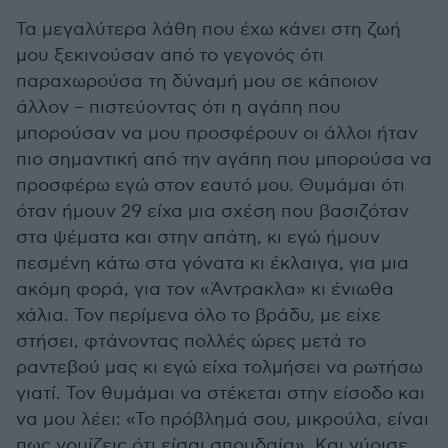
Τα μεγαλύτερα λάθη που έχω κάνει στη ζωή
μου ξεκινούσαν από το γεγονός ότι
παραχωρούσα τη δύναμή μου σε κάποιον
άλλον – πιστεύοντας ότι η αγάπη που
μπορούσαν να μου προσφέρουν οι άλλοι ήταν
πιο σημαντική από την αγάπη που μπορούσα να
προσφέρω εγώ στον εαυτό μου. Θυμάμαι ότι
όταν ήμουν 29 είχα μια σχέση που βασιζόταν
στα ψέματα και στην απάτη, κι εγώ ήμουν
πεσμένη κάτω στα γόνατα κι έκλαιγα, για μια
ακόμη φορά, για τον «Άντρακλα» κι ένιωθα
χάλια. Τον περίμενα όλο το βράδυ, με είχε
στήσει, φτάνοντας πολλές ώρες μετά το
ραντεβού μας κι εγώ είχα τολμήσει να ρωτήσω
γιατί. Τον θυμάμαι να στέκεται στην είσοδο και
να μου λέει: «Το πρόβλημά σου, μικρούλα, είναι
πως νομίζεις ότι είσαι σπουδαία». Και γύρισε