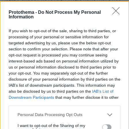
ήξερε τα πάντα για μένα, το έμαθε μετά από
Protothema -
Do Not Process My Personal
αρκετά χρόνια αφού γίναμε φίλες. Το ίδιο
Information
ισχύει και για τον Στέντμαν. Το έκρυβα μέχρι να
νιώσω ασφαλής για να το μοιραστώ: τη
If you wish to opt-out of the sale, sharing to third parties, or
σεξουαλική κακοποίηση που είχα υποστεί από
processing of your personal or sensitive information for
targeted advertising by us, please use the below opt-out
τα10 ως τα 14, την επακόλουθη συχνή
section to confirm your selection. Please note that after your
εναλλαγή συντρόφων λόγω αυτού στην
opt-out request is processed you may continue seeing
εφηβεία, και τέλος, την εγκυμοσύνη μου στα
interest-based ads based on personal information utilized by
14. Ντρεπόμουν τόσο πολύ, που έκρυβα την
us or personal information disclosed to third parties prior to
εγκυμοσύνη μου μέχρι που ο γιατρός μου
your opt-out. You may separately opt-out of the further
disclosure of your personal information by third parties on the
παρατήρησε τους πρησμένους αστραγάλους
IAB’s list of downstream participants. This information may
μου και την κοιλιά μου. Γέννησα το 1968· το
also be disclosed by us to third parties on the
IAB’s List of
μωρό πέθανε στο νοσοκομείο λίγες εβδομάδες
Downstream Participants
that may further disclose it to other
αργότερα.
third parties.
Please note that this website/app uses one or more Google
Personal Data Processing Opt Outs
Γύρισα στο σχολείο και δεν το είπα σε κανέναν.
services and may gather and store information including but
Φοβόμουν ότι αν το μάθαιναν θα με έδιωχναν.
not limited to your visit or usage behaviour. You may click to
I want to opt-out of the Sharing of my