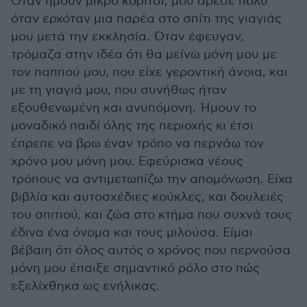
Όταν ήμουν μικρό κορίτσι, μου άρεσε πολύ
όταν ερχόταν μια παρέα στο σπίτι της γιαγιάς
μου μετά την εκκλησία. Όταν έφευγαν,
τρόμαζα στην ιδέα ότι θα μείνω μόνη μου με
τον παππού μου, που είχε γεροντική άνοια, και
με τη γιαγιά μου, που συνήθως ήταν
εξουθενωμένη και ανυπόμονη. Ήμουν το
μοναδικό παιδί όλης της περιοχής κι έτσι
έπρεπε να βρω έναν τρόπο να περνάω τον
χρόνο μου μόνη μου. Εφεύρισκα νέους
τρόπους να αντιμετωπίζω την απομόνωση. Είχα
βιβλία και αυτοσχέδιες κούκλες, και δουλειές
του σπιτιού, και ζώα στο κτήμα που συχνά τους
έδινα ένα όνομα και τους μιλούσα. Είμαι
βέβαιη ότι όλος αυτός ο χρόνος που περνούσα
μόνη μου έπαιξε σημαντικό ρόλο στο πώς
εξελίχθηκα ως ενήλικας.