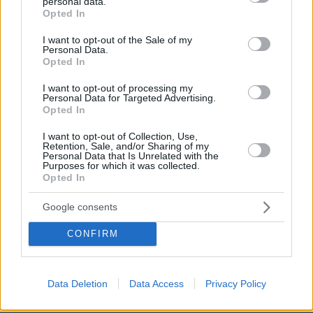
personal data.
grant or deny consent to Google and its third-party tags to
Έτσι, κουβάλησα μέσα μου αυτό το μυστικό για
Opted In
use your data for below specified purposes in below Google
πολλά χρόνια και πάντα φοβόμουν ότι, αν
consent section.
I want to opt-out of the Sale of my
κάποιος ανακάλυπτε τι είχε συμβεί, θα με
Personal Data.
Opted In
έδιωχνε κι εκείνος από τη ζωή του. Ακόμη και
όταν βρήκα το θάρρος να δημοσιοποιήσω την
I want to opt-out of processing my
Personal Data for Targeted Advertising.
κα- κοποίηση, εξακολουθούσα να νιώθω
Opted In
ντροπή και να κρατάω μυστική την
I want to opt-out of Collection, Use,
εγκυμοσύνη.
Retention, Sale, and/or Sharing of my
Personal Data that Is Unrelated with the
Purposes for which it was collected.
Όταν ένα μέλος της οικογένειάς μου, που έχει
Opted In
πλέον πεθάνει, αποκάλυψε αυτή την ιστορία
Google consents
στις σκανδαλοθηρικές εφημερίδες, τα πάντα
άλλαξαν. Ένιωσα συντετριμμένη. Πληγωμένη.
CONFIRM
Προδομένη. Πώς μπόρεσε αυτός ο άνθρωπος
να μου το κάνει αυτό; Έκλαψα πάρα πολύ.
Θυμάμαι τον Στέντμαν να μπαίνει μέσα στο
Data Deletion
Data Access
Privacy Policy
υπνοδωμάτιο εκείνο το κυριακάτικο απόγευμα,