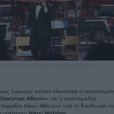
γκίπισσας Αικατερίνης, Αλέξανδρος Άντριους (Aldrews)
ους λυρικούς σολίστ πλαισίωσε η πενηνταμελ
 Ορχήστρα Αθηνών
» και η τριανταμελής
 Χορωδία Νέων Αθηνών» υπό τη διεύθυνση το
υ μαέστρου
Νίκου Μαλιάρα.