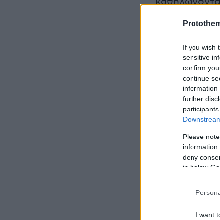
καθηλώνοντας
Protothe
If you wish 
sensitive in
confirm you
continue se
information 
further disc
participants
Downstream 
Please note
information 
deny consent
in below Go
Persona
I want t