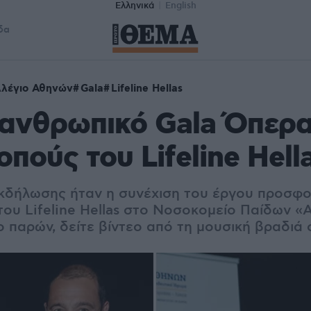
Ελληνικά
English
δα
λλέγιο Αθηνών
Gala
Lifeline Hellas
ανθρωπικό Gala Όπερα
οπούς του Lifeline Hell
κδήλωσης ήταν η συνέχιση του έργου προσφ
ου Lifeline Hellas στο Νοσοκομείο Παίδων «Α
ο παρών, δείτε βίντεο από τη μουσική βραδιά