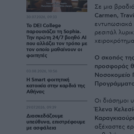
Σε μια βραδι
Carmen, Travi
30.07.2026, 09:33
εντυπωσιακά 
Το DEI College
παρουσιάζει τη Sophia.
ρεσιτάλ λυρι
Την πρώτη 24/7 βοηθό AI
χειροκρότημα
που αλλάζει τον τρόπο με
τον οποίο μαθαίνουν οι
φοιτητές
Ο σκοπός της
προσφοράς θε
03.08.2026, 10:56
Νοσοκομείο 
Η Smart φοιτητική
Προγράμματο
κατοικία στην καρδιά της
Αθήνας
Οι διάσημοι 
29.07.2026, 09:39
Έλενα Κελεσ
Διασκεδάζουμε
Καραγκιαούρ
υπεύθυνα, επιστρέφουμε
αξέχαστες ερ
με ασφάλεια