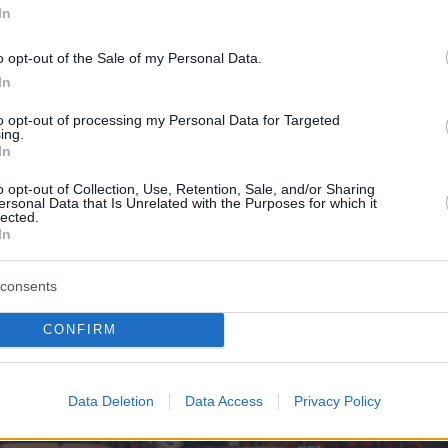
In
ύλιο του Lifeline Hellas με τους καλλιτέχνες
o opt-out of the Sale of my Personal Data.
In
ίνησε συγκινητικά
με τον εγγονό της
to opt-out of processing my Personal Data for Targeted
 Αικατερίνης, Αλέξανδρο Άντριους (Aldrews)
,
ing.
In
θεί με έπαινο για τις φωνητικές του επιδόσεις
o opt-out of Collection, Use, Retention, Sale, and/or Sharing
εί το LIFELINE4YOUTH και το project «Παιδιά
ersonal Data that Is Unrelated with the Purposes for which it
lected.
ιά», ο οποίος αφιέρωσε δύο τραγούδια στην
In
η του γιαγιά.
consents
CONFIRM
Data Deletion
Data Access
Privacy Policy