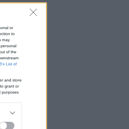
sonal or
ection to
ou may
 personal
out of the
 downstream
B’s List of
er and store
to grant or
ed purposes