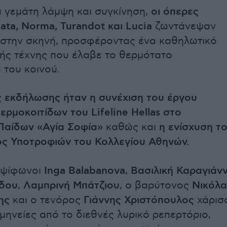
ά γεμάτη λάμψη και συγκίνηση,
οι όπερες
ata, Norma, Turandot και Lucia
ζωντάνεψαν
στην σκηνή, προσφέροντας ένα καθηλωτικό
κής τέχνης που έλαβε το θερμότατο
 του κοινού.
 εκδήλωσης ήταν η συνέχιση του έργου
ρμοκοιτίδων του Lifeline Hellas στο
Παίδων «Αγία Σοφία»
καθώς και
η ενίσχυση τ
ς Υποτροφιών του Κολλεγίου Αθηνών.
υψίφωνοι
Inga Balabanova
,
Βασιλική Καραγιάν
ίδου
,
Λαμπρινή Μπάτζιου
, ο βαρύτονος
Νικόλα
ης
και ο τενόρος
Γιάννης Χριστόπουλος
χάρισ
μηνείες από το διεθνές λυρικό ρεπερτόριο,