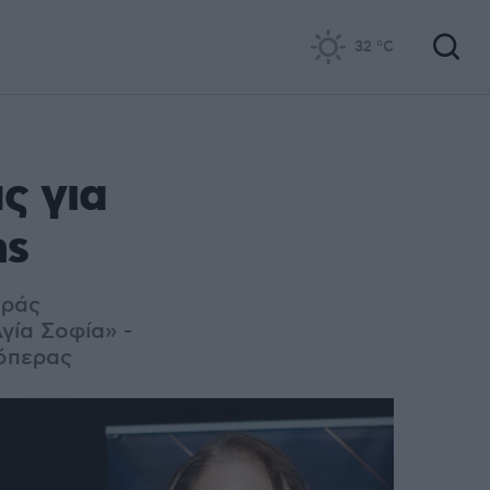
32
°C
ς για
as
οράς
γία Σοφία» -
 όπερας