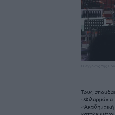
Ο εγγονός της Πρι
Τους σπουδαί
«
Φιλαρμόνια
«Ακαδημαϊκή
καταξιωμένο