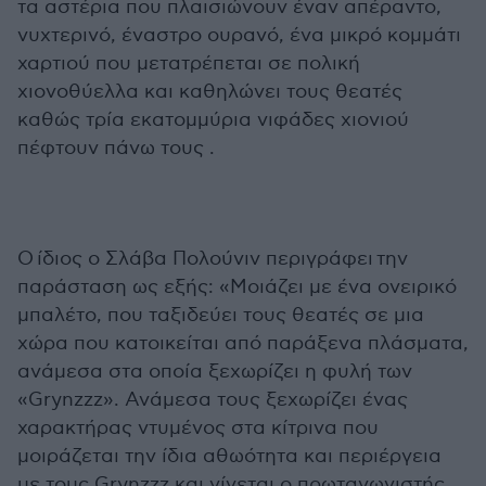
τα αστέρια που πλαισιώνουν έναν απέραντο,
νυχτερινό, έναστρο ουρανό, ένα μικρό κομμάτι
χαρτιού που μετατρέπεται σε πολική
χιονοθύελλα και καθηλώνει τους θεατές
καθώς τρία εκατομμύρια νιφάδες χιονιού
πέφτουν πάνω τους .
Ο ίδιος ο Σλάβα Πολούνιν περιγράφει την
παράσταση ως εξής: «Μοιάζει με ένα ονειρικό
μπαλέτο, που ταξιδεύει τους θεατές σε μια
χώρα που κατοικείται από παράξενα πλάσματα,
ανάμεσα στα οποία ξεχωρίζει η φυλή των
«Grynzzz». Ανάμεσα τους ξεχωρίζει ένας
χαρακτήρας ντυμένος στα κίτρινα που
μοιράζεται την ίδια αθωότητα και περιέργεια
με τους Grynzzz και γίνεται ο πρωταγωνιστής