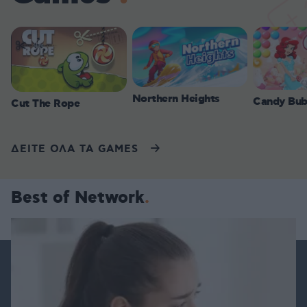
Northern Heights
Candy Bub
Cut The Rope
ΔΕΙΤΕ ΟΛΑ ΤΑ GAMES
Best of Network