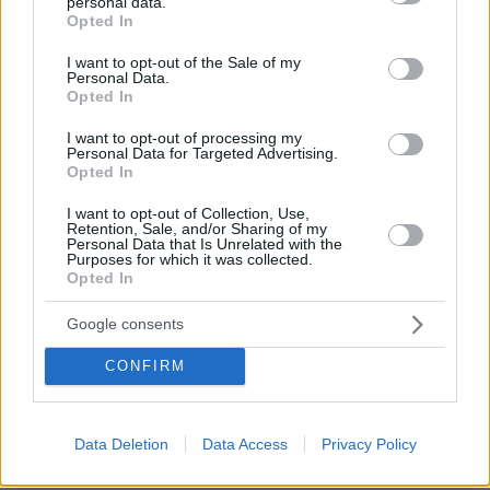
personal data.
grant or deny consent to Google and its third-party tags to
Opted In
use your data for below specified purposes in below Google
consent section.
I want to opt-out of the Sale of my
Personal Data.
Opted In
EMAIL
I want to opt-out of processing my
Personal Data for Targeted Advertising.
Opted In
I want to opt-out of Collection, Use,
Retention, Sale, and/or Sharing of my
ΣΧΌΛΙΟ *
Personal Data that Is Unrelated with the
Purposes for which it was collected.
Opted In
Google consents
CONFIRM
Data Deletion
Data Access
Privacy Policy
Απομένουν
2500
χαρακτήρες