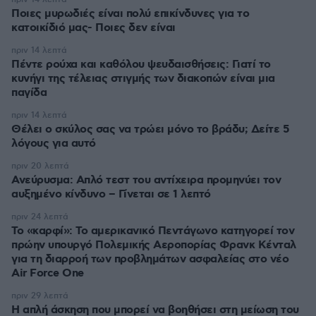
Ποιες μυρωδιές είναι πολύ επικίνδυνες για το
κατοικίδιό μας- Ποιες δεν είναι
πριν 14 λεπτά
Πέντε ρούχα και καθόλου ψευδαισθήσεις: Γιατί το
κυνήγι της τέλειας στιγμής των διακοπών είναι μια
παγίδα
πριν 14 λεπτά
Θέλει ο σκύλος σας να τρώει μόνο το βράδυ; Δείτε 5
λόγους για αυτό
πριν 20 λεπτά
Ανεύρυσμα: Απλό τεστ του αντίχειρα προμηνύει τον
αυξημένο κίνδυνο – Γίνεται σε 1 λεπτό
πριν 24 λεπτά
Το «καρφί»: Το αμερικανικό Πεντάγωνο κατηγορεί τον
πρώην υπουργό Πολεμικής Αεροπορίας Φρανκ Κένταλ
για τη διαρροή των προβλημάτων ασφαλείας στο νέο
Air Force One
πριν 29 λεπτά
Η απλή άσκηση που μπορεί να βοηθήσει στη μείωση του