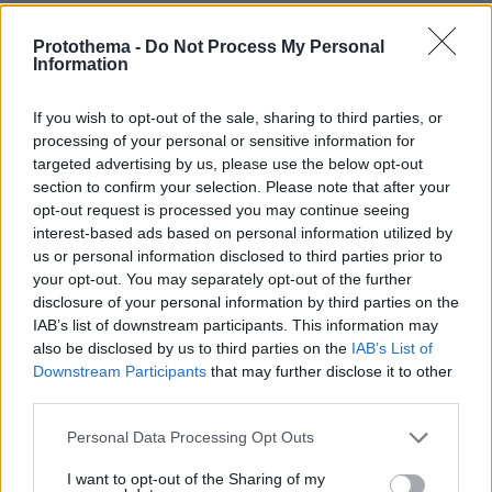
μεγάλων έργων
Protothema -
Do Not Process My Personal
Information
29.07.2026, 09:39
Διασκεδάζουμε υπεύθυνα, επιστρέφουμε με ασφάλεια
If you wish to opt-out of the sale, sharing to third parties, or
processing of your personal or sensitive information for
ΣΧΟΛΙΑ
(1)
targeted advertising by us, please use the below opt-out
section to confirm your selection. Please note that after your
ΠΡΟΣΘΗΚΗ ΣΧΟΛΙΟΥ
opt-out request is processed you may continue seeing
Ειλικρίνα
interest-based ads based on personal information utilized by
24.02.2025, 08:50
us or personal information disclosed to third parties prior to
η μεγαλυτερη ηλιθιοτητα εβερ. ολα τα παιδια σε όλο
your opt-out. You may separately opt-out of the further
disclosure of your personal information by third parties on the
το θέατρο βρίζανε. πανακριβο και τζααααμπα τον
IAB’s list of downstream participants. This information may
χρόνο μας φαγαμε
also be disclosed by us to third parties on the
IAB’s List of
ΑΠΑΝΤΗΣΗ
Downstream Participants
that may further disclose it to other
third parties.
ΠΡΟΣΘΗΚΗ ΣΧΟΛΙΟΥ
Please note that this website/app uses one or more Google
Personal Data Processing Opt Outs
services and may gather and store information including but
not limited to your visit or usage behaviour. You may click to
I want to opt-out of the Sharing of my
ΌΝΟΜΑ *