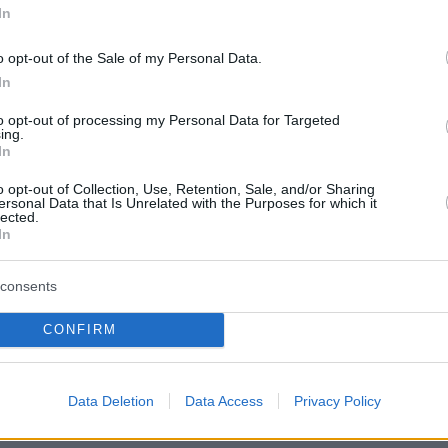
In
o opt-out of the Sale of my Personal Data.
In
to opt-out of processing my Personal Data for Targeted
ing.
In
o opt-out of Collection, Use, Retention, Sale, and/or Sharing
ersonal Data that Is Unrelated with the Purposes for which it
lected.
αταπράσινο σκηνικό με το βλέμμα να κοιτάει
In
επεξεργάζεται τους φοίνικες, που πρώτη φορά
αίο φωτισμό, αναδεικνύονται στην πλήρη
consents
 και με τον
Εθνικό Κήπο
, ακριβώς δίπλα, να
CONFIRM
ον αέρα που φυσά να μεταφέρει αρώματα αλλ
ζόνια να ακούγονται στο βάθος, πιστεύεις ότι
την πιο ωραία χρονοκάψουλα που σου θυμίζει
Data Deletion
Data Access
Privacy Policy
πόλη και οι νύχτες της μπορεί να είναι ακόμα