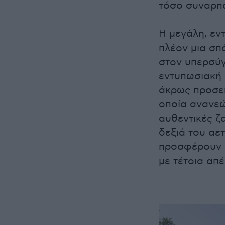
τόσο συναρπα
Η μεγάλη, ε
πλέον μια σπ
στον υπερσύγ
εντυπωσιακή ή
άκρως προσεκ
οποία ανανεώ
αυθεντικές ζ
δεξιά του αε
προσφέρουν α
με τέτοια απέ