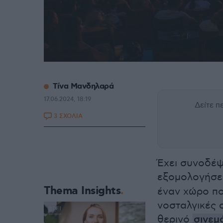
Τίνα Μανδηλαρά
17.06.2024, 18:19
Δείτε 
3 ΣΧΟΛΙΑ
Έχει συνοδέψ
εξομολογήσε
Thema Insights
έναν χώρο που
νοσταλγικές σ
θερινό
σινεμ