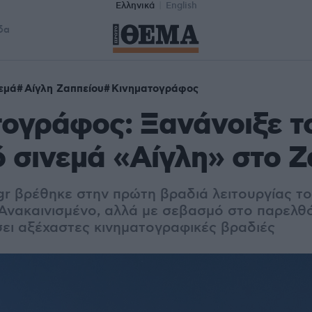
Ελληνικά
English
δα
εμά
Αίγλη Ζαππείου
Κινηματογράφος
ογράφος: Ξανάνοιξε τ
ό σινεμά «Αίγλη» στο Ζ
gr βρέθηκε στην πρώτη βραδιά λειτουργίας το
 Ανακαινισμένο, αλλά με σεβασμό στο παρελθό
σει αξέχαστες κινηματογραφικές βραδιές