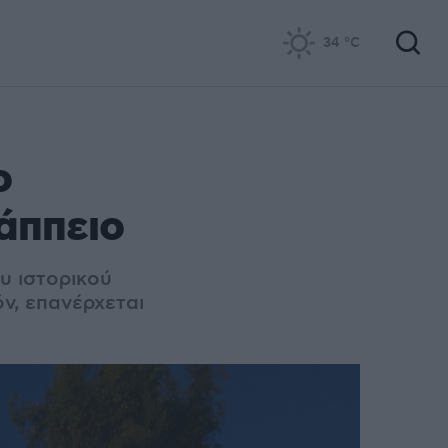
34
°C
ο
άππειο
υ ιστορικού
ν, επανέρχεται