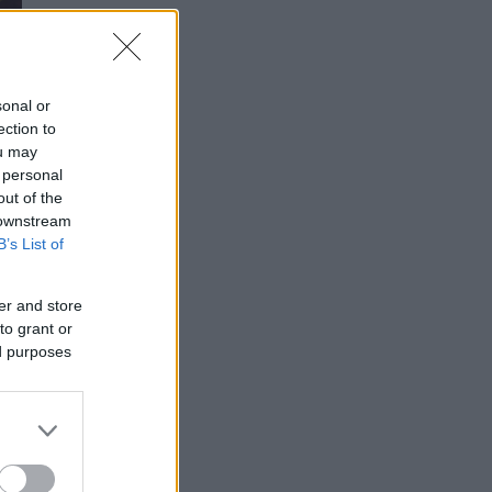
sonal or
ection to
ou may
 personal
out of the
 downstream
B’s List of
er and store
to grant or
ed purposes