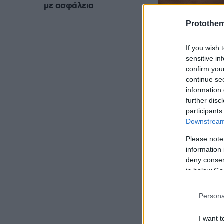
με ασφάλεια
Protothe
If you wish 
sensitive in
confirm you
continue se
information 
further disc
participants
Downstream 
Please note
information 
deny consent
in below Go
Persona
I want t