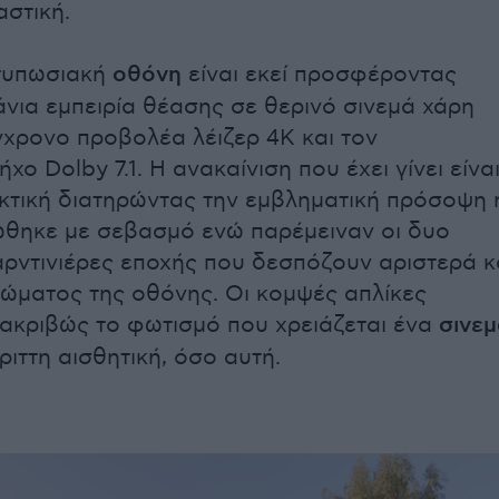
στική.
ντυπωσιακή
οθόνη
είναι εκεί προσφέροντας
άνια εμπειρία θέασης σε θερινό σινεμά χάρη
χρονο προβολέα λέιζερ 4K και τον
χο Dolby 7.1. Η ανακαίνιση που έχει γίνει είνα
τική διατηρώντας την εμβληματική πρόσοψη 
θηκε με σεβασμό ενώ παρέμειναν οι δυο
αρντινιέρες εποχής που δεσπόζουν αριστερά κ
τώματος της οθόνης. Οι κομψές απλίκες
κριβώς το φωτισμό που χρειάζεται ένα
σινε
ριττη αισθητική, όσο αυτή.