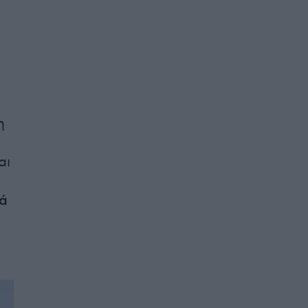
ι
η
αι
μά