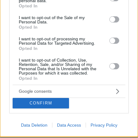
personal data.
grant or deny consent to Google and its third-party tags to
Opted In
use your data for below specified purposes in below Google
consent section.
I want to opt-out of the Sale of my
Personal Data.
Opted In
I want to opt-out of processing my
03.08.2026, 11:06
Personal Data for Targeted Advertising.
Κάτι αλλάζει στον χάρτη της πανεπιστημιακής εκπαίδευσης
Opted In
στην Ελλάδα
I want to opt-out of Collection, Use,
Retention, Sale, and/or Sharing of my
30.07.2026, 15:25
Personal Data that Is Unrelated with the
Purposes for which it was collected.
Εθνική Τράπεζα: Η κορυφαία επιλογή για τη χρηματοδότηση
Opted In
μεγάλων έργων
Google consents
29.07.2026, 09:39
Διασκεδάζουμε υπεύθυνα, επιστρέφουμε με ασφάλεια
CONFIRM
Data Deletion
Data Access
Privacy Policy
ΡΟΗ ΕΙΔΗΣΕΩΝ