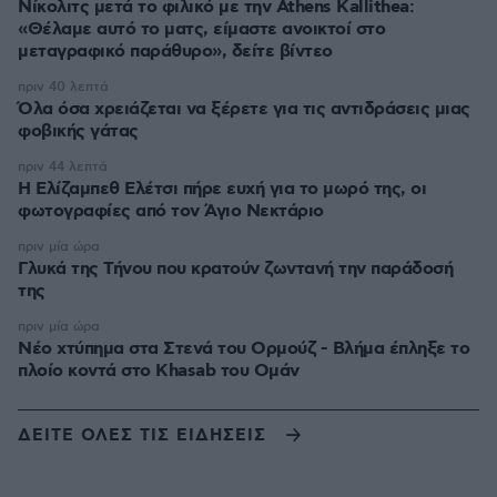
Νίκολιτς μετά το φιλικό με την Athens Kallithea:
«Θέλαμε αυτό το ματς, είμαστε ανοικτοί στο
μεταγραφικό παράθυρο», δείτε βίντεο
πριν 40 λεπτά
Όλα όσα χρειάζεται να ξέρετε για τις αντιδράσεις μιας
φοβικής γάτας
πριν 44 λεπτά
Η Ελίζαμπεθ Ελέτσι πήρε ευχή για το μωρό της, οι
φωτογραφίες από τον Άγιο Νεκτάριο
πριν μία ώρα
Γλυκά της Τήνου που κρατούν ζωντανή την παράδοσή
της
πριν μία ώρα
Νέο χτύπημα στα Στενά του Ορμούζ - Βλήμα έπληξε το
πλοίο κοντά στο Khasab του Ομάν
ΔΕΙΤΕ ΟΛΕΣ ΤΙΣ ΕΙΔΗΣΕΙΣ