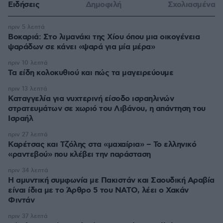
Ειδήσεις
Δημοφιλή
Σχολιασμένα
πριν 5 λεπτά
Βοκαριά: Στο λιμανάκι της Χίου όπου μια οικογένεια
ψαράδων σε κάνει «ψαρά για μία μέρα»
πριν 10 λεπτά
Τα είδη κολοκυθιού και πώς τα μαγειρεύουμε
πριν 13 λεπτά
Καταγγελία για νυχτερινή είσοδο ισραηλινών
στρατευμάτων σε χωριό του Λιβάνου, η απάντηση του
Ισραήλ
πριν 27 λεπτά
Καρέτσας και Τζόλης στα «μαχαίρια» – Το ελληνικό
«ραντεβού» που κλέβει την παράσταση
πριν 34 λεπτά
Η αμυντική συμφωνία με Πακιστάν και Σαουδική Αραβία
είναι ίδια με το Άρθρο 5 του ΝΑΤΟ, λέει ο Χακάν
Φιντάν
πριν 37 λεπτά