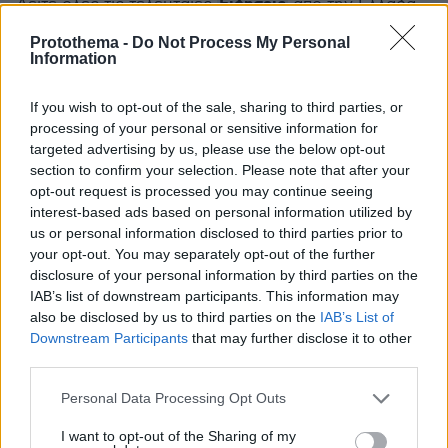
Ειδήσεις
Δείτε όλες τις τελευταίες
από την Ελλάδα
και τον Κόσμο, τη στιγμή που συμβαίνουν, στο
Protothema -
Do Not Process My Personal
Protothema.gr
Information
If you wish to opt-out of the sale, sharing to third parties, or
Thema Insights
processing of your personal or sensitive information for
targeted advertising by us, please use the below opt-out
section to confirm your selection. Please note that after your
opt-out request is processed you may continue seeing
interest-based ads based on personal information utilized by
us or personal information disclosed to third parties prior to
your opt-out. You may separately opt-out of the further
disclosure of your personal information by third parties on the
IAB’s list of downstream participants. This information may
also be disclosed by us to third parties on the
IAB’s List of
Downstream Participants
that may further disclose it to other
third parties.
Please note that this website/app uses one or more Google
Personal Data Processing Opt Outs
services and may gather and store information including but
not limited to your visit or usage behaviour. You may click to
I want to opt-out of the Sharing of my