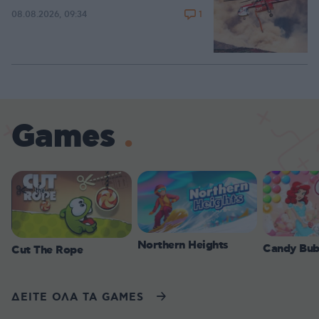
1
08.08.2026, 09:34
Games
Northern Heights
Candy Bub
Cut The Rope
ΔΕΙΤΕ ΟΛΑ ΤΑ GAMES