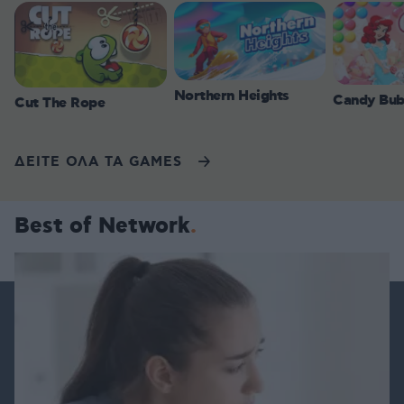
Northern Heights
Candy Bub
Cut The Rope
ΔΕΙΤΕ ΟΛΑ ΤΑ GAMES
Best of Network