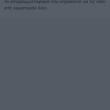
το απορριμματοφόρο που επρόκειτο να τις πάει
στη χωματερή»
λέει.