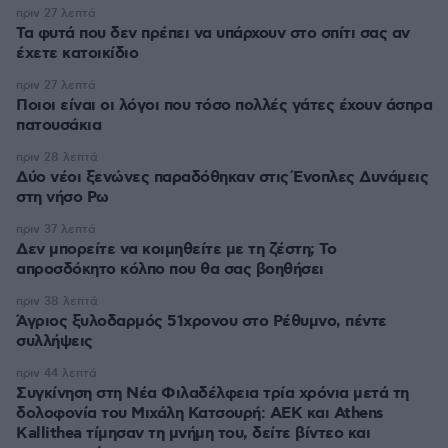
πριν 27 λεπτά
Τα φυτά που δεν πρέπει να υπάρχουν στο σπίτι σας αν
έχετε κατοικίδιο
πριν 27 λεπτά
Ποιοι είναι οι λόγοι που τόσο πολλές γάτες έχουν άσπρα
πατουσάκια
πριν 28 λεπτά
Δύο νέοι ξενώνες παραδόθηκαν στις Ένοπλες Δυνάμεις
στη νήσο Ρω
πριν 37 λεπτά
Δεν μπορείτε να κοιμηθείτε με τη ζέστη; Το
απροσδόκητο κόλπο που θα σας βοηθήσει
πριν 38 λεπτά
Άγριος ξυλοδαρμός 51χρονου στο Ρέθυμνο, πέντε
συλλήψεις
πριν 44 λεπτά
Συγκίνηση στη Νέα Φιλαδέλφεια τρία χρόνια μετά τη
δολοφονία του Μιχάλη Κατσουρή: ΑΕΚ και Athens
Kallithea τίμησαν τη μνήμη του, δείτε βίντεο και