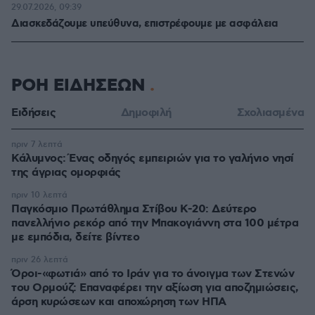
29.07.2026, 09:39
Διασκεδάζουμε υπεύθυνα, επιστρέφουμε με ασφάλεια
ΡΟΗ ΕΙΔΗΣΕΩΝ
Ειδήσεις
Δημοφιλή
Σχολιασμένα
πριν 7 λεπτά
Κάλυμνος: Ένας οδηγός εμπειριών για το γαλήνιο νησί
της άγριας ομορφιάς
πριν 10 λεπτά
Παγκόσμιο Πρωτάθλημα Στίβου Κ-20: Δεύτερο
πανελλήνιο ρεκόρ από την Μπακογιάννη στα 100 μέτρα
με εμπόδια, δείτε βίντεο
πριν 26 λεπτά
Όροι-«φωτιά» από το Ιράν για το άνοιγμα των Στενών
του Ορμούζ: Επαναφέρει την αξίωση για αποζημιώσεις,
άρση κυρώσεων και αποχώρηση των ΗΠΑ