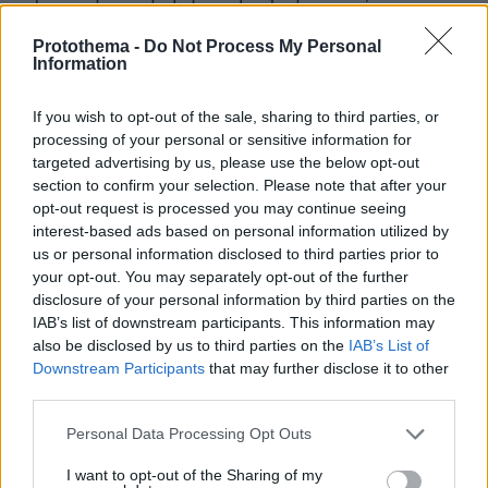
υπομονή», «θα γίνεις καλά», «θα βγει το
Protothema -
Do Not Process My Personal
φάρμακο», επαναλαμβάνονται σχεδόν σε κάθε
Information
αλληλογραφία.
«Μιλάμε για μία εποχή που δεν
υπήρχε φάρμακο και όταν αυτό βγήκε μετά το
If you wish to opt-out of the sale, sharing to third parties, or
πόλεμο, ήταν τόσο ακριβό που οι περισσότεροι
processing of your personal or sensitive information for
από αυτούς τους ασθενείς -που ήταν πάρα
targeted advertising by us, please use the below opt-out
section to confirm your selection. Please note that after your
πολύ φτωχοί, δεν μπορούσαν να το αγοράσουν
opt-out request is processed you may continue seeing
και το κράτος δεν μπορούσε να το παρέχει
interest-based ads based on personal information utilized by
δωρεάν»
λέει η σκηνοθέτιδα και συμπληρώνει:
us or personal information disclosed to third parties prior to
«Άρα βρήκαμε και επιστολές που
your opt-out. You may separately opt-out of the further
disclosure of your personal information by third parties on the
απευθύνονται σε φιλανθρώπους, σε συγγενείς
IAB’s list of downstream participants. This information may
από το εξωτερικό, στην εκκλησία, ακόμη και
also be disclosed by us to third parties on the
IAB’s List of
στο παλάτι, όπου ζητούν να τους δώσουν έστω
Downstream Participants
that may further disclose it to other
κάποιες ενέσεις, για να μπορέσουν να τις
third parties.
κάνουν για να γίνουν καλά».
Please note that this website/app uses one or more Google
Personal Data Processing Opt Outs
services and may gather and store information including but
Μέρος αυτού του ντοκιμαντέρ ήταν και η
not limited to your visit or usage behaviour. You may click to
I want to opt-out of the Sharing of my