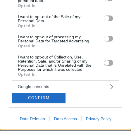
personal data.
grant or deny consent to Google and its third-party tags to
αναζήτηση ζώντων συγγενών κάποιων από
Opted In
use your data for below specified purposes in below Google
αυτούς τους νεκρούς.
«Τελικά καταφέραμε και
consent section.
I want to opt-out of the Sale of my
εντοπίσαμε τρεις συγγενείς που μιλάνε στην
Personal Data.
Opted In
ταινία και αυτό για μένα την κάνει ακόμα πιο
ενδιαφέρουσα, από την άποψη του τι σημαίνει
I want to opt-out of processing my
Personal Data for Targeted Advertising.
να συναντιέται κάποιος με μία δύσκολη μνήμη»
Opted In
αναφέρει η κ. Οικονόμου.
I want to opt-out of Collection, Use,
Retention, Sale, and/or Sharing of my
Κάνει λόγο για μία μνήμη η οποία είναι
Personal Data that Is Unrelated with the
Purposes for which it was collected.
συνυφασμένη με ένα τραύμα. «Είναι ένα
Opted In
προσωπικό αλλά και ένα συλλογικό τραύμα.
Google consents
Δηλαδή και μία κοινωνία κάπως …εξαφάνισε
αυτούς τους ανθρώπους, αλλά και οι
CONFIRM
οικογένειές τους οι ίδιες μέχρι σήμερα δεν
ξέρουν την αλήθεια, δεν ξέρουν τι συνέβη και
πού είναι οι άνθρωποί τους, δεν ξέρουν τίποτα»
Data Deletion
Data Access
Privacy Policy
σημειώνει.