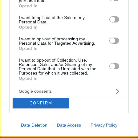
personal data.
grant or deny consent to Google and its third-party tags to
Opted In
use your data for below specified purposes in below Google
consent section.
I want to opt-out of the Sale of my
Personal Data.
Opted In
I want to opt-out of processing my
Personal Data for Targeted Advertising.
Opted In
I want to opt-out of Collection, Use,
Retention, Sale, and/or Sharing of my
Personal Data that Is Unrelated with the
Purposes for which it was collected.
Opted In
Google consents
CONFIRM
Data Deletion
Data Access
Privacy Policy