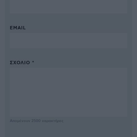
EMAIL
ΣΧΌΛΙΟ *
Απομένουν
2500
χαρακτήρες