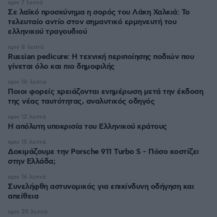
πριν 7 λεπτά
Σε λαϊκό προσκύνημα η σορός του Λάκη Χαλκιά: Το
τελευταίο αντίο στον σημαντικό ερμηνευτή του
ελληνικού τραγουδιού
πριν 8 λεπτά
Russian pedicure: Η τεχνική περιποίησης ποδιών που
γίνεται όλο και πιο δημοφιλής
πριν 10 λεπτά
Ποιοι φορείς χρειάζονται ενημέρωση μετά την έκδοση
της νέας ταυτότητας, αναλυτικός οδηγός
πριν 12 λεπτά
Η απόλυτη υποκρισία του Ελληνικού κράτους
πριν 15 λεπτά
Δοκιμάζουμε την Porsche 911 Turbo S - Πόσο κοστίζει
στην Ελλάδα;
πριν 16 λεπτά
Συνελήφθη αστυνομικός για επικίνδυνη οδήγηση και
απείθεια
πριν 20 λεπτά