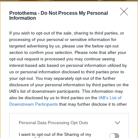
Protothema -
Do Not Process My Personal
Information
If you wish to opt-out of the sale, sharing to third parties, or
processing of your personal or sensitive information for
targeted advertising by us, please use the below opt-out
section to confirm your selection. Please note that after your
opt-out request is processed you may continue seeing
interest-based ads based on personal information utilized by
us or personal information disclosed to third parties prior to
your opt-out. You may separately opt-out of the further
disclosure of your personal information by third parties on the
IAB’s list of downstream participants. This information may
also be disclosed by us to third parties on the
IAB’s List of
Downstream Participants
that may further disclose it to other
third parties.
06.08.2026, 07:56
Χιροσίμα 6 Αυγούστου 1945: Όταν το «Μικρό
Please note that this website/app uses one or more Google
Personal Data Processing Opt Outs
Αγόρι» σκότωσε 80.000 ανθρώπους
services and may gather and store information including but
not limited to your visit or usage behaviour. You may click to
I want to opt-out of the Sharing of my