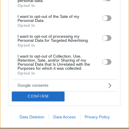
personal data.
grant or deny consent to Google and its third-party tags to
Opted In
use your data for below specified purposes in below Google
consent section.
I want to opt-out of the Sale of my
Personal Data.
Opted In
I want to opt-out of processing my
Personal Data for Targeted Advertising.
Opted In
I want to opt-out of Collection, Use,
Retention, Sale, and/or Sharing of my
Personal Data that Is Unrelated with the
Purposes for which it was collected.
Opted In
Google consents
CONFIRM
H νότια μετόπη (φώτο άρθρου) όπου απεικονίζεται η
Data Deletion
Data Access
Privacy Policy
Κενταυρομαχία. Εκεί βρισκόταν ο γενειοφόρος Κένταυρος, που
επιστράφηκε από το Βατικανό