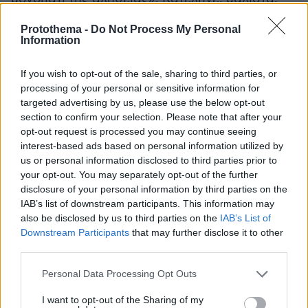
πως αυτή η απόφαση ανήκε αποκλειστικά στην
Protothema -
Do Not Process My Personal
Αγία Εδρα και ήταν ad hoc, δηλαδή δεν
Information
αφορούσε όλους τους θησαυρούς, αλλά τα
συγκεκριμένα θραύσματα δίνοντας το
If you wish to opt-out of the sale, sharing to third parties, or
παράδειγμα στη βρετανική πλευρά να
processing of your personal or sensitive information for
targeted advertising by us, please use the below opt-out
υιοθετήσει κάτι αντίστοιχο σε περίπτωση που
section to confirm your selection. Please note that after your
λάμβανε μια αντίστοιχη απόφαση ξεπερνώντας
opt-out request is processed you may continue seeing
όλα τα νομικά προσκόμματα που εξακολουθεί
interest-based ads based on personal information utilized by
να προβάλλει στο τραπέζι των
us or personal information disclosed to third parties prior to
your opt-out. You may separately opt-out of the further
διαπραγματεύσεων.
disclosure of your personal information by third parties on the
IAB’s list of downstream participants. This information may
also be disclosed by us to third parties on the
IAB’s List of
Downstream Participants
that may further disclose it to other
third parties.
Please note that this website/app uses one or more Google
Personal Data Processing Opt Outs
services and may gather and store information including but
not limited to your visit or usage behaviour. You may click to
I want to opt-out of the Sharing of my