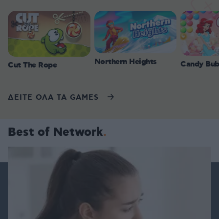
Northern Heights
Candy Bub
Cut The Rope
ΔΕΙΤΕ ΟΛΑ ΤΑ GAMES
Best of Network