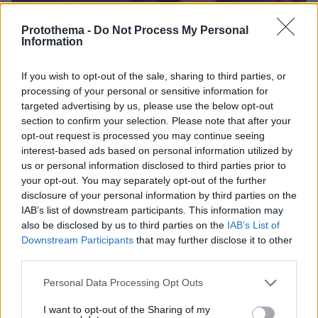
Protothema -
Do Not Process My Personal
Information
14.10.2022, 11:45
Δικηγόρος Κωστόπουλου: Υπάρχουν κενά και αντιφάσεις
If you wish to opt-out of the sale, sharing to third parties, or
στην καταγγελία για βιασμό σε βάρος του σκηνοθέτη
processing of your personal or sensitive information for
targeted advertising by us, please use the below opt-out
section to confirm your selection. Please note that after your
opt-out request is processed you may continue seeing
interest-based ads based on personal information utilized by
us or personal information disclosed to third parties prior to
your opt-out. You may separately opt-out of the further
disclosure of your personal information by third parties on the
IAB’s list of downstream participants. This information may
also be disclosed by us to third parties on the
IAB’s List of
Downstream Participants
that may further disclose it to other
third parties.
Please note that this website/app uses one or more Google
Personal Data Processing Opt Outs
services and may gather and store information including but
not limited to your visit or usage behaviour. You may click to
I want to opt-out of the Sharing of my