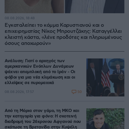
08.08.2026, 18:48
Εγκαταλείπει το κόμμα Καρυστιανού και ο
επιχειρηματίας Νίκος Μπρουτζάκης: Καταγγέλλει
κλειστή κάστα, «λένε προδότες και πληρωμένους
όσους αποχωρούν»
Ανάλυση: Γιατί ο αρχηγός των
αμερικανικών Ενόπλων Δυνάμεων
ψάχνει απεμπλοκή από το Ιράν - Οι
φόβοι για μια νέα κλιμάκωση και οι
ελλείψεις σε πυρομαχικά
50
08.08.2026, 17:57
Από τη Μόρια στον γάμο, τη ΜΚΟ και
την κατηγορία για φόνο: Η σκοτεινή
διαδρομή του 26χρονου Αφγανού που
σκότωσε τη Βρετανίδα στην Κυψέλη