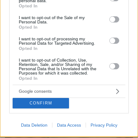
personal data.
grant or deny consent to Google and its third-party tags to
Opted In
use your data for below specified purposes in below Google
consent section.
I want to opt-out of the Sale of my
Personal Data.
Opted In
I want to opt-out of processing my
Personal Data for Targeted Advertising.
07.05.2022, 14:47
Opted In
Έλενα Αθανασοπούλου για Κώστα Κωστόπουλο: «Ήταν
βιασμός, όχι παρενόχληση, τον θυμάμαι από πάνω μου...»
I want to opt-out of Collection, Use,
Retention, Sale, and/or Sharing of my
Personal Data that Is Unrelated with the
Purposes for which it was collected.
Opted In
Google consents
CONFIRM
Data Deletion
Data Access
Privacy Policy