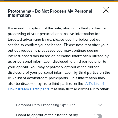
Protothema -
Do Not Process My Personal
Information
If you wish to opt-out of the sale, sharing to third parties, or
processing of your personal or sensitive information for
targeted advertising by us, please use the below opt-out
section to confirm your selection. Please note that after your
opt-out request is processed you may continue seeing
interest-based ads based on personal information utilized by
us or personal information disclosed to third parties prior to
your opt-out. You may separately opt-out of the further
disclosure of your personal information by third parties on the
IAB’s list of downstream participants. This information may
06.08.2026, 21:23
also be disclosed by us to third parties on the
IAB’s List of
Πώς έγινε η τραγωδία με την νεκρή μητέρα στα
Downstream Participants
that may further disclose it to other
Μάλια: Βούτηξε για να βοηθήσει τη φίλη της και
third parties.
πνίγηκε, τα παιδιά φώναζαν για βοήθεια
Please note that this website/app uses one or more Google
Personal Data Processing Opt Outs
services and may gather and store information including but
Γιατί δεν έσωσα το κουτάβι: Ο
not limited to your visit or usage behaviour. You may click to
I want to opt-out of the Sharing of my