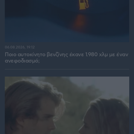
06.08.2026, 19:12
Ποιο αυτοκίνητο βενζίνης έκανε 1.980 χλμ με έναν
ανεφοδιασμό;