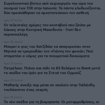
Συγκλονιστικό βίντεο από χειρουργείο την ώρα του
σεισμού των 7,1R στην Ιαπωνία: Τα πάντα κλυδωνίζονται,
δύο προσπάθησαν να προστατεύσουν τον ασθενή
πριν 16 λεπτά
Οι τελευταίες ημέρες του κουταβιού που ζούσε με
λύκους στην Κεντρική Μακεδονία - Γιατί δεν
περισυνελέγη
πριν 18 λεπτά
Μπορεί ο γιος του Χατζιδάκι να απαγορεύσει στον
Μητσιά να τραγουδάει τον «Γιάννη τον φονιά»; Πού
σταματάει ο νόμος για τα πνευματικά δικαιώματα
πριν 21 λεπτά
Πετρέλαιο: Πιάνει και πάλι τα 83 δολάρια το Brent μετά
το σχέδιο του Ιράν για τα Στενά του Ορμούζ
πριν 23 λεπτά
Μαθητής άνοιξε πυρ μέσα σε σχολείο στην Ταϊλάνδη,
τουλάχιστον ένας νεκρός
πριν 41 λεπτά
Το νέο σχέδιο για τη βιομηχανία: Οι μεταρρυθμίσεις, οι