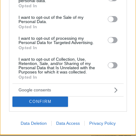
ερευνητής που κατέγραφε τη
personal data.
grant or deny consent to Google and its third-party tags to
συμβίωση του μικρού σκυλιού με
Opted In
use your data for below specified purposes in below Google
αγέλη λύκων εξηγεί γιατί δεν
consent section.
επενέβη, όταν το είδε άρρωστο
I want to opt-out of the Sale of my
Personal Data.
Opted In
185
06.08.2026, 19:34
I want to opt-out of processing my
Personal Data for Targeted Advertising.
Προϊόν εργαστηρίου ή της φύσης ο
Opted In
κορωνοϊός; Άλλα έλεγε δημόσια ο
Φάουτσι και άλλα ιδιωτικά, αρνήθηκε
I want to opt-out of Collection, Use,
Retention, Sale, and/or Sharing of my
100 φορές να απαντήσει στο
Personal Data that Is Unrelated with the
Κογκρέσο
Purposes for which it was collected.
Opted In
177
06.08.2026, 21:40
Google consents
Αριστοτέλης Δαμίγος: Σε κλίμα
CONFIRM
οδύνης έγινε η αποτέφρωση του
συντονιστή που σκοτώθηκε μετά τη
σύγκρουση ελικοπτέρων στην Ψάθα,
φωτογραφίες
Data Deletion
Data Access
Privacy Policy
132
06.08.2026, 20:03