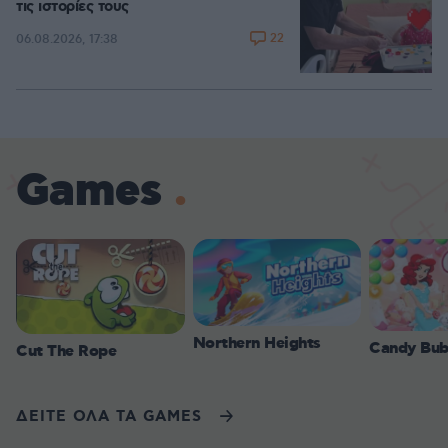
τις ιστορίες τους
22
06.08.2026, 17:38
Games
Northern Heights
Candy Bub
Cut The Rope
ΔΕΙΤΕ ΟΛΑ ΤΑ GAMES