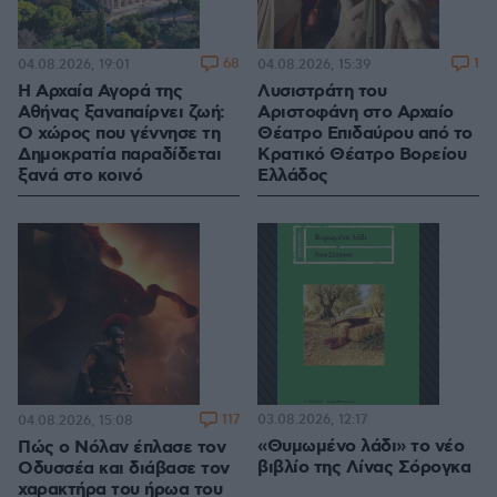
68
1
04.08.2026, 19:01
04.08.2026, 15:39
Η Αρχαία Αγορά της
Λυσιστράτη του
Αθήνας ξαναπαίρνει ζωή:
Αριστοφάνη στο Αρχαίο
Ο χώρος που γέννησε τη
Θέατρο Επιδαύρου από το
Δημοκρατία παραδίδεται
Κρατικό Θέατρο Βορείου
ξανά στο κοινό
Ελλάδος
117
03.08.2026, 12:17
04.08.2026, 15:08
«Θυμωμένο λάδι» το νέο
Πώς ο Νόλαν έπλασε τον
βιβλίο της Λίνας Σόρογκα
Οδυσσέα και διάβασε τον
χαρακτήρα του ήρωα του