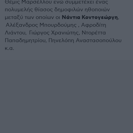
Θέμις Μαρσέλλου ενώ συμμετέχει ένας
πολυμελής θίασος δημοφιλών ηθοποιών
Νάντια Κοντογεώργη
μεταξύ των οποίων οι
,
Αλέξανδρος Μπουρδούμης , Αφροδίτη
Λιάντου, Γιώργος Χρανιώτης, Ντορέττα
Παπαδημητρίου, Πηνελόπη Αναστασοπούλου
κ.α.