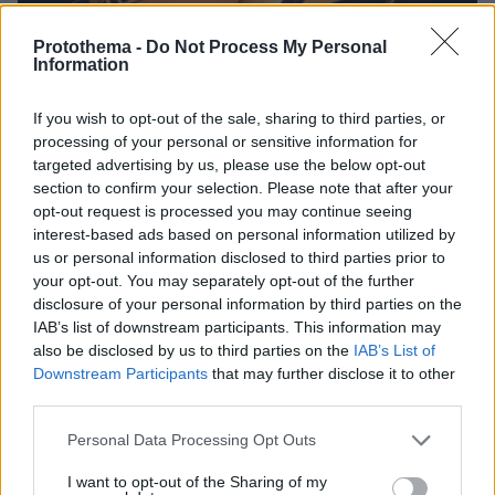
Protothema -
Do Not Process My Personal
Information
If you wish to opt-out of the sale, sharing to third parties, or
processing of your personal or sensitive information for
targeted advertising by us, please use the below opt-out
section to confirm your selection. Please note that after your
opt-out request is processed you may continue seeing
interest-based ads based on personal information utilized by
us or personal information disclosed to third parties prior to
27.07.2026, 06:00
your opt-out. You may separately opt-out of the further
Το μέλλον της τεχνολογίας
disclosure of your personal information by third parties on the
IAB’s list of downstream participants. This information may
also be disclosed by us to third parties on the
IAB’s List of
03.08.2026, 10:56
Downstream Participants
that may further disclose it to other
Η Smart φοιτητική κατοικία στην καρδιά της Αθήνας
third parties.
26.07.2026, 09:54
Please note that this website/app uses one or more Google
Personal Data Processing Opt Outs
Επαγγελματική Εκπαίδευση & Εξειδίκευση: Το Mοντέλο που
services and may gather and store information including but
σε Bάζει στην Aγορά Eργασίας
not limited to your visit or usage behaviour. You may click to
I want to opt-out of the Sharing of my