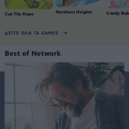
Northern Heights
Candy Bub
Cut The Rope
ΔΕΙΤΕ ΟΛΑ ΤΑ GAMES
Best of Network