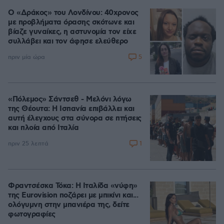
Ο «Δράκος» του Λονδίνου: 40χρονος
με προβλήματα όρασης σκότωνε και
βίαζε γυναίκες, η αστυνομία τον είχε
συλλάβει και τον άφησε ελεύθερο
5
πριν μία ώρα
«Πόλεμος» Σάντσεθ - Μελόνι λόγω
της Θέουτα: Η Ισπανία επιβάλλει και
αυτή έλεγχους στα σύνορα σε πτήσεις
και πλοία από Ιταλία
1
πριν 25 λεπτά
Φραντσέσκα Τόκα: Η Ιταλίδα «νύφη»
της Eurovision ποζάρει με μπικίνι και...
ολόγυμνη στην μπανιέρα της, δείτε
φωτογραφίες