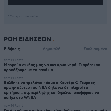
* Υποχρεωτικά πεδία
ΡΟΗ ΕΙΔΗΣΕΩΝ
Ειδήσεις
Δημοφιλή
Σχολιασμένα
πριν 14 λεπτά
Μπορεί ο σκύλος μας να πιει κρύο νερό; Τι πρέπει να
προσέξουμε με τα παγάκια
πριν 14 λεπτά
Βάλθηκε να τρελάνει κόσμο ο Καντέρ: Ο Τούρκος
πρώην σέντερ του NBA δηλώνει ότι πληροί τα
κριτήρια... συμπερίληψης και δηλώνει υποψήφιος να
παίξει στο WNBA
πριν 14 λεπτά
Γιατί ο πάγος στα bar είναι τόσο διάφανος ενώ στο σπίτι