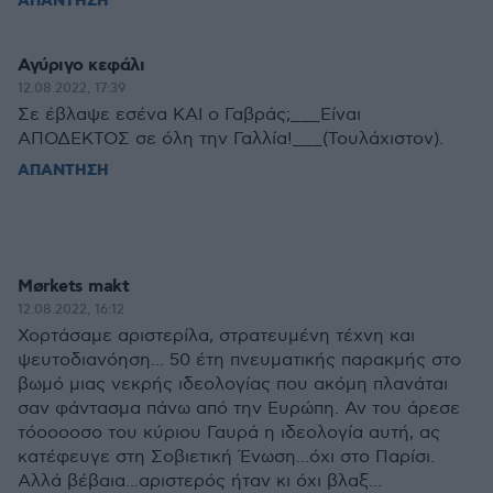
ΑΠΑΝΤΗΣΗ
Αγύριγο κεφάλι
12.08.2022, 17:39
Σε έβλαψε εσένα ΚΑΙ ο Γαβράς;___Είναι
ΑΠΟΔΕΚΤΟΣ σε όλη την Γαλλία!___(Τουλάχιστον).
ΑΠΑΝΤΗΣΗ
Μørkets makt
12.08.2022, 16:12
Χορτάσαμε αριστερίλα, στρατευμένη τέχνη και
ψευτοδιανόηση... 50 έτη πνευματικής παρακμής στο
βωμό μιας νεκρής ιδεολογίας που ακόμη πλανάται
σαν φάντασμα πάνω από την Ευρώπη. Αν του άρεσε
τόοοοοσο του κύριου Γαυρά η ιδεολογία αυτή, ας
κατέφευγε στη Σοβιετική Ένωση...όχι στο Παρίσι.
Αλλά βέβαια...αριστερός ήταν κι όχι βλαξ...