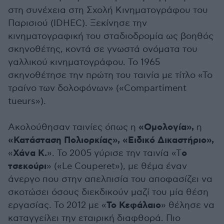
στη συνέχεια στη Σχολή Κινηματογράφου του
Παρισιού (IDHEC). Ξεκίνησε την
κινηματογραφική του σταδιοδρομία ως βοηθός
σκηνοθέτης, κοντά σε γνωστά ονόματα του
γαλλικού κινηματογράφου. Το 1965
σκηνοθέτησε την πρώτη του ταινία με τίτλο «Το
τραίνο των δολοφόνων» («Compartiment
tueurs»).
«Ομολογία»,
Ακολούθησαν ταινίες όπως η
η
«Κατάσταση Πολιορκίας», «Ειδικό Δικαστήριο»,
Χάνα Κ.
ο
«
». Το 2005 γύρισε την ταινία «Τ
τσεκούρι
» («Le Couperet»), με θέμα έναν
άνεργο που στην απελπισία του αποφασίζει να
σκοτώσει όσους διεκδικούν μαζί του μία θέση
Το Κεφάλαιο
εργασίας. Το 2012 με «
» θέλησε να
καταγγείλει την εταιρική διαφθορά. Πιο