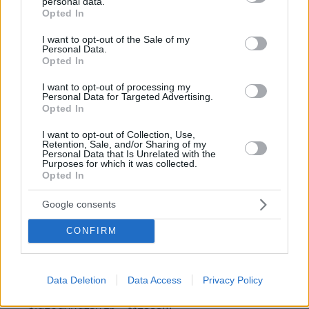
personal data.
grant or deny consent to Google and its third-party tags to
Opted In
use your data for below specified purposes in below Google
ΣΧΟΛΙΑ
(9)
consent section.
I want to opt-out of the Sale of my
Personal Data.
ΠΡΟΣΘΗΚΗ ΣΧΟΛΙΟΥ
Opted In
I want to opt-out of processing my
Personal Data for Targeted Advertising.
Νικος
Opted In
13.08.2022, 19:00
I want to opt-out of Collection, Use,
Είπα κι εγώ, δε θα βγουν οι 5 ακατοίκητοι που
Retention, Sale, and/or Sharing of my
Personal Data that Is Unrelated with the
γράφουν τα 100 εμμετικά σχόλια ανά άρθρο να
Purposes for which it was collected.
σχολιάσουν έναν τεράστιο καλλιτέχνη; Τελικά
Opted In
βγήκαν;-)
ΑΠΑΝΤΗΣΗ
Google consents
CONFIRM
Μørkets makt
14.08.2022, 11:20
Νικολάκη πρόβατο, σου θίξαμε τον πνευματικό
σου ταγό; Πήγαινε τώρα να δεις τους...ενήλικες
Data Deletion
Data Access
Privacy Policy
στο δωμάτιο και την υπερήφανη