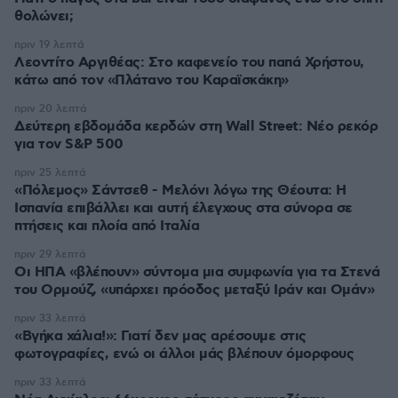
θολώνει;
πριν 19 λεπτά
Λεοντίτο Αργιθέας: Στο καφενείο του παπά Χρήστου,
κάτω από τον «Πλάτανο του Καραϊσκάκη»
πριν 20 λεπτά
Δεύτερη εβδομάδα κερδών στη Wall Street: Νέο ρεκόρ
για τον S&P 500
πριν 25 λεπτά
«Πόλεμος» Σάντσεθ - Μελόνι λόγω της Θέουτα: Η
Ισπανία επιβάλλει και αυτή έλεγχους στα σύνορα σε
πτήσεις και πλοία από Ιταλία
πριν 29 λεπτά
Οι ΗΠΑ «βλέπουν» σύντομα μια συμφωνία για τα Στενά
του Ορμούζ, «υπάρχει πρόοδος μεταξύ Ιράν και Ομάν»
πριν 33 λεπτά
«Βγήκα χάλια!»: Γιατί δεν μας αρέσουμε στις
φωτογραφίες, ενώ οι άλλοι μάς βλέπουν όμορφους
πριν 33 λεπτά