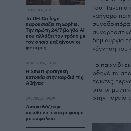
του Πανεπιστ
30.07.2026, 09:33
γρήγορο παιχν
Το DEI College
συνοδοιπόρο
παρουσιάζει τη Sophia.
Την πρώτη 24/7 βοηθό AI
συναρπαστικό
που αλλάζει τον τρόπο με
δημιουργία τ
τον οποίο μαθαίνουν οι
φοιτητές
γέννηση του 
03.08.2026, 10:56
Το παιχνίδι 
Η Smart φοιτητική
οδηγό τα απο
κατοικία στην καρδιά της
παίκτες περν
Αθήνας
στα σημαντικ
στην πορεία 
29.07.2026, 09:39
Διασκεδάζουμε
υπεύθυνα, επιστρέφουμε
με ασφάλεια