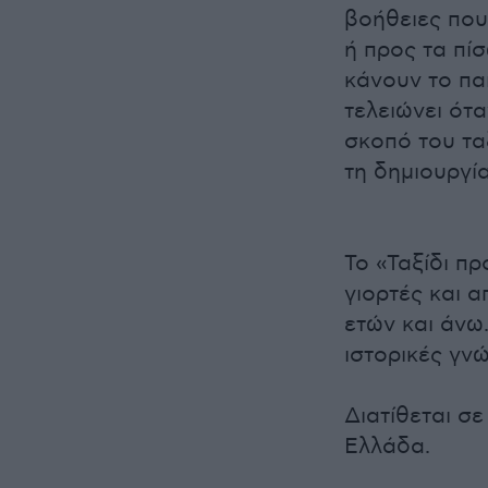
βοήθειες που
ή προς τα πί
κάνουν το παι
τελειώνει ότ
σκοπό του ταξ
τη δημιουργί
Το «Ταξίδι πρ
γιορτές και α
ετών και άνω.
ιστορικές γνώ
Διατίθεται σ
Ελλάδα.