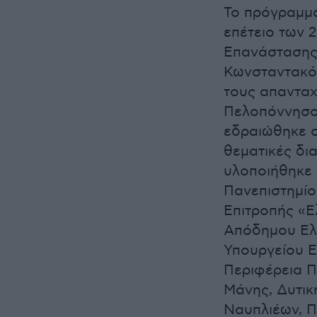
Το πρόγραμμα
επέτειο των 
Επανάστασης,
Κωνσταντακόπ
τους απανταχ
Πελοπόννησο,
εδραιώθηκε ο
θεματικές δι
υλοποιήθηκε 
Πανεπιστημίο
Επιτροπής «Ε
Απόδημου Ελλ
Υπουργείου Ε
Περιφέρεια Π
Μάνης, Δυτικ
Ναυπλιέων, Π