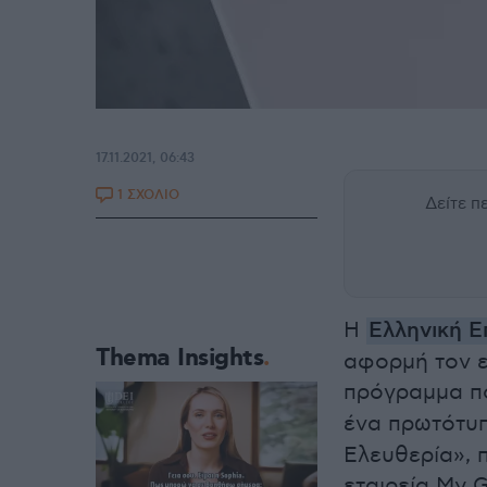
17.11.2021, 06:43
1 ΣΧΟΛΙΟ
Δείτε 
Η
Ελληνική Ε
Thema Insights
αφορμή τον ε
πρόγραμμα πο
ένα πρωτότυ
Ελευθερία», 
εταιρεία My 