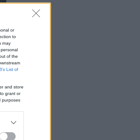
sonal or
ection to
ou may
 personal
out of the
 downstream
B’s List of
er and store
to grant or
ed purposes