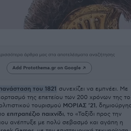
περισσότερα άρθρα μας
στα αποτελέσματα αναζήτησης
Add Protothema.gr on Google
πανάσταση του 1821
συνεχίζει να εμπνέει. Με
ορτασμό της επετείου των 200 χρόνων της το
λιτιστικού τουρισμού
ΜΟΡΙΑΣ ’21
, δημιούργη
πο
επιτραπέζιο παιχνίδι
, το «Ταξίδι προς την
που ανέπτυξε με πολύ σεβασμό και αγάπη η
Greek Games, με την επιστημονική τεκμηρίωση