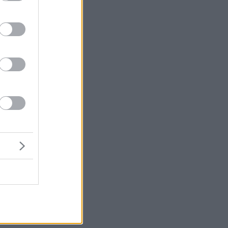
ό
ς
 το