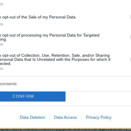
In
o opt-out of the Sale of my Personal Data.
In
to opt-out of processing my Personal Data for Targeted
ing.
In
o opt-out of Collection, Use, Retention, Sale, and/or Sharing
ersonal Data that Is Unrelated with the Purposes for which it
lected.
In
άνει χώρα στην Πελοπόννησο, το επίκεντρο
σης, και οι συμμετέχοντες επιλέγουν έναν απ
consents
ς χαρακτήρες της εποχής, που αποτυπώνουν
άνσεις της Επανάστασης: το Μέλος της Φιλική
CONFIRM
ον Φιλέλληνα, τη Γυναίκα της Επανάστασης και
 του 1821. Η επιλογή του χαρακτήρα καθορίζει
Data Deletion
Data Access
Privacy Policy
 που αυτός/ή κινείται μέσα στο παιχνίδι. Κατά
ξίδι ο/η κάθε παίκτης/ρια συναντά εμπόδια ή